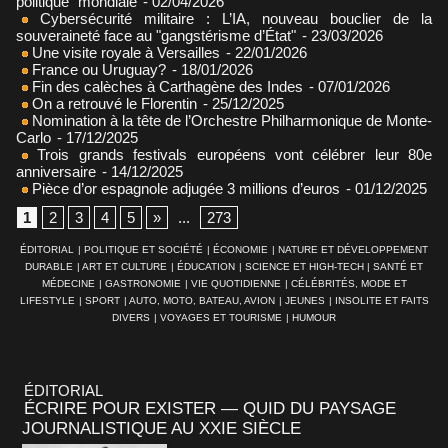
politique" mondiale
- 02/04/2026
Cybersécurité militaire : L’IA, nouveau bouclier de la
souveraineté face au "gangstérisme d’État"
- 23/03/2026
Une visite royale à Versailles
- 22/01/2026
France ou Uruguay?
- 18/01/2026
Fin des calèches à Carthagène des Indes
- 07/01/2026
On a retrouvé le Florentin
- 25/12/2025
Nomination à la tête de l’Orchestre Philharmonique de Monte-
Carlo
- 17/12/2025
Trois grands festivals européens vont célébrer leur 80e
anniversaire
- 14/12/2025
Pièce d’or espagnole adjugée 3 millions d’euros
- 01/12/2025
1
2
3
4
5
»
...
273
ÉDITORIAL
|
POLITIQUE ET SOCIÉTÉ
|
ÉCONOMIE
|
NATURE ET DÉVELOPPEMENT
DURABLE
|
ART ET CULTURE
|
ÉDUCATION
|
SCIENCE ET HIGH-TECH
|
SANTÉ ET
MÉDECINE
|
GASTRONOMIE
|
VIE QUOTIDIENNE
|
CÉLÉBRITÉS, MODE ET
LIFESTYLE
|
SPORT
|
AUTO, MOTO, BATEAU, AVION
|
JEUNES
|
INSOLITE ET FAITS
DIVERS
|
VOYAGES ET TOURISME
|
HUMOUR
ÉDITORIAL
ÉCRIRE POUR EXISTER — QUID DU PAYSAGE
JOURNALISTIQUE AU XXIE SIÈCLE