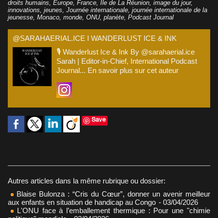
droits humains
,
Europe
,
France
,
Ile de La Réunion
,
image du jour
,
innovations
,
jeunes
,
Journée internationale
,
journée internationale de la
jeunesse
,
Monaco
,
monde
,
ONU
,
planète
,
Podcast Journal
@SARAHAERIAL.ICE I WANDERLUST ICE & INK
🎙️ Wanderlust Ice & Ink By @sarahaerial.ice
Sarah | Editor-in-Chief, International Podcast
Journal...
En savoir plus sur cet auteur
Save
Autres articles dans la même rubrique ou dossier:
Blaise Bulonza : “Cris du Cœur”, donner un avenir meilleur
aux enfants en situation de handicap au Congo
- 03/04/2026
L'ONU face à l’emballement thermique : Pour une "chimie