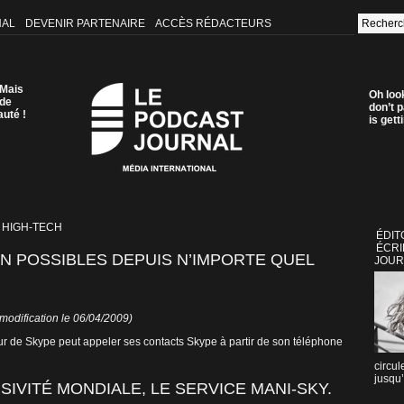
NAL
DEVENIR PARTENAIRE
ACCÈS RÉDACTEURS
 Mais
Oh loo
 de
don’t p
auté !
is get
 HIGH-TECH
ÉDIT
ÉCRI
N POSSIBLES DEPUIS N’IMPORTE QUEL
JOUR
modification le 06/04/2009)
ur de Skype peut appeler ses contacts Skype à partir de son téléphone
circul
jusqu’
IVITÉ MONDIALE, LE SERVICE MANI-SKY.