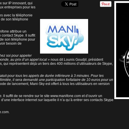
 sur IP innovant, qui
ux entreprises pour les
xes avec la téléphonie
ir de son téléphone
ifone attribue un
ontact Skype. Il suffit
e de son téléphone pour
voir besoin de
chez soi pour appeler
onde, au prix d’un appel local »
nous dit Lounis Goudjil, président
, qui représentent déjà un tiers des 400 millions d’utilisateurs de Skype,
atuit pour tous les appels de durée inférieure à 3 minutes. Pour les
limitée, il sera demandé une participation forfaitaire de 10 euros pour un
iode de lancement, Mani-Sky est offert à tous les utilisateurs en version
 Il suffit de se rendre sur le site www.manifone.com et d’ouvrir un
’une interface internet sur laquelle il n’a qu’à entrer ses contacts Skype
e.com
.