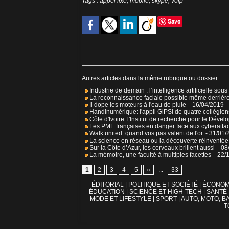
Tags
:
appel fixe
,
mobile
,
skype
,
voip
Save
Autres articles dans la même rubrique ou dossier:
Industrie de demain : l’intelligence artificielle sous
La reconnaissance faciale possible même derriè
Il dope les moteurs à l'eau de pluie
- 16/04/2019
Handinumérique: l'appli GiPSi de quatre collégie
Côte d'Ivoire: l'Institut de recherche pour le Dé
Les PME françaises en danger face aux cyberatta
Walk united: quand vos pas valent de l'or
- 31/01/
La science en réseau ou la découverte réinventée
Sur la Côte d’Azur, les cerveaux brillent aussi
- 08
La mémoire, une faculté à multiples facettes
- 22/
1
2
3
4
5
»
...
33
ÉDITORIAL
|
POLITIQUE ET SOCIÉTÉ
|
ÉCONOM
ÉDUCATION
|
SCIENCE ET HIGH-TECH
|
SANTÉ
MODE ET LIFESTYLE
|
SPORT
|
AUTO, MOTO, BA
T