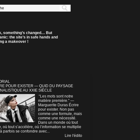
k, something’s changed… But
anic: the site’s in safe hands and
ting a makeover !
ORIAL
RE POUR EXISTER — QUID DU PAYSAGE
NALISTIQUE AU XXIE SIÈCLE
“Les mots sont notre
matière première.” —
Marguerite Duras Écrire
pour exister. Non pas
comme une formule, mais
comme une nécessité.
Dans un monde où tout
e, où tout s’accélère, où l’information se multiplie
à parfois se confondre avec...
Lire l'édito