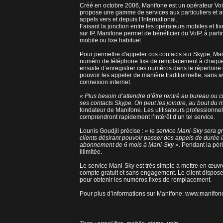
Créé en octobre 2006, Manifone est un opérateur Voix
propose une gamme de services aux particuliers et a
appels vers et depuis l’International.
Faisant la jonction entre les opérateurs mobiles et fi
sur IP, Manifone permet de bénéficier du VoIP, à part
mobile ou fixe habituel.
Pour permettre d'appeler cos contacts sur Skype, Man
numéro de téléphone fixe de remplacement à chaque c
ensuite d’enregistrer ces numéros dans le répertoir
pouvoir les appeler de manière traditionnelle, sans a
connexion internet.
« Plus besoin d’attendre d’être rentré au bureau ou 
ses contacts Skype. On peut les joindre, au bout du m
fondateur de Manifone. Les utilisateurs professionnels
comprendront rapidement l’intérêt d’un tel service.
Lounis Goudjil précise :
« le service Mani-Sky sera gr
clients désirant pouvoir passer des appels de durée il
abonnement de 6 mois à Mani-Sky »
. Pendant la pér
illimitée.
Le service Mani-Sky est très simple à mettre en œuvre.
compte gratuit et sans engagement. Le client dispose d
pour obtenir les numéros fixes de remplacement.
Pour plus d’informations sur Manifone:
www.manifon