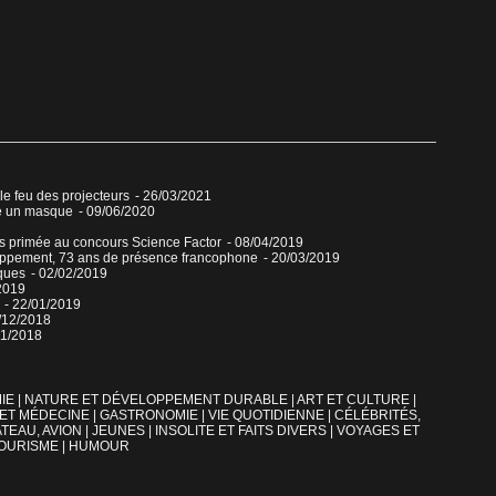
 le feu des projecteurs
- 26/03/2021
re un masque
- 09/06/2020
ns primée au concours Science Factor
- 08/04/2019
veloppement, 73 ans de présence francophone
- 20/03/2019
ques
- 02/02/2019
2019
- 22/01/2019
/12/2018
11/2018
IE
|
NATURE ET DÉVELOPPEMENT DURABLE
|
ART ET CULTURE
|
 ET MÉDECINE
|
GASTRONOMIE
|
VIE QUOTIDIENNE
|
CÉLÉBRITÉS,
TEAU, AVION
|
JEUNES
|
INSOLITE ET FAITS DIVERS
|
VOYAGES ET
OURISME
|
HUMOUR