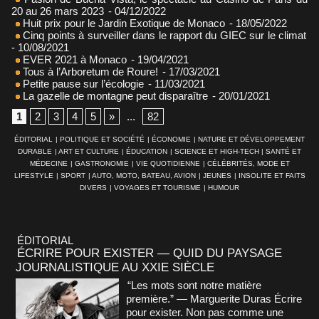
20 au 26 mars 2023
- 04/12/2022
Huit prix pour le Jardin Exotique de Monaco
- 18/05/2022
Cinq points à surveiller dans le rapport du GIEC sur le climat
- 10/08/2021
EVER 2021 à Monaco
- 19/04/2021
Tous à l’Arboretum de Roure!
- 17/03/2021
Petite pause sur l’écologie
- 11/03/2021
La gazelle de montagne peut disparaître
- 20/01/2021
1
2
3
4
5
»
...
82
ÉDITORIAL
|
POLITIQUE ET SOCIÉTÉ
|
ÉCONOMIE
|
NATURE ET DÉVELOPPEMENT
DURABLE
|
ART ET CULTURE
|
ÉDUCATION
|
SCIENCE ET HIGH-TECH
|
SANTÉ ET
MÉDECINE
|
GASTRONOMIE
|
VIE QUOTIDIENNE
|
CÉLÉBRITÉS, MODE ET
LIFESTYLE
|
SPORT
|
AUTO, MOTO, BATEAU, AVION
|
JEUNES
|
INSOLITE ET FAITS
DIVERS
|
VOYAGES ET TOURISME
|
HUMOUR
ÉDITORIAL
ÉCRIRE POUR EXISTER — QUID DU PAYSAGE
JOURNALISTIQUE AU XXIE SIÈCLE
“Les mots sont notre matière
première.” — Marguerite Duras Écrire
pour exister. Non pas comme une