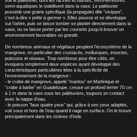
soit le palétuvier, dont les racines échasses, semi-terrestres,
semi-aquatiques le stabilisent dans la vase. Le palétuvier
possède une graine spécifique (la propagule) dite "vivipare",
c’est-à-dire « prête à germer ». Elles pousse et se développe
sur l’arbre, puis se laisse tomber se planter directement dans la
vase, ou se laisse porter par les courants jusqu’à trouver un
environnement favorables où grandir.
De nombreux animaux et végétaux peuplent l'écosystème de la
mangrove, en particulier des crustacés, mollusques, insectes,
poissons et oiseaux. Trop nombreux pour être cités, on
évoquera simplement deux espèces ayant développé des
caractéristiques particulières liées à la spécificité de
l'environnement de la mangrove :
- le crabe de mangrove, appelé "mantou" en Martinique et
"crabe à barbe" en Guadeloupe, creuse un profond terrier 70 cm
à 1 m dans la vase sous les palétuviers, toujours en contact
avec la nappe d'eau.
- le poisson "faux quatre yeux" qui, grâce à ses yeux adaptés,
voit sous et hors de l'eau quand il nage en surface. On le trouve
principalement dans les rizières d'Inde.