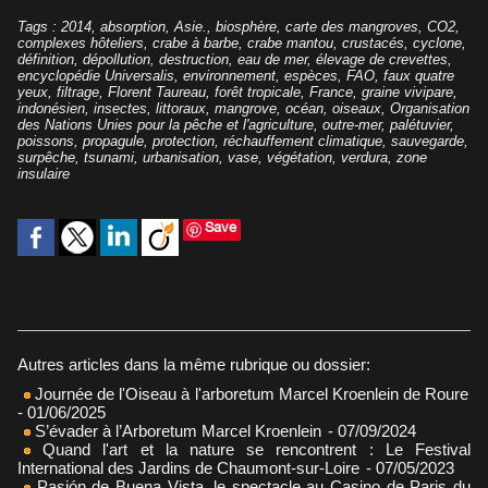
Tags
:
2014
,
absorption
,
Asie.
,
biosphère
,
carte des mangroves
,
CO2
,
complexes hôteliers
,
crabe à barbe
,
crabe mantou
,
crustacés
,
cyclone
,
définition
,
dépollution
,
destruction
,
eau de mer
,
élevage de crevettes
,
encyclopédie Universalis
,
environnement
,
espèces
,
FAO
,
faux quatre
yeux
,
filtrage
,
Florent Taureau
,
forêt tropicale
,
France
,
graine vivipare
,
indonésien
,
insectes
,
littoraux
,
mangrove
,
océan
,
oiseaux
,
Organisation
des Nations Unies pour la pêche et l'agriculture
,
outre-mer
,
palétuvier
,
poissons
,
propagule
,
protection
,
réchauffement climatique
,
sauvegarde
,
surpêche
,
tsunami
,
urbanisation
,
vase
,
végétation
,
verdura
,
zone
insulaire
Save
Autres articles dans la même rubrique ou dossier:
Journée de l'Oiseau à l'arboretum Marcel Kroenlein de Roure
- 01/06/2025
S’évader à l’Arboretum Marcel Kroenlein
- 07/09/2024
Quand l'art et la nature se rencontrent : Le Festival
International des Jardins de Chaumont-sur-Loire
- 07/05/2023
Pasión de Buena Vista, le spectacle au Casino de Paris du