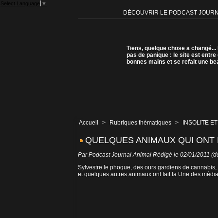
Select Language
▼
DÉCOUVRIR LE PODCAST JOUR
Tiens, quelque chose a changé...
pas de panique : le site est entre
bonnes mains et se refait une be
Accueil
>
Rubriques thématiques
>
INSOLITE ET
QUELQUES ANIMAUX QUI ONT 
Par Podcast Journal Animal Rédigé le 02/01/2011 (de
Sylvestre le phoque, des ours gardiens de cannabis, 
et quelques autres animaux ont fait la Une des médi