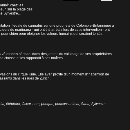
lonné" chez les
eur, sur la plage des
mé Sylvestre...
ntation illégale de cannabis sur une propriété de Colombie-Britannique a
teurs de marijuana - qui ont été arrêtés lors de cette intervention - ont
ure pour chien pour éloigner les voleurs humains qui seraient tentés
us-vêtements séchant dans des jardins du voisinage de ses propriétaires.
 chasse et les rapportait à ses maîtres.
vasions du cirque Knie. Elle avait profité d'un moment d'inattention de
passants dans les rues de Zurich.
ita
,
éléphant
,
Oscar
,
ours
,
phoque
,
podcast animal
,
Sabu
,
Sylvestre
,