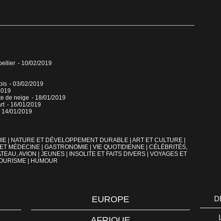
pellier
- 10/02/2019
ois
- 03/02/2019
2019
ute de neige
- 18/01/2019
art
- 16/01/2019
- 14/01/2019
IE
|
NATURE ET DÉVELOPPEMENT DURABLE
|
ART ET CULTURE
|
 ET MÉDECINE
|
GASTRONOMIE
|
VIE QUOTIDIENNE
|
CÉLÉBRITÉS,
TEAU, AVION
|
JEUNES
|
INSOLITE ET FAITS DIVERS
|
VOYAGES ET
OURISME
|
HUMOUR
EUROPE
D
AFRIQUE