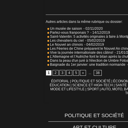
Autres articles dans la même rubrique ou dossier:
Un musée de saison
- 02/11/2020
Parlez-vous franponais ?
- 14/12/2019
Saint-Valentin: 5 activités originales à faire à Mont
Les chevaliers du ciel
- 05/02/2019
Le Nouvel an chinois
- 04/02/2019
Les Féeries de Chine préparent le Nouvel An chin
Vive la journée internationale des câlins!
- 21/01/
L’Allemagne et l’Autriche font le bilan après la ch
Dans la peau d'un juré à l'élection de Umbre Foto
Baignade du 1er janvier: une tradition normande
1
2
3
4
5
»
...
38
ÉDITORIAL
|
POLITIQUE ET SOCIÉTÉ
|
ÉCONOM
ÉDUCATION
|
SCIENCE ET HIGH-TECH
|
SANTÉ
MODE ET LIFESTYLE
|
SPORT
|
AUTO, MOTO, BA
T
POLITIQUE ET SOCIÉTÉ
ART ET CULTURE