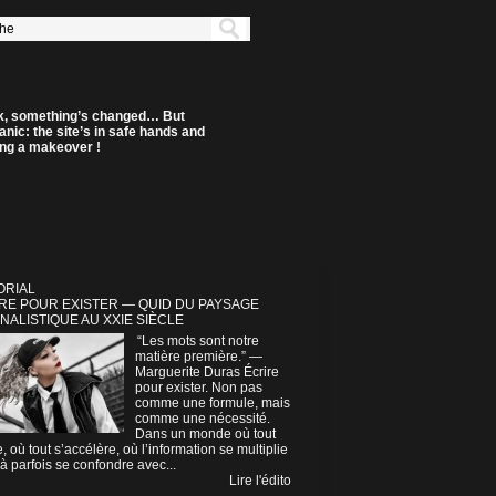
k, something’s changed… But
anic: the site’s in safe hands and
ting a makeover !
ORIAL
RE POUR EXISTER — QUID DU PAYSAGE
NALISTIQUE AU XXIE SIÈCLE
“Les mots sont notre
matière première.” —
Marguerite Duras Écrire
pour exister. Non pas
comme une formule, mais
comme une nécessité.
Dans un monde où tout
e, où tout s’accélère, où l’information se multiplie
à parfois se confondre avec...
Lire l'édito