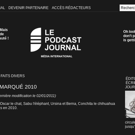
NAL
DEVENIR PARTENAIRE
ACCÈS RÉDACTEURS
 Mais
Oh loo
 de
don’t p
auté !
is get
 FAITS DIVERS
ÉDIT
ÉCRI
MARQUÉ 2010
JOUR
rnière modification le 02/01/2011)
Oscar le chat, Sabu l'éléphant, Ursina et Berna, Conchita le chihuahua
as en 2010.
circul
jusqu’