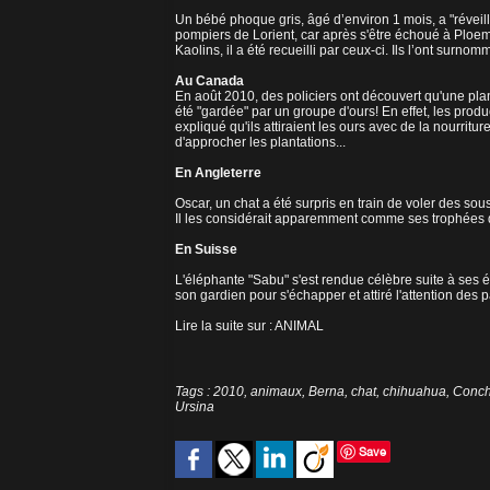
Un bébé phoque gris, âgé d’environ 1 mois, a "réveil
pompiers de Lorient, car après s'être échoué à Ploem
Kaolins, il a été recueilli par ceux-ci. Ils l’ont surnom
Au Canada
En août 2010, des policiers ont découvert qu'une pla
été "gardée" par un groupe d'ours! En effet, les produc
expliqué qu'ils attiraient les ours avec de la nourrit
d'approcher les plantations...
En Angleterre
Oscar, un chat a été surpris en train de voler des so
Il les considérait apparemment comme ses trophées de
En Suisse
L'éléphante "Sabu" s'est rendue célèbre suite à ses é
son gardien pour s'échapper et attiré l'attention des 
Lire la suite sur :
ANIMAL
Tags
:
2010
,
animaux
,
Berna
,
chat
,
chihuahua
,
Conch
Ursina
Save