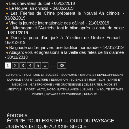
Les chevaliers du ciel
- 05/02/2019
Le Nouvel an chinois
- 04/02/2019
Les Féeries de Chine préparent le Nouvel An chinois
-
03/02/2019
Vive la journée internationale des câlins!
- 21/01/2019
L’Allemagne et l’Autriche font le bilan après la chute de neige
- 18/01/2019
Dans la peau d'un juré à l'élection de Umbre Fotoart
-
16/01/2019
Baignade du 1er janvier: une tradition normande
- 14/01/2019
Abidjan: vols et agressions à la veille des fêtes de fin d'année
- 30/11/2018
1
2
3
4
5
»
...
38
ÉDITORIAL
|
POLITIQUE ET SOCIÉTÉ
|
ÉCONOMIE
|
NATURE ET DÉVELOPPEMENT
DURABLE
|
ART ET CULTURE
|
ÉDUCATION
|
SCIENCE ET HIGH-TECH
|
SANTÉ ET
MÉDECINE
|
GASTRONOMIE
|
VIE QUOTIDIENNE
|
CÉLÉBRITÉS, MODE ET
LIFESTYLE
|
SPORT
|
AUTO, MOTO, BATEAU, AVION
|
JEUNES
|
INSOLITE ET FAITS
DIVERS
|
VOYAGES ET TOURISME
|
HUMOUR
ÉDITORIAL
ÉCRIRE POUR EXISTER — QUID DU PAYSAGE
JOURNALISTIQUE AU XXIE SIÈCLE