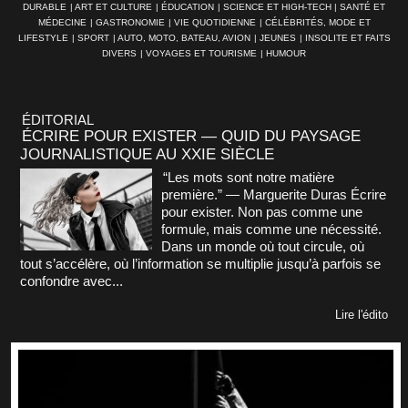
DURABLE
|
ART ET CULTURE
|
ÉDUCATION
|
SCIENCE ET HIGH-TECH
|
SANTÉ ET
MÉDECINE
|
GASTRONOMIE
|
VIE QUOTIDIENNE
|
CÉLÉBRITÉS, MODE ET
LIFESTYLE
|
SPORT
|
AUTO, MOTO, BATEAU, AVION
|
JEUNES
|
INSOLITE ET FAITS
DIVERS
|
VOYAGES ET TOURISME
|
HUMOUR
ÉDITORIAL
ÉCRIRE POUR EXISTER — QUID DU PAYSAGE
JOURNALISTIQUE AU XXIE SIÈCLE
“Les mots sont notre matière
première.” — Marguerite Duras Écrire
pour exister. Non pas comme une
formule, mais comme une nécessité.
Dans un monde où tout circule, où
tout s’accélère, où l’information se multiplie jusqu’à parfois se
confondre avec...
Lire l'édito