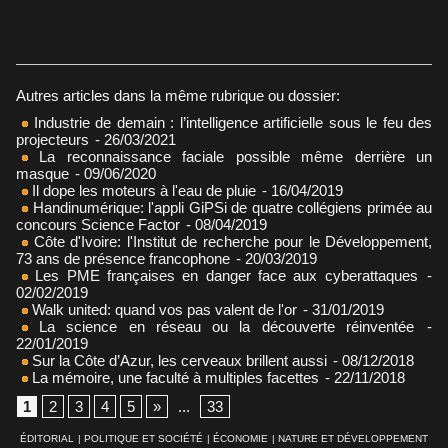
Autres articles dans la même rubrique ou dossier:
Industrie de demain : l’intelligence artificielle sous le feu des
projecteurs
- 26/03/2021
La reconnaissance faciale possible même derrière un
masque
- 09/06/2020
Il dope les moteurs à l'eau de pluie
- 16/04/2019
Handinumérique: l'appli GiPSi de quatre collégiens primée au
concours Science Factor
- 08/04/2019
Côte d'Ivoire: l'Institut de recherche pour le Développement,
73 ans de présence francophone
- 20/03/2019
Les PME françaises en danger face aux cyberattaques
-
02/02/2019
Walk united: quand vos pas valent de l'or
- 31/01/2019
La science en réseau ou la découverte réinventée
-
22/01/2019
Sur la Côte d’Azur, les cerveaux brillent aussi
- 08/12/2018
La mémoire, une faculté à multiples facettes
- 22/11/2018
1
2
3
4
5
»
...
33
ÉDITORIAL
|
POLITIQUE ET SOCIÉTÉ
|
ÉCONOMIE
|
NATURE ET DÉVELOPPEMENT