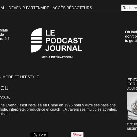
NAL
DEVENIR PARTENAIRE
ACCÈS RÉDACTEURS
 Mais
Oh loo
 de
don’t p
auté !
is get
, MODE ET LIFESTYLE
ÉDIT
ÉCRI
NOU
JOUR
1/2018)
e Evenou s'est installée en Chine en 1996 pour y vivre ses passions,
tiste, interprète, productrice et coach… A travers ses multiples activités,
nistes.
circul
jusqu’