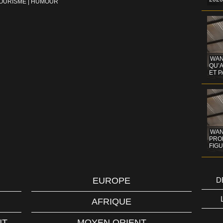
OURISME
|
HUMOUR
WAN
QU’
ET 
WAND
PROF
FIG
EUROPE
D
AFRIQUE
NT
MOYEN ORIENT