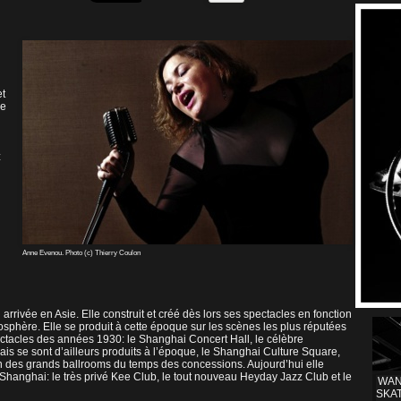
et
de
z
Anne Evenou. Photo (c) Thierry Coulon
rivée en Asie. Elle construit et créé dès lors ses spectacles en fonction
osphère. Elle se produit à cette époque sur les scènes les plus réputées
pectacles des années 1930: le Shanghai Concert Hall, le célèbre
s se sont d’ailleurs produits à l’époque, le Shanghai Culture Square,
t un des grands ballrooms du temps des concessions. Aujourd’hui elle
 Shanghai: le très privé Kee Club, le tout nouveau Heyday Jazz Club et le
WAN
SKA