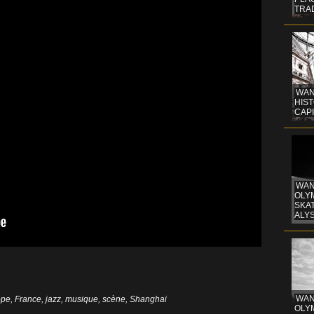
TRA
WAN
HIST
CAPI
WAN
OLYM
SKAT
ALYS
WAN
ope
,
France
,
jazz
,
musique
,
scène
,
Shanghai
OLYM