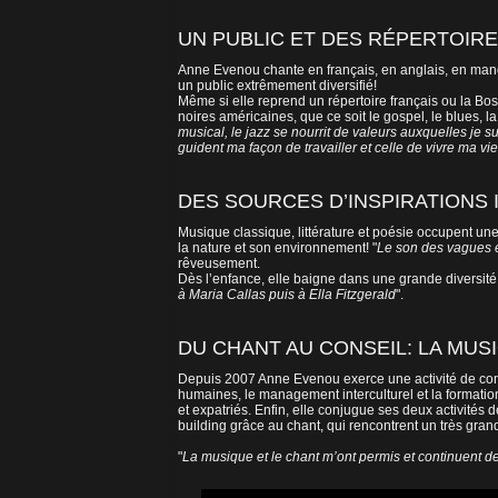
UN PUBLIC ET DES RÉPERTOIR
Anne Evenou chante en français, en anglais, en manda
un public extrêmement diversifié!
Même si elle reprend un répertoire français ou la Bo
noires américaines, que ce soit le gospel, le blues, la 
musical, le jazz se nourrit de valeurs auxquelles je sui
guident ma façon de travailler et celle de vivre ma vie 
DES SOURCES D’INSPIRATIONS I
Musique classique, littérature et poésie occupent une
la nature et son environnement! "
Le son des vagues et
rêveusement.
Dès l’enfance, elle baigne dans une grande diversité
à Maria Callas puis à Ella Fitzgerald
".
DU CHANT AU CONSEIL: LA MUS
Depuis 2007 Anne Evenou exerce une activité de consei
humaines, le management interculturel et la formati
et expatriés. Enfin, elle conjugue ses deux activités 
building grâce au chant, qui rencontrent un très gran
"
La musique et le chant m’ont permis et continuent d