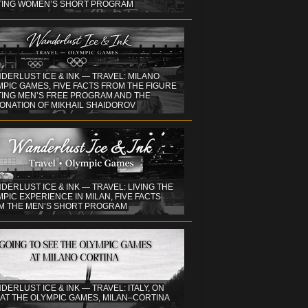
TING WOMEN’S SHORT PROGRAM
DERLUST ICE & INK — TRAVEL: MILANO
PIC GAMES, FIVE FACTS FROM THE FIGURE
TING MEN’S FREE PROGRAM AND THE
ONATION OF MIKHAIL SHAIDOROV
DERLUST ICE & INK — TRAVEL: LIVING THE
PIC EXPERIENCE IN MILAN, FIVE FACTS
M THE MEN’S SHORT PROGRAM
DERLUST ICE & INK — TRAVEL: ITALY, ON
 AT THE OLYMPIC GAMES, MILAN–CORTINA