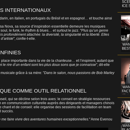
SCE
ICE
ES INTERNATIONAUX
rin, en italien, en portugais du Brésil et en espagnol… et touche ainsi
ssa Nova, sa source d’inspiration essentielle demeure les musiques
soul, le funk, le rhythm & blues… et surtout le jazz. "
Plus qu’un genre
s profondément attachée: la diversité, la singularité et la liberté. Elles
d’artiste
", confie-t-elle.
WAN
BEST
NFINIES
 place importante dans la vie de la chanteuse… et l’inspirent, autant que
 le rire d’un enfant sont les plus doux sons que je connaisse
", dit-elle
 musicale grâce à sa mère: "
Dans le salon, nous passions de Bob Marley
WAN
IQUE COMME OUTIL RELATIONNEL
FACT
l, qui se décline selon trois axes: le conseil en stratégie ressources
on en communication culturelle auprès des dirigeants et managers chinois
de chant et de conseil: elle organise des sessions de facilitation en team
d succès.
e me faire vivre des aventures humaines exceptionnelles.
" Anne Evenou
WAND
PLAC