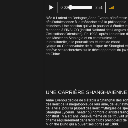
0:00
2:51
Née à Lorient en Bretagne, Anne Evenou s’intéresse
dès l’adolescence à la médecine et à la philosophie
chinoises. Une passion qui va la pousser à étudier le
Mandarin à l’INALCO (Institut National des Langues 
Civilisations Orientales). En 1998, après l’obtention 
son Master en Sinologie et en communication
interculturelle, elle poursuit ses études de chant
lyrique au Conservatoire de Musique de Shanghai et
achève ses recherches sur le développement du jaz
en Chine.
UNE CARRIÈRE SHANGHAIENNE
Anne Evenou décide de s’établir à Shanghai dès son ar
des lieux de la mégalopole, de leur âme, de leur atm
de la ville, pour la plupart des lieux mythiques de s
Shanghai Lyceum Theater où nombre d’artistes françai
construit il y a six ans, celui-là même où se trouvai
chante régulièrement dans trois clubs prestigieux de
M on the Bund qui a ouvert ses portes en 1999.