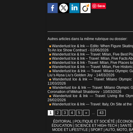
Save
Autres articles dans la même rubrique ou dossier:
Wanderlust Ice & Ink — Edito: When Figure Skatin
To An Ice Show Contract
- 02/06/2026
Wanderlust Ice & Ink — Travel: Milan, Five Best Pl
Wanderlust Ice & Ink – Travel: Milan, Five Facts Ab
Wanderlust Ice & Ink - Travel: Milan, Five Places to
Wanderlust Ice & Ink — Travel: Milan, Five Historic
Wanderlust Ice & Ink — Travel: Milano Olympic G
Liu’s Alysa Liu’s Golden Joy
- 14/03/2026
Wanderlust Ice & Ink — Travel: Milano Olympic
12/03/2026
Wanderlust Ice & Ink — Travel: Milano Olympic 
Coronation of Mikhail Shaidorov
- 10/03/2026
Wanderlust Ice & Ink — Travel: Living the Olym
28/02/2026
Wanderlust Ice & Ink — Travel: Italy, On Site at 
1
2
3
4
5
»
...
43
ÉDITORIAL
|
POLITIQUE ET SOCIÉTÉ
|
ÉCONOM
ÉDUCATION
|
SCIENCE ET HIGH-TECH
|
SANTÉ
MODE ET LIFESTYLE
|
SPORT
|
AUTO, MOTO, BA