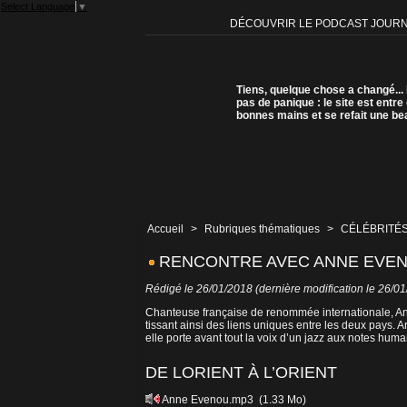
Select Language
▼
DÉCOUVRIR LE PODCAST JOUR
Tiens, quelque chose a changé...
pas de panique : le site est entre
bonnes mains et se refait une be
Accueil
>
Rubriques thématiques
>
CÉLÉBRITÉS
RENCONTRE AVEC ANNE EVE
Rédigé le 26/01/2018 (dernière modification le 26/0
Chanteuse française de renommée internationale, Ann
tissant ainsi des liens uniques entre les deux pays. Ar
elle porte avant tout la voix d’un jazz aux notes huma
DE LORIENT À L’ORIENT
Anne Evenou.mp3
(1.33 Mo)