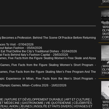
SKA
WAN
OLYM
SKA
COR
g Becomes a Profession. Behind The Scene Of Practice Before Returning
aces To Visit
- 07/04/2026
out Italian Fashion
- 05/04/2026
 Eat That Define the City’s Traditional Dishes
- 01/04/2026
al Facts Behind Italy’s Fashion Capital
- 29/03/2026
ames, Five Facts from the Figure Skating Women’s Free Skate and Alysa
 Games, Five Facts from the Figure Skating Women’s Short Program
-
WAN
OLYM
Games, Five Facts from the Figure Skating Men’s Free Program And The
FRO
pic Experience in Milan, Five Facts from the Men’s Short Program
-
the Olympic Games, Milan–Cortina 2026
- 16/02/2026
IE
|
NATURE ET DÉVELOPPEMENT DURABLE
|
ART ET CULTURE
|
WAN
 ET MÉDECINE
|
GASTRONOMIE
|
VIE QUOTIDIENNE
|
CÉLÉBRITÉS,
SITE
TEAU, AVION
|
JEUNES
|
INSOLITE ET FAITS DIVERS
|
VOYAGES ET
2026