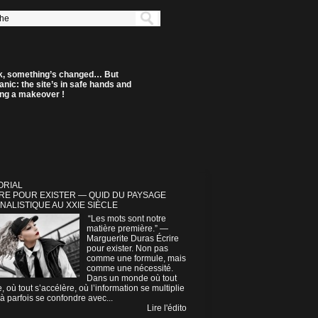
k, something’s changed… But
anic: the site’s in safe hands and
ting a makeover !
ORIAL
RE POUR EXISTER — QUID DU PAYSAGE
NALISTIQUE AU XXIE SIÈCLE
“Les mots sont notre
matière première.” —
Marguerite Duras Écrire
pour exister. Non pas
comme une formule, mais
comme une nécessité.
Dans un monde où tout
e, où tout s’accélère, où l’information se multiplie
à parfois se confondre avec...
Lire l'édito