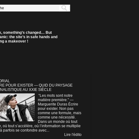
k, something’s changed… But
anic: the site’s in safe hands and
ting a makeover !
ORIAL
RE POUR EXISTER — QUID DU PAYSAGE
NALISTIQUE AU XXIE SIÈCLE
“Les mots sont notre
matière première.” —
Marguerite Duras Écrire
pour exister. Non pas
comme une formule, mais
comme une nécessité.
Dans un monde où tout
e, où tout s’accélère, où l’information se multiplie
à parfois se confondre avec...
Lire l'édito