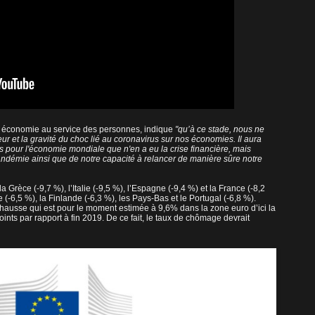
ne économie au service des personnes, indique
"qu’à ce stade, nous ne
 et la gravité du choc lié au coronavirus sur nos économies. Il aura
our l'économie mondiale que n'en a eu la crise financière, mais
pandémie ainsi que de notre capacité à relancer de manière sûre notre
Grèce (-9,7 %), l’Italie (-9,5 %), l’Espagne (-9,4 %) et la France (-8,2
(-6,5 %), la Finlande (-6,3 %), les Pays-Bas et le Portugal (-6,8 %).
hausse qui est pour le moment estimée à 9,6% dans la zone euro d’ici la
oints par rapport à fin 2019. De ce fait, le taux de chômage devrait