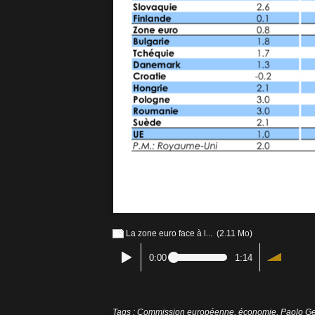
La zone euro face à l...
(2.11 Mo)
0:00
1:14
Tags
:
Commission européenne
,
économie
,
Paolo Ge