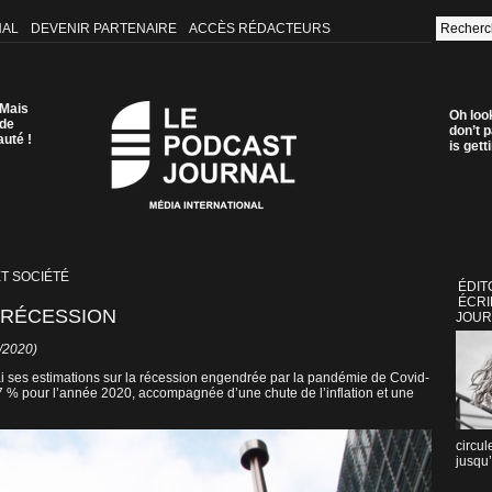
NAL
DEVENIR PARTENAIRE
ACCÈS RÉDACTEURS
 Mais
Oh loo
 de
don’t p
auté !
is get
ET SOCIÉTÉ
ÉDIT
ÉCRI
A RÉCESSION
JOUR
5/2020)
ses estimations sur la récession engendrée par la pandémie de Covid-
 % pour l’année 2020, accompagnée d’une chute de l’inflation et une
circul
jusqu’