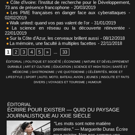
Côte d'Ivoire: l'Institut de recherche pour le Développement,
73 ans de présence francophone
- 20/03/2019
Les PME françaises en danger face aux cyberattaques
-
02/02/2019
Walk united: quand vos pas valent de l'or
- 31/01/2019
La science en réseau ou la découverte réinventée
-
22/01/2019
Sur la Côte d’Azur, les cerveaux brillent aussi
- 08/12/2018
La mémoire, une faculté à multiples facettes
- 22/11/2018
1
2
3
4
5
»
...
33
ÉDITORIAL
|
POLITIQUE ET SOCIÉTÉ
|
ÉCONOMIE
|
NATURE ET DÉVELOPPEMENT
DURABLE
|
ART ET CULTURE
|
ÉDUCATION
|
SCIENCE ET HIGH-TECH
|
SANTÉ ET
MÉDECINE
|
GASTRONOMIE
|
VIE QUOTIDIENNE
|
CÉLÉBRITÉS, MODE ET
LIFESTYLE
|
SPORT
|
AUTO, MOTO, BATEAU, AVION
|
JEUNES
|
INSOLITE ET FAITS
DIVERS
|
VOYAGES ET TOURISME
|
HUMOUR
ÉDITORIAL
ÉCRIRE POUR EXISTER — QUID DU PAYSAGE
JOURNALISTIQUE AU XXIE SIÈCLE
“Les mots sont notre matière
première.” — Marguerite Duras Écrire
pour exister. Non pas comme une