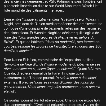
des anciennes demeures, et PSF, Patrimoine sans frontière, ont
pu obtenir l’inscription du site sur World Monument Watch List,
liste mondiale des bâtiments menacés.
L’ensemble "
unique au Liban et dans la région
", selon Wassim
Naghi, président de l'Union méditerranéenne des architectes, se
compose d'une quinzaine de bâtiments reliés par des jardins et
des plans d'eau. Et Wassim Naghi de déclarer qu’il s’agit là de
l’une des "
plus grandes œuvres de Niemeyer en dehors du
Brésil
". Et que ce bâtiment "
dans sa modernité, ses formes en
courbes, résume les progrès de l'architecture au cours des 100
dernières années
".
Pour Karina El Hélou, commissaire de l'exposition, ce lieu
"
témoigne de l'âge d'or de l'histoire moderne du Liban et de ses
rêves architecturaux, scientifiques et culturels
". Quant à Akram
Oueida, directeur général de la Foire, il indique qu’un
classement par l'Unesco pourrait "
ouvrir la porte à des dons
"
externes. Il précise "
nous essayons d'obtenir des fonds du
gouvernement. Nous avons reçu des promesses mais rien n'a
été fait
".
Ce souhait pourrait bientôt être exaucé. Une grande exposition
d'art contemporain, "Cycles of collapsing progress, Cycles de