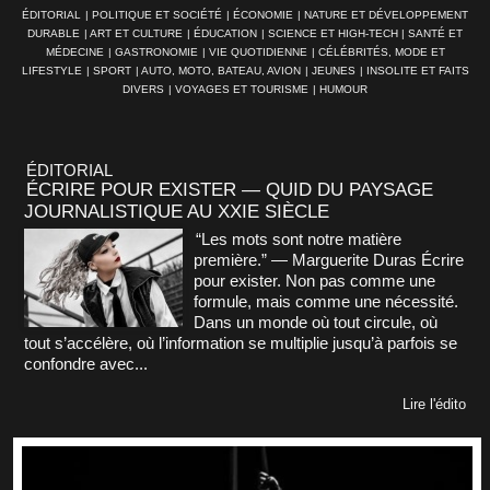
ÉDITORIAL
|
POLITIQUE ET SOCIÉTÉ
|
ÉCONOMIE
|
NATURE ET DÉVELOPPEMENT
DURABLE
|
ART ET CULTURE
|
ÉDUCATION
|
SCIENCE ET HIGH-TECH
|
SANTÉ ET
MÉDECINE
|
GASTRONOMIE
|
VIE QUOTIDIENNE
|
CÉLÉBRITÉS, MODE ET
LIFESTYLE
|
SPORT
|
AUTO, MOTO, BATEAU, AVION
|
JEUNES
|
INSOLITE ET FAITS
DIVERS
|
VOYAGES ET TOURISME
|
HUMOUR
ÉDITORIAL
ÉCRIRE POUR EXISTER — QUID DU PAYSAGE
JOURNALISTIQUE AU XXIE SIÈCLE
“Les mots sont notre matière
première.” — Marguerite Duras Écrire
pour exister. Non pas comme une
formule, mais comme une nécessité.
Dans un monde où tout circule, où
tout s’accélère, où l’information se multiplie jusqu’à parfois se
confondre avec...
Lire l'édito