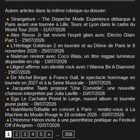
Autres articles dans la même rubrique ou dossier:
Strangelove – The Depeche Mode Experience débarque à
Paris avant une tournée à Lille, Tours et Lyon dans le cadre du
World Tour 2026
- 31/07/2026
Alex Revox Jr fait revivre l'esprit glam avec Electro Glam
Part 1
- 29/07/2026
L'Héritage Goldman 2 en tournée et au Dôme de Paris le 8
novembre 2026
- 25/07/2026
Naâman revient avec Coco Wata, un titre reggae lumineux
disponible en clip
- 19/07/2026
Litiges! affirme son identité rock avec I Wanna Be A Diamond
- 19/07/2026
De Michel Berger à France Gall, le spectacle hommage en
tournée en 2027 et à la Seine Musicale
- 16/07/2026
Jacqueline Taieb propose "Une Comédie", une nouvelle
chanson interprétée par Julia Laville
- 10/07/2026
Ego Le Cachalot Prend le Large, nouvel album et tournée
jeune public
- 08/07/2026
NateWantsToBattle en concert à Paris : rendez-vous à La
Machine du Moulin Rouge le 18 octobre 2026
- 03/07/2026
L'Homme Héron invite à une parenthèse poétique au Festival
Off d'Avignon
- 02/07/2026
1
2
3
4
5
»
...
358