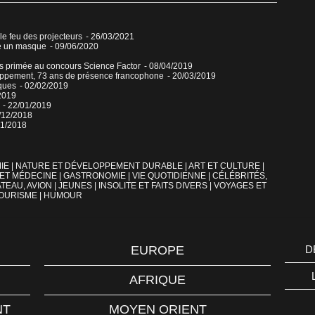
 le feu des projecteurs
- 26/03/2021
re un masque
- 09/06/2020
ns primée au concours Science Factor
- 08/04/2019
veloppement, 73 ans de présence francophone
- 20/03/2019
ques
- 02/02/2019
2019
- 22/01/2019
/12/2018
11/2018
IE
|
NATURE ET DÉVELOPPEMENT DURABLE
|
ART ET CULTURE
|
 ET MÉDECINE
|
GASTRONOMIE
|
VIE QUOTIDIENNE
|
CÉLÉBRITÉS,
TEAU, AVION
|
JEUNES
|
INSOLITE ET FAITS DIVERS
|
VOYAGES ET
OURISME
|
HUMOUR
EUROPE
D
AFRIQUE
NT
MOYEN ORIENT