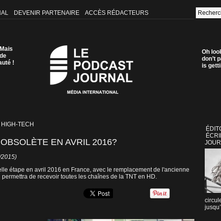
NAL
DEVENIR PARTENAIRE
ACCÈS RÉDACTEURS
 Mais
Oh loo
 de
don’t p
auté !
is get
 HIGH-TECH
ÉDIT
ÉCRI
 OBSOLÈTE EN AVRIL 2016?
JOUR
2/2015)
elle étape en avril 2016 en France, avec le remplacement de l'ancienne
ermettra de recevoir toutes les chaînes de la TNT en HD.
circul
jusqu’