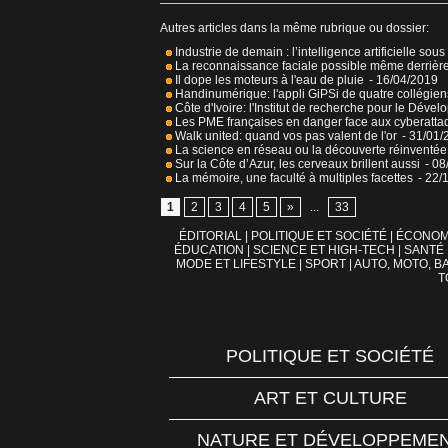
Autres articles dans la même rubrique ou dossier:
Industrie de demain : l’intelligence artificielle sous
La reconnaissance faciale possible même derriè
Il dope les moteurs à l'eau de pluie
- 16/04/2019
Handinumérique: l'appli GiPSi de quatre collégie
Côte d'Ivoire: l'Institut de recherche pour le Dé
Les PME françaises en danger face aux cyberatta
Walk united: quand vos pas valent de l'or
- 31/01/
La science en réseau ou la découverte réinventée
Sur la Côte d’Azur, les cerveaux brillent aussi
- 08
La mémoire, une faculté à multiples facettes
- 22/
1
2
3
4
5
»
...
33
ÉDITORIAL
|
POLITIQUE ET SOCIÉTÉ
|
ÉCONOM
ÉDUCATION
|
SCIENCE ET HIGH-TECH
|
SANTÉ
MODE ET LIFESTYLE
|
SPORT
|
AUTO, MOTO, BA
T
POLITIQUE ET SOCIÉTÉ
ART ET CULTURE
NATURE ET DÉVELOPPEME