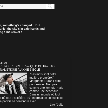
k, something’s changed… But
anic: the site’s in safe hands and
ting a makeover !
ORIAL
RE POUR EXISTER — QUID DU PAYSAGE
NALISTIQUE AU XXIE SIÈCLE
“Les mots sont notre
matière première.” —
Marguerite Duras Écrire
pour exister. Non pas
comme une formule, mais
comme une nécessité.
Dans un monde où tout
e, où tout s’accélère, où l’information se multiplie
à parfois se confondre avec...
Lire l'édito