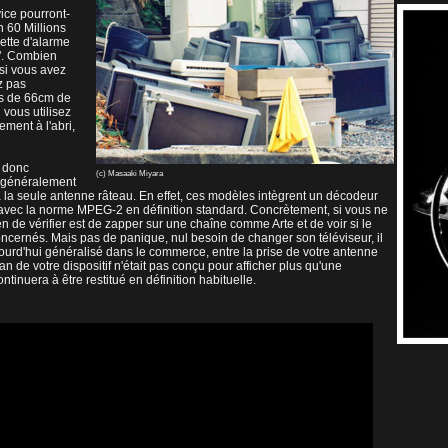
vice pourront-
n 60 Millions
ette d'alarme
". Combien
 si vous avez
z pas
lus de 66cm de
vous utilisez
ement à l'abri,
t donc
(c) Masaaki Miyara
, généralement
'à la seule antenne râteau. En effet, ces modèles intègrent un décodeur
vec la norme MPEG-2 en définition standard. Concrètement, si vous ne
e vérifier est de zapper sur une chaîne comme Arte et de voir si le
concernés. Mais pas de panique, nul besoin de changer son téléviseur, il
jourd'hui généralisé dans le commerce, entre la prise de votre antenne
ran de votre dispositif n'était pas conçu pour afficher plus qu'une
inuera à être restitué en définition habituelle.