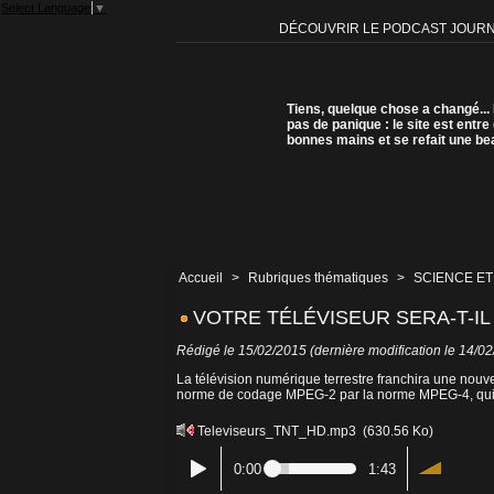
Select Language
▼
DÉCOUVRIR LE PODCAST JOUR
Tiens, quelque chose a changé...
pas de panique : le site est entre
bonnes mains et se refait une be
Accueil
>
Rubriques thématiques
>
SCIENCE ET
VOTRE TÉLÉVISEUR SERA-T-IL
Rédigé le 15/02/2015 (dernière modification le 14/0
La télévision numérique terrestre franchira une nouv
norme de codage MPEG-2 par la norme MPEG-4, qui p
Televiseurs_TNT_HD.mp3
(630.56 Ko)
0:00
1:43