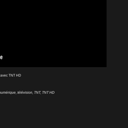
rs avec TNT HD
numérique
,
télévision
,
TNT
,
TNT HD