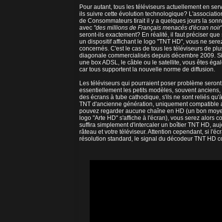
Pour autant, tous les téléviseurs actuellement en ser
ils suivre cette évolution technologique? L'associatio
de Consommateurs tirait il y a quelques jours la sonn
avec
"des millions de Français menacés d'écran noir
seront-ils exactement? En réalité, il faut préciser que
un dispositif affichant le logo "TNT HD", vous ne sere
concernés. C'est le cas de tous les téléviseurs de p
diagonale commercialisés depuis décembre 2009. Si 
une box ADSL, le câble ou le satellite, vous êtes égal
car tous supportent la nouvelle norme de diffusion.
Les téléviseurs qui pourraient poser problème seron
essentiellement les petits modèles, souvent anciens
des écrans à tube cathodique, s'ils ne sont reliés qu
TNT d'ancienne génération, uniquement compatible a
pouvez regarder aucune chaîne en HD (un bon moyen d
logo "Arte HD" s'affiche à l'écran), vous serez alors 
suffira simplement d'intercaler un boîtier
TNT HD
, au
râteau et votre téléviseur. Attention cependant, si l'éc
résolution standard, le signal du décodeur TNT HD cont