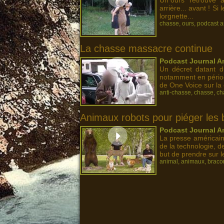
Un ours "retrouvé" à
arrière... avant ! S
lorgnette...
chasse
,
ours
,
podcast a
La chasse massacre continue
Podcast Journal An
Un décret datant du
notamment en périod
de One Voice sur la 
anti-chasse
,
chasse
,
ch
Animaux robots pour piéger les 
Podcast Journal An
La presse américaine
de la technologie, d
but de prendre sur le 
animal
,
animaux
,
braco