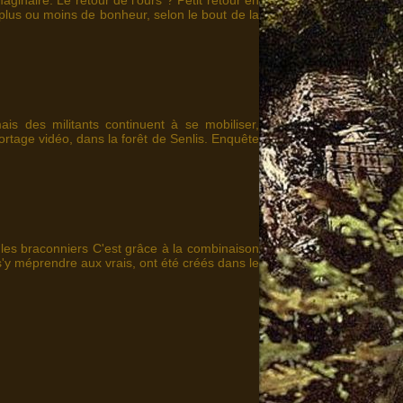
aginaire. Le retour de l'ours ? Petit retour en
c plus ou moins de bonheur, selon le bout de la
ais des militants continuent à se mobiliser,
rtage vidéo, dans la forêt de Senlis. Enquête
 les braconniers C'est grâce à la combinaison
s'y méprendre aux vrais, ont été créés dans le