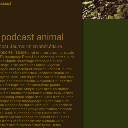
ociaux!
l
podcast animal
cast Journal
chien
abécédaire
insolite
France
chat
in memoriam
cruauté
TA
hommage
Etats-Unis
abattage
animaux de
ris
viande
sauvetage
éléphant
élevage
singe
la vie privée des animaux
gorille
pagne
ours
perroquet
adoption
Podcast Journal
ne
rhinocéros
extinction
vacances
chaton
vie
voyage
WWF
Amériques
âne
vache
pétition
Asie
tion
Inde
nature
baleine
Royaume-Uni
hamster
lie
écologie
mouton
laboratoire
panda
chiot
chien volé
Afrique
exposition
souffrance
ifères marins
maltraitance
voiture
loup
vaches
aux
orang-outan
orque
découverte
livre
dauphin
hoque
chasse
hippophagie
pigeon
concours
ion
Monaco
équitation
Afrique du Sud
accident
hevaux
recherche
refuge
association
crocodile
e
Coupe du monde
Brigitte Bardot
secours
stress
vol
braconnage
traitement éthique des
s d'amis
végétarien
victime
Vietnam
virus
e
faits divers
cochon d'Inde
faune
Berlin