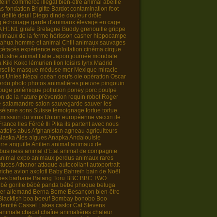
félin
commerce illégal
bien-être animal
abeille
as
fondation Brigitte Bardot
contamination
foot
e
défilé
deuil
Diego
dinde
douleur
drôle
g
échouage
garde d'animaux
élevage en cage
A H1N1
girafe
Bretagne
Buddy
grenouille
grippe
nimaux de la ferme
hérisson
casher
hippocampe
uahua
homme et animal
Chili
animaux sauvages
cétacés
expérience
exploitation
cinéma
cirque
ndustrie animal
Italie
Japon
journée mondiale
a
Kiki
Koko
lémurien
lion
loisirs
lynx
Madrid
seille
masque
méduse
mer
Mexique
miracle
ns Unies
Népal
océan
oeufs
oie
opération
Oscar
erdu
photo
photos animalières
pieuvre
pingouin
rouge
polémique
pollution
poney
porc
poulpe
on de la nature
prévention
requin
robot
Roger
e
salamandre
salon
sauvegarde
sauver les
séisme
sons
Suisse
témoignage
tortue
tortue
smission du virus
Union européenne
vaccin
ile
-France
Iles Féroé
Ili Pika
ils partent avec nous
attoirs
abus
Afghanistan
agneau
agriculteurs
Alaska
Alès
algues
Anapka
Andalouisie
rre
anguille
Anilien
animal animaux de
 business
animal d'Etat
animal de compagnie
animal expo
animaux perdus
animaux rares
tuces
Athanor
attaque
autocollant
autoportrait
riche
avion
axolotl
Baby
Bahreïn
bain de Noël
nes
barbarie
Batang Toru
BBC
BBC TWO
bé gorille
bébé panda
bébé phoque
beluga
er allemand
Berna
Berne
Besançon
bien-être
Blackfish
boa
boeuf
Bombay
bonobo
Boo
identité
Cassel Lakes
castor
Cat Stevens
animale
chacal
chaîne animalières
chaleur