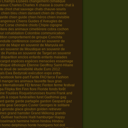
n
Champs-Élysées
changement climatique
iseaux
Charles
Charles X
chasse à courre
chat à
ite chiot
chat sauvage
chats
chauve-souris
o
chien bleu
chien dansant
chien de chasse
garde
chien guide
chien héros
chien invisible
dangereux
Chiens Guides d’Aveugles de
zur Corse
chimère
chiots
Chipie
cigogne
tiere des animaux
cimetièrere
cobra
cochon
eur
cohabitation
Colombie
communication
ition
comportement de groupe
Conchita
onduite
conférence
conseil
en souvenir de
enir de Major
en souvenir de Manyula
en
en souvenir de Moustique
en souvenir de
r de Pumba
en souvenir de Target
en souvenir
 disparition
enclos
enfants
enfants malades
cargot
espèces
espèces menacées
essaimage
éthique
éthologie
Étienne Geoffroy Saint-Hilaire
re doué de sensibilité
étude
Euro 2012
als
Ewa Bedynski
exécution
expo
extra-
Facebook
faire-part
Fantik
FAO
farce
Fashion
il manger les animaux
fauvette
faux gras
e Internationale
FEI
fennec
Fenton
ferme
festival
rpa
Filipka
film
Finn
flore
Floride
fonds
forêt
ine
Foulées Roquebrunoises
fourmi
Frank and
ruits à coque
funérailles
furet
Gadhimai
gag
ard
garde
garde partagée
gardon
Gaspard
gaz
elle
geai
Georges Cuvier
Georges le solitaire
s
gironde
glace
glouton
golden retriever
ines
grand hamster
Grand Mékong
grands
d
Gulliver
hachoire
Haiti
hamburger
Happy
Roselmack
hermine
héron
hindou
Hindou
e
homo delphinus
honte
hooligans
hot doll