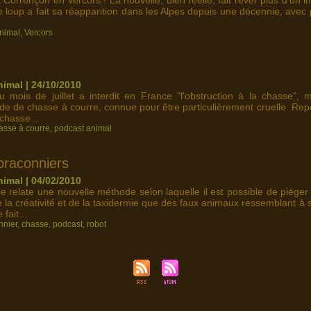
 Corrençon en Vercors ! La nouvelle, bien réelle, fait rêver plus d'un im
i le loup a fait sa réapparition dans les Alpes depuis une décennie, ave
nimal
,
Vercors
imal | 24/10/2010
 mois de juillet a interdit en France "l'obstruction à la chasse", m
e de chasse à courre, connue pour être particulièrement cruelle. Repo
chasse...
asse à courre
,
podcast animal
braconniers
imal | 04/02/2010
 relate une nouvelle méthode selon laquelle il est possible de piéger
e la créativité et de la taxidermie que des faux animaux ressemblant à 
fait...
nnier
,
chasse
,
podcast
,
robot