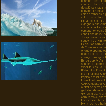
chameau
champio
chanson
chant d'o
deux têtes
chat alla
chevreaux
Chicag
chien errant
chien 
chien loup
chiens 
Provence Côte d’A
cigogne bleue
cime
cochons
cocker
co
compagnon
compét
conditions de vie
c
Joséphine
en souv
souvenir de Minnie
Peanut
en souveni
de Youri
en voie de
enquête
éponge
es
étalon
été
éternité
étrange
étranger
êt
Eurogroup for Anim
sensoriel
extrème
Week
faucon
Faut-
Fédération Équestr
feu
FIFA
Filipa Sca
tropicale
fossile
fou
Louie
Fred Testot
f
GAIA
Galapagos
G
à effet de serre
gaz
gerbille
#rhinocéro
Gondwanaland
gra
carnivores
guépar
Happy Feet
Harry 
Hollande
holothuri