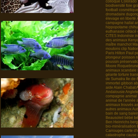
colloque
Colorado
biodiversité
foie gr
football
cosmétiqu
dromadaire
dugon
élevage en liberté
campagne
hallal
a
hippopotame
chih
euthanasie
cétacé
CITES
Indonésie
i
des animaux
Keny
maître
manchot
Mar
moutons
clip
Natio
Paris Hilton
Paul
p
plongeur
poisson 
poussin
préservati
Moore
Roquebrun
animaux
scandale
géante
torture
tran
de Sumatra
Ile-de
immortel
gibbon
ab
aide
Alain Chabat
Andalousie
Anglete
compagnie
animal
animal de l'année
animaux trouvés
as
autres animaux
Aut
bain de sang
balei
Beausoleil
bébé
bé
Ben Heinrichs
berg
bio-minéralisation
Carrouges
carte d'
catastrophe
cause 