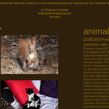
ettez les liens des articles à vos connaissances par mail ou sur les réseaux s
(c) Podcast Journal
www.podcastjournal.net
Accueil
ie
anima
podcast
Pod
animaux
vidéo
Europe
cheval
PE
compagnie
zoo
Pa
massacre
humour
environnement
Es
Animal
abattoir
Chi
privée
Allemagne
loi
abandon
protec
espèce
halal
Austra
Nouvelle Zélande
Peta
fourrure
mamm
végan
chiens
oise
Noël
intelligence
p
canard
condamnat
poule
chimpanzé
c
chat perdu
Belgiqu
serpent
corail
SPA
animaux
30 million
yorkshire
naissanc