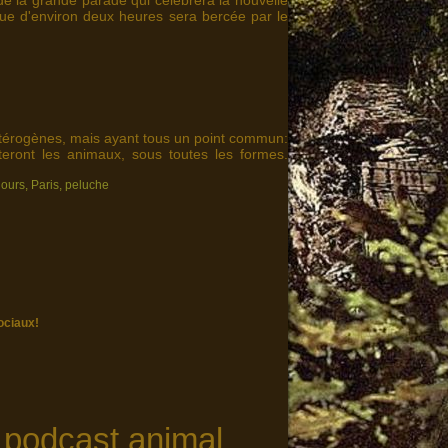
de la grande parade qui célébrera la nouvelle
ue d'environ deux heures sera bercée par le
étérogènes, mais ayant tous un point commun:
enteront les animaux, sous toutes les formes.
ours
,
Paris
,
peluche
ociaux!
l
podcast animal