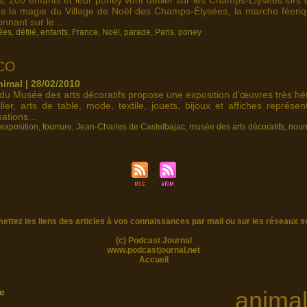
s, 200 enfants et leur poney vont défiler sur les Champs-Élysées lors 
s la magie du Village de Noël des Champs-Élysées, la marche féeriq
nnant sur le...
ées
,
défilé
,
enfants
,
France
,
Noël
,
parade
,
Paris
,
poney
CO
imal | 28/02/2010
 du Musée des arts décoratifs propose une exposition d'œuvres très h
ilier, arts de table, mode, textile, jouets, bijoux et affiches représ
ations...
exposition
,
fourrure
,
Jean-Charles de Castelbajac
,
musée des arts décoratifs
,
noun
ettez les liens des articles à vos connaissances par mail ou sur les réseaux s
(c) Podcast Journal
www.podcastjournal.net
Accueil
ie
anima