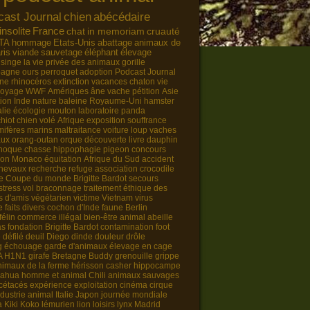
cast Journal
chien
abécédaire
insolite
France
chat
in memoriam
cruauté
TA
hommage
Etats-Unis
abattage
animaux de
ris
viande
sauvetage
éléphant
élevage
singe
la vie privée des animaux
gorille
pagne
ours
perroquet
adoption
Podcast Journal
ne
rhinocéros
extinction
vacances
chaton
vie
voyage
WWF
Amériques
âne
vache
pétition
Asie
tion
Inde
nature
baleine
Royaume-Uni
hamster
lie
écologie
mouton
laboratoire
panda
chiot
chien volé
Afrique
exposition
souffrance
ifères marins
maltraitance
voiture
loup
vaches
aux
orang-outan
orque
découverte
livre
dauphin
hoque
chasse
hippophagie
pigeon
concours
ion
Monaco
équitation
Afrique du Sud
accident
hevaux
recherche
refuge
association
crocodile
e
Coupe du monde
Brigitte Bardot
secours
stress
vol
braconnage
traitement éthique des
s d'amis
végétarien
victime
Vietnam
virus
e
faits divers
cochon d'Inde
faune
Berlin
félin
commerce illégal
bien-être animal
abeille
as
fondation Brigitte Bardot
contamination
foot
e
défilé
deuil
Diego
dinde
douleur
drôle
g
échouage
garde d'animaux
élevage en cage
A H1N1
girafe
Bretagne
Buddy
grenouille
grippe
nimaux de la ferme
hérisson
casher
hippocampe
uahua
homme et animal
Chili
animaux sauvages
cétacés
expérience
exploitation
cinéma
cirque
ndustrie animal
Italie
Japon
journée mondiale
a
Kiki
Koko
lémurien
lion
loisirs
lynx
Madrid