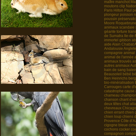
maître
manchot
Mar
moutons
clip
Natio
Paris Hilton
Paul
p
plongeur
poisson 
poussin
préservati
Moore
Roquebrun
animaux
scandale
géante
torture
tran
de Sumatra
Ile-de
immortel
gibbon
ab
aide
Alain Chabat
Andalousie
Anglete
compagnie
animal
animal de l'année
animaux trouvés
as
autres animaux
Aut
bain de sang
balei
Beausoleil
bébé
bé
Ben Heinrichs
berg
bio-minéralisation
Carrouges
carte d'
catastrophe
cause 
chameau
champio
chanson
chant d'o
deux têtes
chat alla
chevreaux
Chicag
chien errant
chien 
chien loup
chiens 
Provence Côte d’A
cigogne bleue
cime
cochons
cocker
co
compagnon
compét