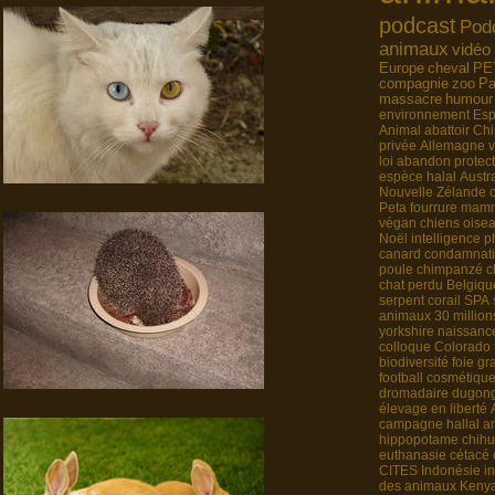
podcast
Pod
animaux
vidéo
Europe
cheval
PE
compagnie
zoo
Pa
massacre
humour
environnement
Es
Animal
abattoir
Chi
privée
Allemagne
loi
abandon
protec
espèce
halal
Austra
Nouvelle Zélande
Peta
fourrure
mamm
végan
chiens
oise
Noël
intelligence
p
canard
condamnat
poule
chimpanzé
c
chat perdu
Belgiqu
serpent
corail
SPA
animaux
30 million
yorkshire
naissanc
colloque
Colorado
biodiversité
foie gr
football
cosmétiqu
dromadaire
dugon
élevage en liberté
campagne
hallal
a
hippopotame
chih
euthanasie
cétacé
CITES
Indonésie
i
des animaux
Keny