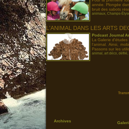
Pour la première foi
année. Plongée dan
bruit des sabots réso
animaux
,
Champs-Élys
L'ANIMAL DANS LES ARTS DE
Podcast Journal An
La Galerie d'études
l'animal. Ainsi, mob
Passons sur les utilis
animal
,
art déco
,
défilé
,
Transm
Archives
Galer