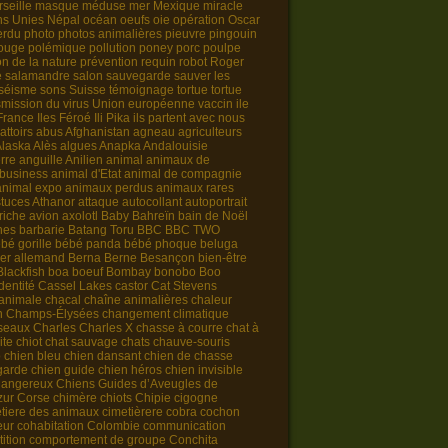
seille
masque
méduse
mer
Mexique
miracle
ns Unies
Népal
océan
oeufs
oie
opération
Oscar
erdu
photo
photos animalières
pieuvre
pingouin
rouge
polémique
pollution
poney
porc
poulpe
on de la nature
prévention
requin
robot
Roger
e
salamandre
salon
sauvegarde
sauver les
séisme
sons
Suisse
témoignage
tortue
tortue
smission du virus
Union européenne
vaccin
ile
-France
Iles Féroé
Ili Pika
ils partent avec nous
attoirs
abus
Afghanistan
agneau
agriculteurs
Alaska
Alès
algues
Anapka
Andalouisie
rre
anguille
Anilien
animal animaux de
 business
animal d'Etat
animal de compagnie
animal expo
animaux perdus
animaux rares
tuces
Athanor
attaque
autocollant
autoportrait
riche
avion
axolotl
Baby
Bahreïn
bain de Noël
nes
barbarie
Batang Toru
BBC
BBC TWO
bé gorille
bébé panda
bébé phoque
beluga
er allemand
Berna
Berne
Besançon
bien-être
Blackfish
boa
boeuf
Bombay
bonobo
Boo
identité
Cassel Lakes
castor
Cat Stevens
animale
chacal
chaîne animalières
chaleur
n
Champs-Élysées
changement climatique
iseaux
Charles
Charles X
chasse à courre
chat à
ite chiot
chat sauvage
chats
chauve-souris
o
chien bleu
chien dansant
chien de chasse
garde
chien guide
chien héros
chien invisible
dangereux
Chiens Guides d’Aveugles de
zur Corse
chimère
chiots
Chipie
cigogne
tiere des animaux
cimetièrere
cobra
cochon
eur
cohabitation
Colombie
communication
ition
comportement de groupe
Conchita