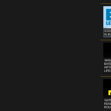
EGO
ALB
WAN
BATE
ART
LIFE
NAT
REN
ROU