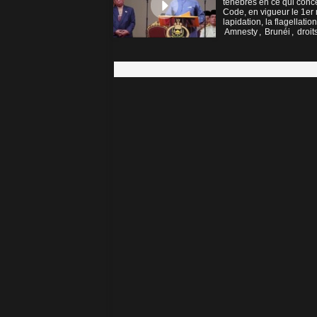
ténèbres en ce qui conc
Code, en vigueur le 1er
lapidation, la flagellation.
Amnesty
,
Brunéi
,
droi