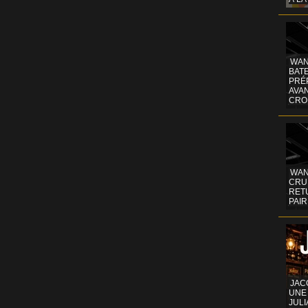
WAN
BATE
PRÉ
AVA
CRO
WAN
CRUI
RETU
PAIR
JAC
UNE
JULI