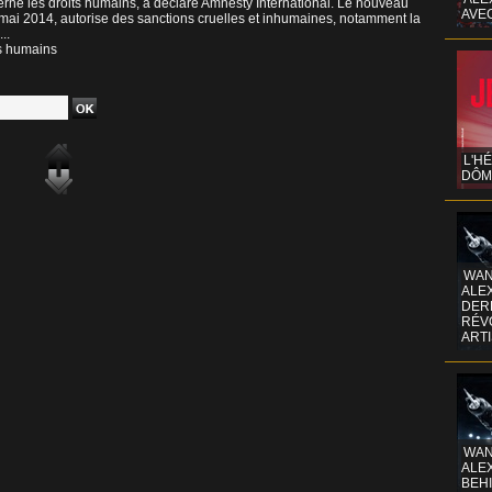
erne les droits humains, a déclaré Amnesty International. Le nouveau
AVE
 mai 2014, autorise des sanctions cruelles et inhumaines, notamment la
..
ts humains
L'H
DÔM
WAN
ALE
DERR
RÉV
ART
WAN
ALE
BEHI