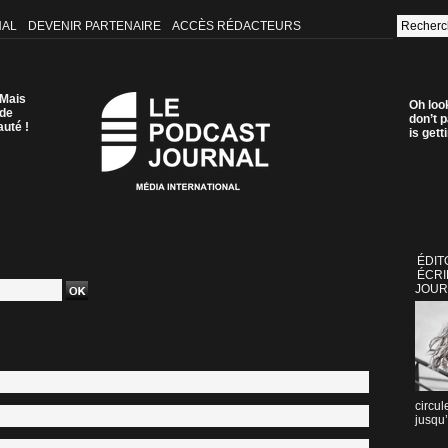
NAL
DEVENIR PARTENAIRE
ACCÈS RÉDACTEURS
 Mais
Oh loo
 de
don’t p
auté !
is get
ÉDIT
ÉCRI
JOUR
circul
jusqu’