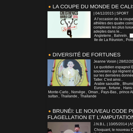
LA COUPE DU MONDE DE CAL
| 04/12/2015
|
SPORT
A l’occasion de la coup
athlètes des quatre coin
complexes les plus luxue
adeptes dans le...
Angleterre
,
Bahreïn
,
B
Ile de La Réunion
,
Pol
DIVERSITÉ DE FORTUNES
Jeanne Voisin | 28/02/2
Le quotidien espagnol E
souverains qui règnent s
sur les dernières donné
Tatler. C'est ainsi...
Arabie saoudite
,
Bhumi
Europe
,
fortune
,
Hans-
Monte-Carlo
,
Norvège
,
Oman
,
Pays-Bas
,
prince Al
sultan
,
Thailande
,
Thaïlande
BRUNÉI: LE NOUVEAU CODE PÉ
FLAGELLATION ET L’AMPUTATIO
J.N.B.L. | 10/05/2014
|
A
Choquant, le nouveau C