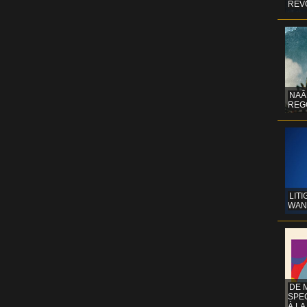
REV
NAÂ
REG
LITI
WAN
DE 
SPE
À LA