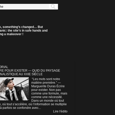
k, something’s changed… But
anic: the site’s in safe hands and
ting a makeover !
ORIAL
RE POUR EXISTER — QUID DU PAYSAGE
NALISTIQUE AU XXIE SIÈCLE
“Les mots sont notre
matière première.” —
Marguerite Duras Écrire
pour exister. Non pas
comme une formule, mais
comme une nécessité.
Dans un monde où tout
e, où tout s’accélère, où l’information se multiplie
à parfois se confondre avec...
Lire l'édito