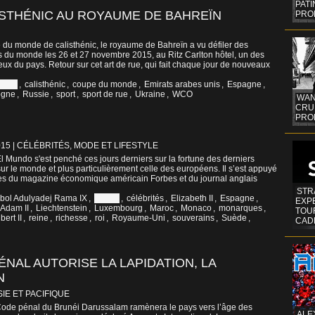
PAT
ISTHÉNIC AU ROYAUME DE BAHREÏN
PRO
e du monde de calisthénic, le royaume de Bahreïn a vu défiler des
s du monde les 26 et 27 novembre 2015, au Ritz Carlton hôtel, un des
ux du pays. Retour sur cet art de rue, qui fait chaque jour de nouveaux
runei
,
calisthénic
,
coupe du monde
,
Emirats arabes unis
,
Espagne
,
ogne
,
Russie
,
sport
,
sport de rue
,
Ukraine
,
WCO
WAN
CRUI
PROF
015
|
CÉLÉBRITÉS, MODE ET LIFESTYLE
l Mundo s'est penché ces jours derniers sur la fortune des derniers
ur le monde et plus particulièrement celle des européens. Il s’est appuyé
es du magazine économique américain Forbes et du journal anglais
STR
bol Adulyadej Rama IX
,
Brunei
,
célébrités
,
Elizabeth II
,
Espagne
,
EXP
Adam II
,
Liechtenstein
,
Luxembourg
,
Maroc
,
Monaco
,
monarques
,
TOUR
bert II
,
reine
,
richesse
,
roi
,
Royaume-Uni
,
souverains
,
Suède
,
CAD
NAL AUTORISE LA LAPIDATION, LA
N
SIE ET PACIFIQUE
ode pénal du Brunéi Darussalam ramènera le pays vers l’âge des
ALE