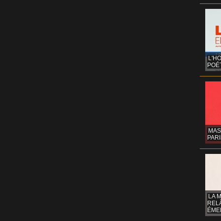
L'H
POÉT
MAS
PARI
LA 
REL
ÉMER