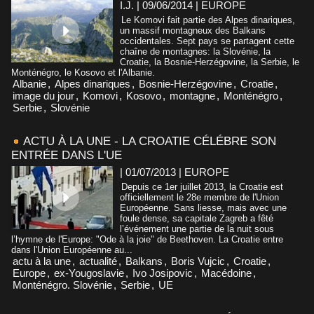
I.J. | 09/06/2014
|
EUROPE
Le Komovi fait partie des Alpes dinariques,
un massif montagneux des Balkans
occidentales. Sept pays se partagent cette
chaîne de montagnes: la Slovénie, la
Croatie, la Bosnie-Herzégovine, la Serbie, le
Monténégro, le Kosovo et l'Albanie.
Albanie
,
Alpes dinariques
,
Bosnie-Herzégovine
,
Croatie
,
image du jour
,
Komovi
,
Kosovo
,
montagne
,
Monténégro
,
Serbie
,
Slovénie
ACTU À LA UNE - LA CROATIE CÉLÉBRE SON
ENTRÉE DANS L'UE
| 01/07/2013
|
EUROPE
Depuis ce 1er juillet 2013, la Croatie est
officiellement le 28e membre de l'Union
Européenne. Sans liesse, mais avec une
foule dense, sa capitale Zagreb a fêté
l’événement une partie de la nuit sous
l’hymne de l'Europe: "Ode à la joie" de Beethoven. La Croatie entre
dans l'Union Européenne au...
actu à la une
,
actualité
,
Balkans
,
Boris Vujcic
,
Croatie
,
Europe
,
ex-Yougoslavie
,
Ivo Josipovic
,
Macédoine
,
Monténégro. Slovénie
,
Serbie
,
UE