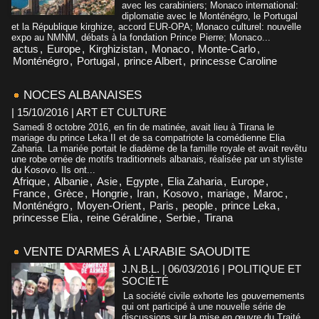
avec les carabiniers; Monaco international:
diplomatie avec le Monténégro, le Portugal
et la République kirghize, accord EUR-OPA; Monaco culturel: nouvelle
expo au NMNM, débats à la fondation Prince Pierre; Monaco...
actus
,
Europe
,
Kirghizistan
,
Monaco
,
Monte-Carlo
,
Monténégro
,
Portugal
,
prince Albert
,
princesse Caroline
NOCES ALBANAISES
| 15/10/2016
|
ART ET CULTURE
Samedi 8 octobre 2016, en fin de matinée, avait lieu à Tirana le
mariage du prince Leka II et de sa compatriote la comédienne Elia
Zaharia. La mariée portait le diadème de la famille royale et avait revêtu
une robe ornée de motifs traditionnels albanais, réalisée par un styliste
du Kosovo. Ils ont...
Afrique
,
Albanie
,
Asie
,
Egypte
,
Elia Zaharia
,
Europe
,
France
,
Grèce
,
Hongrie
,
Iran
,
Kosovo
,
mariage
,
Maroc
,
Monténégro
,
Moyen-Orient
,
Paris
,
people
,
prince Leka
,
princesse Elia
,
reine Géraldine
,
Serbie
,
Tirana
VENTE D'ARMES À L’ARABIE SAOUDITE
J.N.B.L. | 06/03/2016
|
POLITIQUE ET
SOCIÉTÉ
La société civile exhorte les gouvernements
qui ont participé à une nouvelle série de
discussions sur la mise en œuvre du Traité