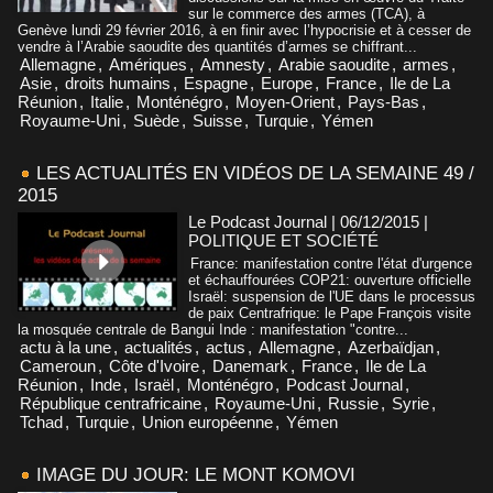
sur le commerce des armes (TCA), à
Genève lundi 29 février 2016, à en finir avec l’hypocrisie et à cesser de
vendre à l’Arabie saoudite des quantités d’armes se chiffrant...
Allemagne
,
Amériques
,
Amnesty
,
Arabie saoudite
,
armes
,
Asie
,
droits humains
,
Espagne
,
Europe
,
France
,
Ile de La
Réunion
,
Italie
,
Monténégro
,
Moyen-Orient
,
Pays-Bas
,
Royaume-Uni
,
Suède
,
Suisse
,
Turquie
,
Yémen
LES ACTUALITÉS EN VIDÉOS DE LA SEMAINE 49 /
2015
Le Podcast Journal | 06/12/2015
|
POLITIQUE ET SOCIÉTÉ
France: manifestation contre l'état d'urgence
et échauffourées COP21: ouverture officielle
Israël: suspension de l'UE dans le processus
de paix Centrafrique: le Pape François visite
la mosquée centrale de Bangui Inde : manifestation "contre...
actu à la une
,
actualités
,
actus
,
Allemagne
,
Azerbaïdjan
,
Cameroun
,
Côte d'Ivoire
,
Danemark
,
France
,
Ile de La
Réunion
,
Inde
,
Israël
,
Monténégro
,
Podcast Journal
,
République centrafricaine
,
Royaume-Uni
,
Russie
,
Syrie
,
Tchad
,
Turquie
,
Union européenne
,
Yémen
IMAGE DU JOUR: LE MONT KOMOVI