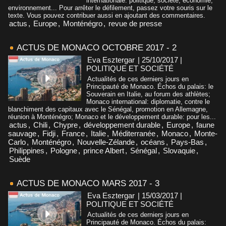
internationale: politique, société, économie,
environnement... Pour arrêter le défilement, passez votre souris sur le
texte. Vous pouvez contribuer aussi en ajoutant des commentaires.
actus
,
Europe
,
Monténégro
,
revue de presse
ACTUS DE MONACO OCTOBRE 2017 - 2
Eva Esztergar
| 25/10/2017
|
POLITIQUE ET SOCIÉTÉ
Actualités de ces derniers jours en
Principauté de Monaco. Échos du palais: le
Souverain en Italie, au forum des athlètes;
Monaco international: diplomatie, contre le
blanchiment des capitaux avec le Sénégal, promotion en Allemagne,
réunion à Monténégro; Monaco et le développement durable: pour les...
actus
,
Chili
,
Chypre
,
développement durable
,
Europe
,
faune
sauvage
,
Fidji
,
France
,
Italie
,
Méditerranée
,
Monaco
,
Monte-
Carlo
,
Monténégro
,
Nouvelle-Zélande
,
océans
,
Pays-Bas
,
Philippines
,
Pologne
,
prince Albert
,
Sénégal
,
Slovaquie
,
Suède
ACTUS DE MONACO MARS 2017 - 3
Eva Esztergar
| 15/03/2017
|
POLITIQUE ET SOCIÉTÉ
Actualités de ces derniers jours en
Principauté de Monaco. Échos du palais: