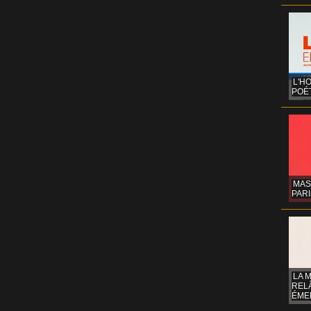
L'H
POÉT
MAS
PARI
LA 
REL
ÉMER