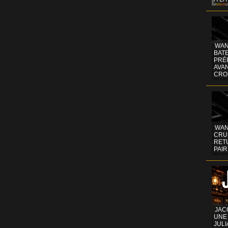
WAN
BATE
PRÉ
AVA
CRO
WAN
CRUI
RETU
PAIR
JAC
UNE
JULI