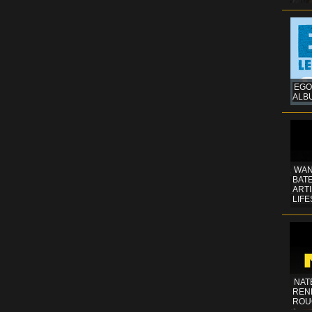
EGO
ALB
WAN
BATE
ART
LIFE
NAT
REN
ROU