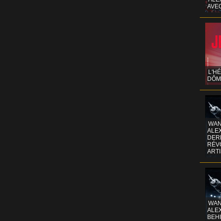
AVE
L'H
DÔM
WAN
ALE
DERR
RÉV
ART
WAN
ALE
BEHI