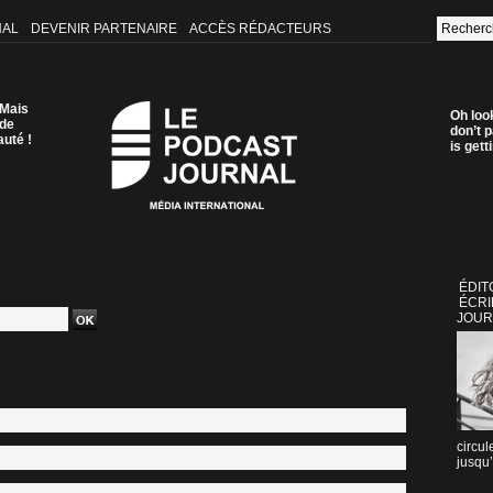
NAL
DEVENIR PARTENAIRE
ACCÈS RÉDACTEURS
 Mais
Oh loo
 de
don’t p
auté !
is get
ÉDIT
ÉCRI
JOUR
circul
jusqu’