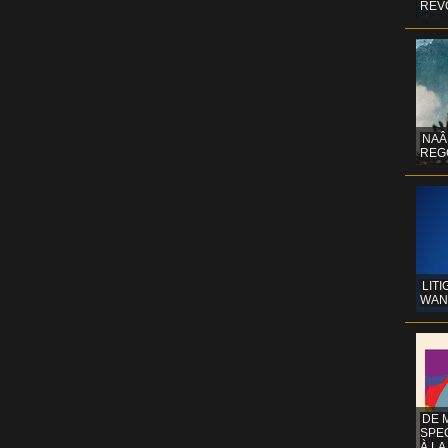
REV
NAÂ
REG
LITI
WAN
DE 
SPE
À LA