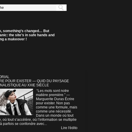
k, something’s changed… But
anic: the site’s in safe hands and
ting a makeover !
ORIAL
RE POUR EXISTER — QUID DU PAYSAGE
NALISTIQUE AU XXIE SIÈCLE
“Les mots sont notre
matière première.” —
Marguerite Duras Écrire
pour exister. Non pas
comme une formule, mais
comme une nécessité.
Dans un monde où tout
e, où tout s’accélère, où l’information se multiplie
à parfois se confondre avec...
Lire l'édito