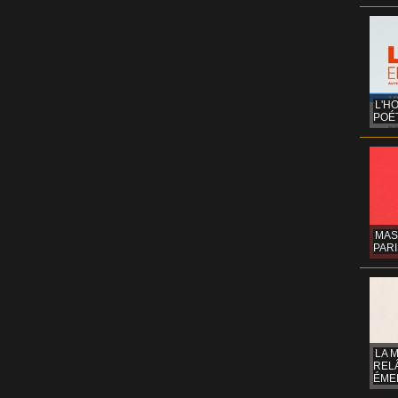
L'H
POÉT
MAS
PARI
LA 
REL
ÉMER