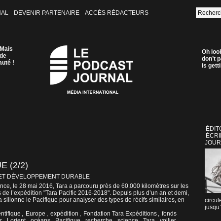
NAL
DEVENIR PARTENAIRE
ACCÈS RÉDACTEURS
 Mais
Oh loo
 de
don’t p
auté !
is get
ÉDIT
ÉCRI
JOUR
E (2/2)
ET DÉVELOPPEMENT DURABLE
ance, le 28 mai 2016, Tara a parcouru près de 60.000 kilomètres sur les
de l’expédition "Tara Pacific 2016-2018". Depuis plus d’un an et demi,
a sillonne le Pacifique pour analyser des types de récifs similaires, en
circul
jusqu’
ntifique
,
Europe
,
expédition
,
Fondation Tara Expéditions
,
fonds
r
,
Lorient
,
océans
,
Pacifique
,
recherche
,
science
,
Tara
,
voilier