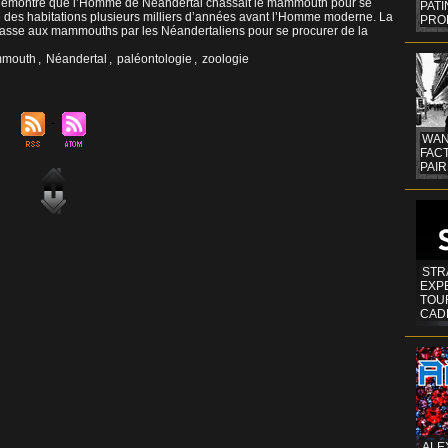
 démontre que l’Homme de Néandertal chassait le mammouth pour se
PAT
re des habitations plusieurs milliers d’années avant l’Homme moderne. La
PRO
hasse aux mammouths par les Néandertaliens pour se procurer de la
mouth
,
Néandertal
,
paléontologie
,
zoologie
WAN
FAC
PAIR
STR
EXP
TOUR
CAD
ALE