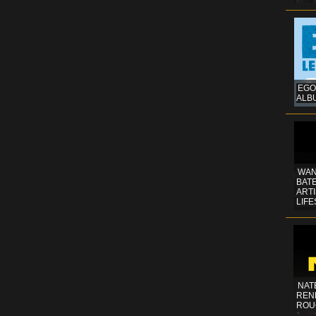
EGO
ALB
WAN
BATE
ART
LIFE
NAT
REN
ROU