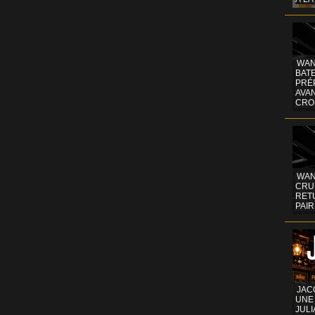
WAN
BATE
PRÉ
AVA
CRO
WAN
CRUI
RETU
PAIR
JAC
UNE
JULI