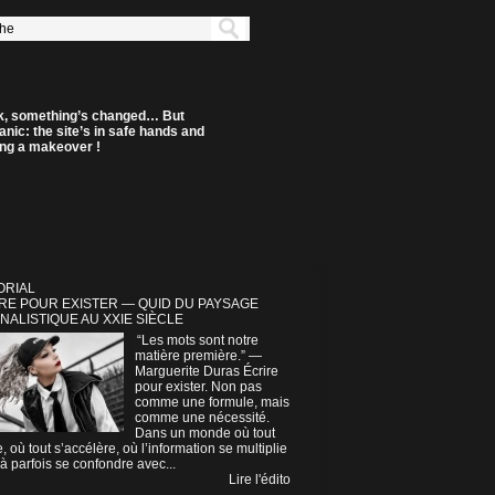
k, something’s changed… But
anic: the site’s in safe hands and
ting a makeover !
ORIAL
RE POUR EXISTER — QUID DU PAYSAGE
NALISTIQUE AU XXIE SIÈCLE
“Les mots sont notre
matière première.” —
Marguerite Duras Écrire
pour exister. Non pas
comme une formule, mais
comme une nécessité.
Dans un monde où tout
e, où tout s’accélère, où l’information se multiplie
à parfois se confondre avec...
Lire l'édito