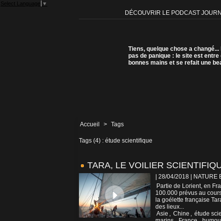
Select Language
▼
DÉCOUVRIR LE PODCAST JOUR
Tiens, quelque chose a changé...
pas de panique : le site est entre
bonnes mains et se refait une be
Accueil
>
Tags
Tags (4) : étude scientifique
TARA, LE VOILIER SCIENTIFIQU
| 28/04/2018
|
NATURE 
Partie de Lorient, en Fr
100.000 prévus au cours 
la goélette française Tar
des lieux...
Asie
,
Chine
,
étude scie
marins
,
France
,
humou