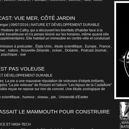
AST: VUE MER, CÔTÉ JARDIN
ergar | 09/07/2016
|
NATURE ET DÉVELOPPEMENT DURABLE
'histoire de Cathy, qui a découvert les bienfaits d'habiter face à la
 été travailleuse et n'a jamais lésiné sur les horaires, même quand elle
supplémentaires. Elle habitait un immeuble en centre-ville et conduisait
émission à podcaster
,
États-Unis
,
étude scientifique
,
Europe
,
France
,
mer
,
nature
,
Nouvelle-Zélande
,
océan
,
Océanie
,
Podcast Journal
,
t psychique
,
vue
'EST PAS VOLEUSE
ET DÉVELOPPEMENT DURABLE
s. La pie a une mauvaise réputation de voleuses d'objets brillants,
péra "La pie voleuse" de Rossini et l'album "Les bijoux de la Castafiore"
te idée reçue ne repose sur rien de concret. Une étude zoologique de
 scientifique
,
humour
,
oiseau
,
pie
,
Université d'Exeter
ASSAIT LE MAMMOUTH POUR CONSTRUIRE
WAN
NCE ET HIGH-TECH
BATE