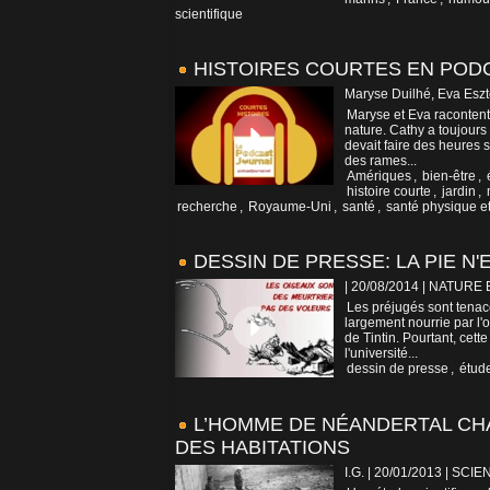
scientifique
HISTOIRES COURTES EN PODC
Maryse Duilhé, Eva Eszt
Maryse et Eva racontent l
nature. Cathy a toujours
devait faire des heures 
des rames...
Amériques
,
bien-être
,
histoire courte
,
jardin
,
recherche
,
Royaume-Uni
,
santé
,
santé physique e
DESSIN DE PRESSE: LA PIE N
| 20/08/2014
|
NATURE 
Les préjugés sont tenace
largement nourrie par l'o
de Tintin. Pourtant, cet
l'université...
dessin de presse
,
étude
L’HOMME DE NÉANDERTAL CH
DES HABITATIONS
I.G. | 20/01/2013
|
SCIE