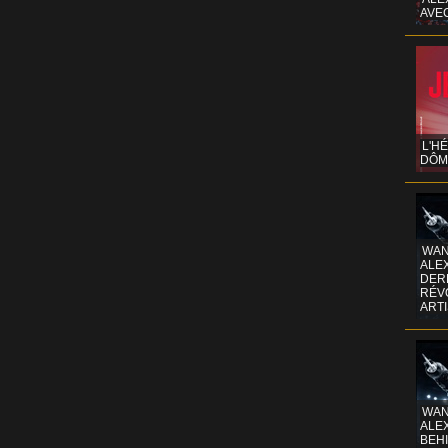
AVE
L'H
DÔM
WAN
ALE
DERR
RÉV
ART
WAN
ALE
BEHI