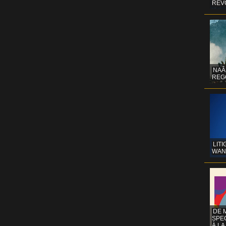
REV
NAÂ
REG
LITI
WAN
DE 
SPE
À LA