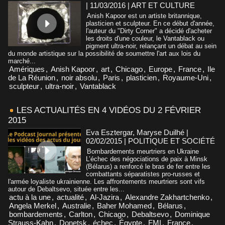
| 11/03/2016
|
ART ET CULTURE
Anish Kapoor est un artiste britannique,
plasticien et sculpteur. En ce début d'année,
l'auteur du "Dirty Corner" a décidé d'acheter
les droits d'une couleur, le Vantablack ou
pigment ultra-noir, relançant un débat au sein
du monde artistique sur la possibilité de soumettre l'art aux lois du
marché...
Amériques
,
Anish Kapoor
,
art
,
Chicago
,
Europe
,
France
,
Ile
de La Réunion
,
noir absolu
,
Paris
,
plasticien
,
Royaume-Uni
,
sculpteur
,
ultra-noir
,
Vantablack
LES ACTUALITÉS EN 4 VIDÉOS DU 2 FÉVRIER
2015
Eva Esztergar, Maryse Duilhé |
02/02/2015
|
POLITIQUE ET SOCIÉTÉ
Bombardements meurtriers en Ukraine
L’échec des négociations de paix à Minsk
(Bélarus) a renforcé le bras de fer entre les
combattants séparatistes pro-russes et
l'armée loyaliste ukrainienne. Les affrontements meurtriers sont vifs
autour de Debaltsevo, située entre les...
actu à la une
,
actualité
,
Al-Jazira
,
Alexandre Zakhartchenko
,
Angela Merkel
,
Australie
,
Baher Mohamed
,
Bélarus
,
bombardements
,
Carlton
,
Chicago
,
Debaltsevo
,
Dominique
Strauss-Kahn
,
Donetsk
,
échec
,
Égypte
,
FMI
,
France
,