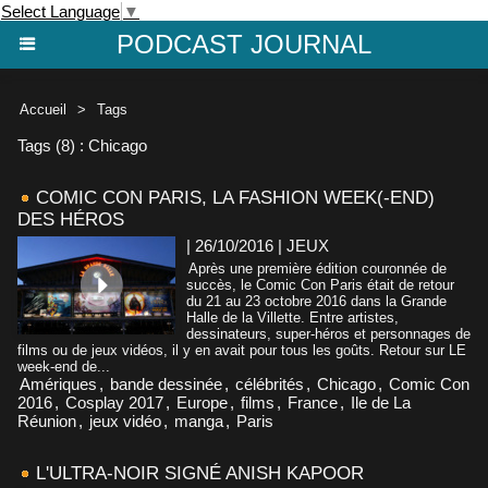
Select Language
▼
PODCAST JOURNAL
Accueil
>
Tags
Tags (8) : Chicago
COMIC CON PARIS, LA FASHION WEEK(-END)
DES HÉROS
| 26/10/2016
|
JEUX
Après une première édition couronnée de
succès, le Comic Con Paris était de retour
du 21 au 23 octobre 2016 dans la Grande
Halle de la Villette. Entre artistes,
dessinateurs, super-héros et personnages de
films ou de jeux vidéos, il y en avait pour tous les goûts. Retour sur LE
week-end de...
Amériques
,
bande dessinée
,
célébrités
,
Chicago
,
Comic Con
2016
,
Cosplay 2017
,
Europe
,
films
,
France
,
Ile de La
Réunion
,
jeux vidéo
,
manga
,
Paris
L'ULTRA-NOIR SIGNÉ ANISH KAPOOR