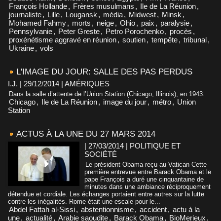
François Hollande
,
Frères musulmans
,
Ile de La Réunion
,
journaliste
,
Lille
,
Lougansk
,
média
,
Midwest
,
Minsk
,
Mohamed Fahmy
,
morts
,
neige
,
Ohio
,
paix
,
paralysie
,
Pennsylvanie
,
Peter Greste
,
Petro Porochenko
,
procès
,
proxénétisme aggravé en réunion
,
soutien
,
tempête
,
tribunal
,
Ukraine
,
vols
L'IMAGE DU JOUR: SALLE DES PAS PERDUS
I.J. | 29/12/2014
|
AMÉRIQUES
Dans la salle d’attente de l’Union Station (Chicago, Illinois), en 1943.
Chicago
,
Ile de La Réunion
,
image du jour
,
métro
,
Union
Station
ACTUS À LA UNE DU 27 MARS 2014
| 27/03/2014
|
POLITIQUE ET
SOCIÉTÉ
Le président Obama reçu au Vatican Cette
première entrevue entre Barack Obama et le
pape François a duré une cinquantaine de
minutes dans une ambiance réciproquement
détendue et cordiale. Les échanges portaient entre autres sur la lutte
contre les inégalités. Rome était une escale pour le...
Abdel Fattah al-Sissi
,
abstentionnisme
,
accident
,
actu à la
une
,
actualité
,
Arabie saoudite
,
Barack Obama
,
BioMerieux
,