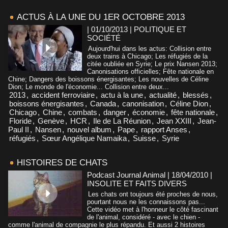
ACTUS À LA UNE DU 1ER OCTOBRE 2013
| 01/10/2013
|
POLITIQUE ET
SOCIÉTÉ
Aujourd'hui dans les actus: Collision entre
deux trains à Chicago; Les réfugiés de la
citée oubliée en Syrie; Le prix Nansen 2013;
Canonisations officielles; Fête nationale en
Chine; Dangers des boissons énergisantes; Les nouvelles de Céline
Dion; Le monde de l'économie... Collision entre deux...
2013
,
accident ferroviaire
,
actu à la une
,
actualité
,
blessés
,
boissons énergisantes
,
Canada
,
canonisation
,
Céline Dion
,
Chicago
,
Chine
,
combats
,
danger
,
économie
,
fête nationale
,
Floride
,
Genève
,
HCR
,
Ile de La Réunion
,
Jean XXIII
,
Jean-
Paul II
,
Nansen
,
nouvel album
,
Pape
,
rapport Anses
,
réfugiés
,
Sœur Angélique Namaika
,
Suisse
,
Syrie
HISTOIRES DE CHATS
Podcast Journal Animal | 18/04/2010
|
INSOLITE ET FAITS DIVERS
Les chats ont toujours été proches de nous,
pourtant nous ne les connaissons pas...
Cette vidéo met à l'honneur le côté fascinant
de l'animal, considéré - avec le chien -
comme l'animal de compagnie le plus répandu. Et aussi 2 histoires