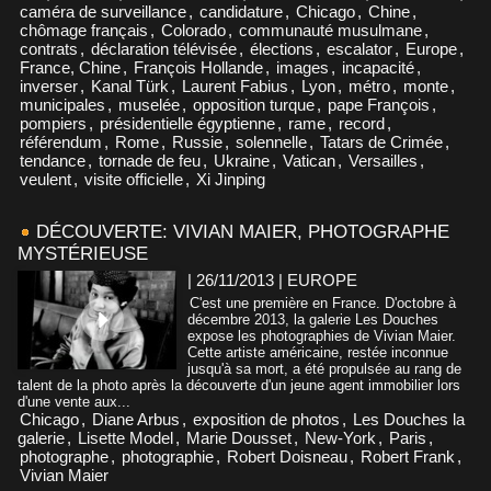
caméra de surveillance
,
candidature
,
Chicago
,
Chine
,
chômage français
,
Colorado
,
communauté musulmane
,
contrats
,
déclaration télévisée
,
élections
,
escalator
,
Europe
,
France, Chine
,
François Hollande
,
images
,
incapacité
,
inverser
,
Kanal Türk
,
Laurent Fabius
,
Lyon
,
métro
,
monte
,
municipales
,
muselée
,
opposition turque
,
pape François
,
pompiers
,
présidentielle égyptienne
,
rame
,
record
,
référendum
,
Rome
,
Russie
,
solennelle
,
Tatars de Crimée
,
tendance
,
tornade de feu
,
Ukraine
,
Vatican
,
Versailles
,
veulent
,
visite officielle
,
Xi Jinping
DÉCOUVERTE: VIVIAN MAIER, PHOTOGRAPHE
MYSTÉRIEUSE
| 26/11/2013
|
EUROPE
C'est une première en France. D'octobre à
décembre 2013, la galerie Les Douches
expose les photographies de Vivian Maier.
Cette artiste américaine, restée inconnue
jusqu'à sa mort, a été propulsée au rang de
talent de la photo après la découverte d'un jeune agent immobilier lors
d'une vente aux...
Chicago
,
Diane Arbus
,
exposition de photos
,
Les Douches la
galerie
,
Lisette Model
,
Marie Dousset
,
New-York
,
Paris
,
photographe
,
photographie
,
Robert Doisneau
,
Robert Frank
,
Vivian Maier