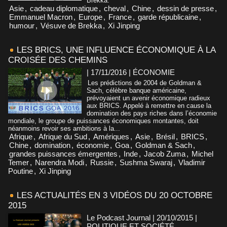
Brekka.
Asie
,
cadeau diplomatique
,
cheval
,
Chine
,
dessin de presse
,
Emmanuel Macron
,
Europe
,
France
,
garde républicaine
,
humour
,
Vésuve de Brekka
,
Xi Jinping
LES BRICS, UNE INFLUENCE ÉCONOMIQUE À LA
CROISÉE DES CHEMINS
| 17/11/2016
|
ÉCONOMIE
Les prédictions de 2004 de Goldman &
Sach, célèbre banque américaine,
prévoyaient un avenir économique radieux
aux BRICS. Appelé à remettre en cause la
domination des pays riches dans l’économie
mondiale, le groupe de puissances économiques montantes, doit
néanmoins revoir ses ambitions à la...
Afrique
,
Afrique du Sud
,
Amériques
,
Asie
,
Brésil
,
BRICS
,
Chine
,
domination
,
économie
,
Goa
,
Goldman & Sach
,
grandes puissances émergentes
,
Inde
,
Jacob Zuma
,
Michel
Temer
,
Narendra Modi
,
Russie
,
Sushma Swaraj
,
Vladimir
Poutine
,
Xi Jinping
LES ACTUALITÉS EN 3 VIDÉOS DU 20 OCTOBRE
2015
Le Podcast Journal | 20/10/2015
|
POLITIQUE ET SOCIÉTÉ