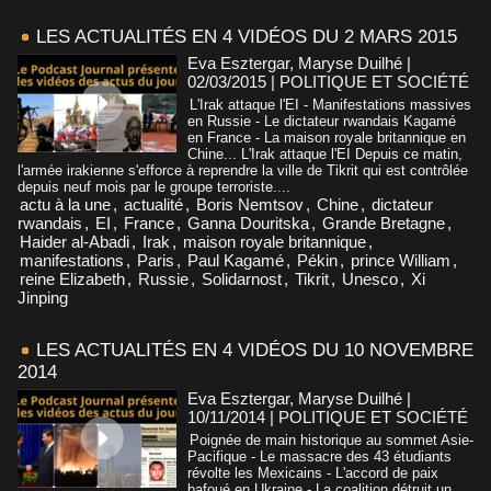
LES ACTUALITÉS EN 4 VIDÉOS DU 2 MARS 2015
Eva Esztergar, Maryse Duilhé |
02/03/2015
|
POLITIQUE ET SOCIÉTÉ
L'Irak attaque l'EI - Manifestations massives
en Russie - Le dictateur rwandais Kagamé
en France - La maison royale britannique en
Chine... L'Irak attaque l'EI Depuis ce matin,
l'armée irakienne s'efforce à reprendre la ville de Tikrit qui est contrôlée
depuis neuf mois par le groupe terroriste....
actu à la une
,
actualité
,
Boris Nemtsov
,
Chine
,
dictateur
rwandais
,
EI
,
France
,
Ganna Douritska
,
Grande Bretagne
,
Haider al-Abadi
,
Irak
,
maison royale britannique
,
manifestations
,
Paris
,
Paul Kagamé
,
Pékin
,
prince William
,
reine Elizabeth
,
Russie
,
Solidarnost
,
Tikrit
,
Unesco
,
Xi
Jinping
LES ACTUALITÉS EN 4 VIDÉOS DU 10 NOVEMBRE
2014
Eva Esztergar, Maryse Duilhé |
10/11/2014
|
POLITIQUE ET SOCIÉTÉ
Poignée de main historique au sommet Asie-
Pacifique - Le massacre des 43 étudiants
révolte les Mexicains - L'accord de paix
bafoué en Ukraine - La coalition détruit un