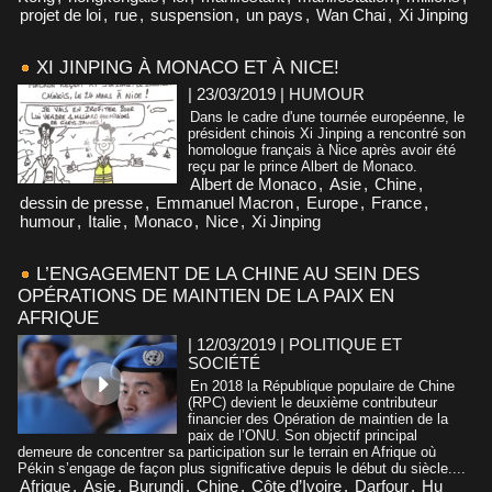
projet de loi
,
rue
,
suspension
,
un pays
,
Wan Chai
,
Xi Jinping
XI JINPING À MONACO ET À NICE!
| 23/03/2019
|
HUMOUR
Dans le cadre d'une tournée européenne, le
président chinois Xi Jinping a rencontré son
homologue français à Nice après avoir été
reçu par le prince Albert de Monaco.
Albert de Monaco
,
Asie
,
Chine
,
dessin de presse
,
Emmanuel Macron
,
Europe
,
France
,
humour
,
Italie
,
Monaco
,
Nice
,
Xi Jinping
L’ENGAGEMENT DE LA CHINE AU SEIN DES
OPÉRATIONS DE MAINTIEN DE LA PAIX EN
AFRIQUE
| 12/03/2019
|
POLITIQUE ET
SOCIÉTÉ
En 2018 la République populaire de Chine
(RPC) devient le deuxième contributeur
financier des Opération de maintien de la
paix de l’ONU. Son objectif principal
demeure de concentrer sa participation sur le terrain en Afrique où
Pékin s’engage de façon plus significative depuis le début du siècle....
Afrique
,
Asie
,
Burundi
,
Chine
,
Côte d’Ivoire
,
Darfour
,
Hu