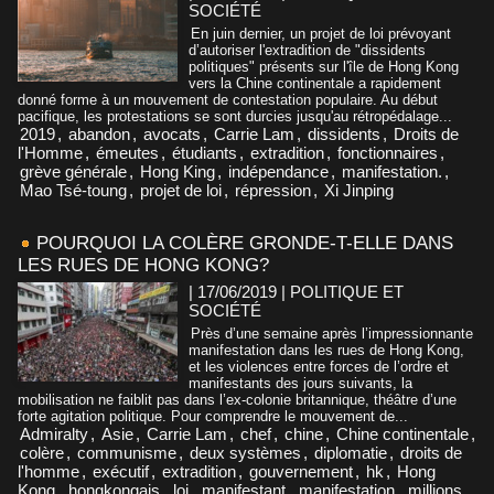
SOCIÉTÉ
En juin dernier, un projet de loi prévoyant
d’autoriser l'extradition de "dissidents
politiques" présents sur l'île de Hong Kong
vers la Chine continentale a rapidement
donné forme à un mouvement de contestation populaire. Au début
pacifique, les protestations se sont durcies jusqu'au rétropédalage...
2019
,
abandon
,
avocats
,
Carrie Lam
,
dissidents
,
Droits de
l'Homme
,
émeutes
,
étudiants
,
extradition
,
fonctionnaires
,
grève générale
,
Hong King
,
indépendance
,
manifestation.
,
Mao Tsé-toung
,
projet de loi
,
répression
,
Xi Jinping
POURQUOI LA COLÈRE GRONDE-T-ELLE DANS
LES RUES DE HONG KONG?
| 17/06/2019
|
POLITIQUE ET
SOCIÉTÉ
Près d’une semaine après l’impressionnante
manifestation dans les rues de Hong Kong,
et les violences entre forces de l’ordre et
manifestants des jours suivants, la
mobilisation ne faiblit pas dans l’ex-colonie britannique, théâtre d’une
forte agitation politique. Pour comprendre le mouvement de...
Admiralty
,
Asie
,
Carrie Lam
,
chef
,
chine
,
Chine continentale
,
colère
,
communisme
,
deux systèmes
,
diplomatie
,
droits de
l'homme
,
exécutif
,
extradition
,
gouvernement
,
hk
,
Hong
Kong
,
hongkongais
,
loi
,
manifestant
,
manifestation
,
millions
,