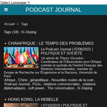
Select Language
▼
PODCAST JOURNAL
Accueil
>
Tags
Tags (18) : Xi Jinping
CHINAFRIQUE : LE TEMPS DES PROBLÈMES
Le Podcast Journal | 07/06/2021
|
POLITIQUE ET SOCIÉTÉ
Un article de Thierry Vircoulon -
Coordinateur de l'Observatoire pour l'Afrique
centrale et australe de l'Institut Français des
Relations Internationales, membre du
Groupe de Recherche sur l'Eugénisme et le Racisme, Université de
Paris
Afrique
,
Chine
,
géopolitique
,
Nouvelles routes de la soie
,
Podcast Journal
,
PoJo
,
relations commerciales
,
relations
diplomatiques
,
soft power
,
The conversation
,
Xi Jinping
HONG KONG, LA REBELLE
| 07/10/2019
|
POLITIQUE ET