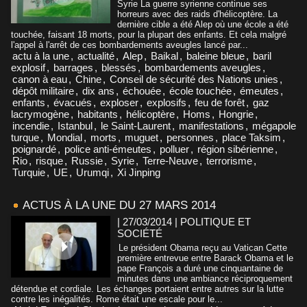
Syrie La guerre syrienne continue ses
horreurs avec des raids d'hélicoptère. La
dernière cible a été Alep où une école a été
touchée, faisant 18 morts, pour la plupart des enfants. Et cela malgré
l'appel à l'arrêt de ces bombardements aveugles lancé par...
actu à la une
,
actualité
,
Alep
,
Baikal
,
baleine bleue
,
baril
explosif
,
barrages
,
blessés
,
bombardements aveugles
,
canon à eau
,
Chine
,
Conseil de sécurité des Nations unies
,
dépôt militaire
,
dix ans
,
échouée
,
école touchée
,
émeutes
,
enfants
,
évacués
,
exploser
,
explosifs
,
feu de forêt
,
gaz
lacrymogène
,
habitants
,
hélicoptère
,
Homs
,
Hongrie
,
incendie
,
Istanbul
,
le Saint-Laurent
,
manifestations
,
mégapole
turque
,
Mondial
,
morts
,
muguet
,
personnes
,
place Taksim
,
poignardé
,
police anti-émeutes
,
polluer
,
région sibérienne
,
Rio
,
risque
,
Russie
,
Syrie
,
Terre-Neuve
,
terrorisme
,
Turquie
,
UE
,
Urumqi
,
Xi Jinping
ACTUS À LA UNE DU 27 MARS 2014
| 27/03/2014
|
POLITIQUE ET
SOCIÉTÉ
Le président Obama reçu au Vatican Cette
première entrevue entre Barack Obama et le
pape François a duré une cinquantaine de
minutes dans une ambiance réciproquement
détendue et cordiale. Les échanges portaient entre autres sur la lutte
contre les inégalités. Rome était une escale pour le...