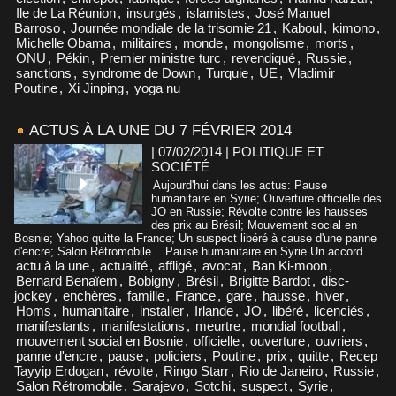
Ile de La Réunion
,
insurgés
,
islamistes
,
José Manuel
Barroso
,
Journée mondiale de la trisomie 21
,
Kaboul
,
kimono
,
Michelle Obama
,
militaires
,
monde
,
mongolisme
,
morts
,
ONU
,
Pékin
,
Premier ministre turc
,
revendiqué
,
Russie
,
sanctions
,
syndrome de Down
,
Turquie
,
UE
,
Vladimir
Poutine
,
Xi Jinping
,
yoga nu
ACTUS À LA UNE DU 7 FÉVRIER 2014
| 07/02/2014
|
POLITIQUE ET
SOCIÉTÉ
Aujourd'hui dans les actus: Pause
humanitaire en Syrie; Ouverture officielle des
JO en Russie; Révolte contre les hausses
des prix au Brésil; Mouvement social en
Bosnie; Yahoo quitte la France; Un suspect libéré à cause d'une panne
d'encre; Salon Rétromobile... Pause humanitaire en Syrie Un accord...
actu à la une
,
actualité
,
affligé
,
avocat
,
Ban Ki-moon
,
Bernard Benaïem
,
Bobigny
,
Brésil
,
Brigitte Bardot
,
disc-
jockey
,
enchères
,
famille
,
France
,
gare
,
hausse
,
hiver
,
Homs
,
humanitaire
,
installer
,
Irlande
,
JO
,
libéré
,
licenciés
,
manifestants
,
manifestations
,
meurtre
,
mondial football
,
mouvement social en Bosnie
,
officielle
,
ouverture
,
ouvriers
,
panne d'encre
,
pause
,
policiers
,
Poutine
,
prix
,
quitte
,
Recep
Tayyip Erdogan
,
révolte
,
Ringo Starr
,
Rio de Janeiro
,
Russie
,
Salon Rétromobile
,
Sarajevo
,
Sotchi
,
suspect
,
Syrie
,