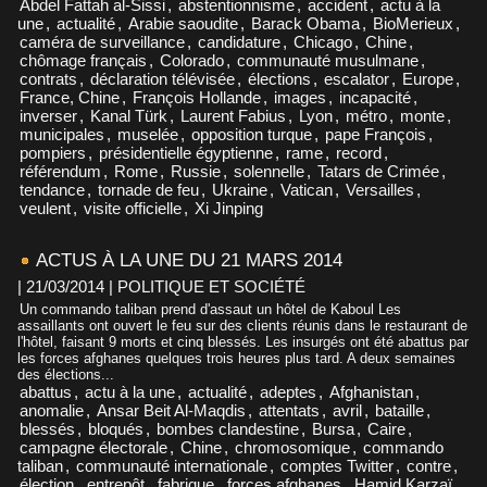
Abdel Fattah al-Sissi
,
abstentionnisme
,
accident
,
actu à la
une
,
actualité
,
Arabie saoudite
,
Barack Obama
,
BioMerieux
,
caméra de surveillance
,
candidature
,
Chicago
,
Chine
,
chômage français
,
Colorado
,
communauté musulmane
,
contrats
,
déclaration télévisée
,
élections
,
escalator
,
Europe
,
France, Chine
,
François Hollande
,
images
,
incapacité
,
inverser
,
Kanal Türk
,
Laurent Fabius
,
Lyon
,
métro
,
monte
,
municipales
,
muselée
,
opposition turque
,
pape François
,
pompiers
,
présidentielle égyptienne
,
rame
,
record
,
référendum
,
Rome
,
Russie
,
solennelle
,
Tatars de Crimée
,
tendance
,
tornade de feu
,
Ukraine
,
Vatican
,
Versailles
,
veulent
,
visite officielle
,
Xi Jinping
ACTUS À LA UNE DU 21 MARS 2014
| 21/03/2014
|
POLITIQUE ET SOCIÉTÉ
Un commando taliban prend d'assaut un hôtel de Kaboul Les
assaillants ont ouvert le feu sur des clients réunis dans le restaurant de
l'hôtel, faisant 9 morts et cinq blessés. Les insurgés ont été abattus par
les forces afghanes quelques trois heures plus tard. A deux semaines
des élections...
abattus
,
actu à la une
,
actualité
,
adeptes
,
Afghanistan
,
anomalie
,
Ansar Beit Al-Maqdis
,
attentats
,
avril
,
bataille
,
blessés
,
bloqués
,
bombes clandestine
,
Bursa
,
Caire
,
campagne électorale
,
Chine
,
chromosomique
,
commando
taliban
,
communauté internationale
,
comptes Twitter
,
contre
,
élection
,
entrepôt
,
fabrique
,
forces afghanes
,
Hamid Karzaï
,