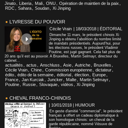
Jinato
,
Liberia
,
Mali
,
ONU
,
Opération de maintien de la paix
,
RDC
,
Sahara
,
Soudan
,
Xi Jinping
L'IVRESSE DU POUVOIR
Cécile Vrain
| 18/03/2018
|
ÉDITORIAL
Dimanche 11 mars, le président chinois Xi
Jinping a obtenu l’abolition du nombre limité
de mandats présidentiels. Aujourd’hui, pour
les élections russes, le président Vladimir
Poutine, est jugé gagnant. Cela fait plus de
20 ans qu’il est au pouvoir. A Bruxelles, Martin Selmayr, directeur du
cabinet...
actualités
,
actus
,
Anschluss
,
Asie
,
Autriche
,
Bruxelles
,
Cécile Vrain
,
Chine
,
Commission européenne
,
dictateur
,
édito
,
édito de la semaine
,
éditorial
,
élection
,
Europe
,
France
,
Jan Kurciak
,
Juncker
,
Malte
,
Martin Selmayr
,
Poutine
,
Russie
,
Slovaquie
,
vidéos
,
Xi Jinping
CHEVAL FRANCO-CHINOIS
| 10/01/2018
|
HUMOUR
En geste d'amitié "commercial", le président
français a offert un cadeau diplomatique à
son homologue chinois: un cheval de la
garde républicaine, nommé Vésuve de