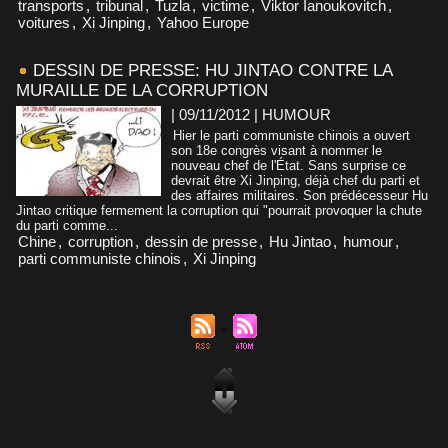
transports
,
tribunal
,
Tuzla
,
victime
,
Viktor Ianoukovitch
,
voitures
,
Xi Jinping
,
Yahoo Europe
DESSIN DE PRESSE: HU JINTAO CONTRE LA
MURAILLE DE LA CORRUPTION
| 09/11/2012
|
HUMOUR
Hier le parti communiste chinois a ouvert
son 18e congrès visant à nommer le
nouveau chef de l'État. Sans surprise ce
devrait être Xi Jinping, déjà chef du parti et
des affaires militaires. Son prédécesseur Hu
Jintao critique fermement la corruption qui "pourrait provoquer la chute
du parti comme...
Chine
,
corruption
,
dessin de presse
,
Hu Jintao
,
humour
,
parti communiste chinois
,
Xi Jinping