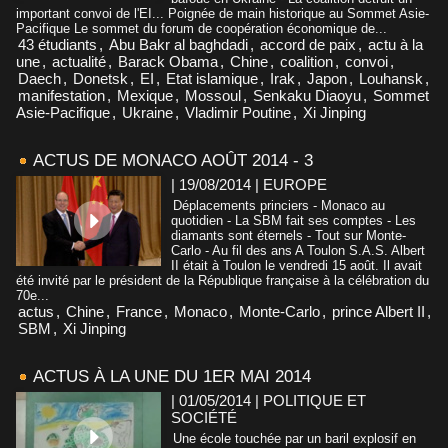
important convoi de l'EI... Poignée de main historique au Sommet Asie-
Pacifique Le sommet du forum de coopération économique de...
43 étudiants
,
Abu Bakr al baghdadi
,
accord de paix
,
actu à la
une
,
actualité
,
Barack Obama
,
Chine
,
coalition
,
convoi
,
Daech
,
Donetsk
,
EI
,
Etat islamique
,
Irak
,
Japon
,
Louhansk
,
manifestation
,
Mexique
,
Mossoul
,
Senkaku Diaoyu
,
Sommet
Asie-Pacifique
,
Ukraine
,
Vladimir Poutine
,
Xi Jinping
ACTUS DE MONACO AOÛT 2014 - 3
| 19/08/2014
|
EUROPE
Déplacements princiers - Monaco au
quotidien - La SBM fait ses comptes - Les
diamants sont éternels - Tout sur Monte-
Carlo - Au fil des ans A Toulon S.A.S. Albert
II était à Toulon le vendredi 15 août. Il avait
été invité par le président de la République française à la célébration du
70e...
actus
,
Chine
,
France
,
Monaco
,
Monte-Carlo
,
prince Albert II
,
SBM
,
Xi Jinping
ACTUS À LA UNE DU 1ER MAI 2014
| 01/05/2014
|
POLITIQUE ET
SOCIÉTÉ
Une école touchée par un baril explosif en