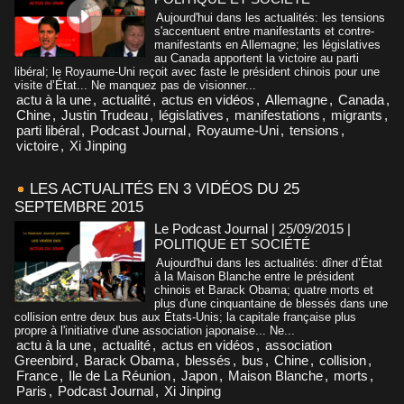
Aujourd'hui dans les actualités: les tensions
s'accentuent entre manifestants et contre-
manifestants en Allemagne; les législatives
au Canada apportent la victoire au parti
libéral; le Royaume-Uni reçoit avec faste le président chinois pour une
visite d’État... Ne manquez pas de visionner...
actu à la une
,
actualité
,
actus en vidéos
,
Allemagne
,
Canada
,
Chine
,
Justin Trudeau
,
législatives
,
manifestations
,
migrants
,
parti libéral
,
Podcast Journal
,
Royaume-Uni
,
tensions
,
victoire
,
Xi Jinping
LES ACTUALITÉS EN 3 VIDÉOS DU 25
SEPTEMBRE 2015
Le Podcast Journal | 25/09/2015
|
POLITIQUE ET SOCIÉTÉ
Aujourd'hui dans les actualités: dîner d’État
à la Maison Blanche entre le président
chinois et Barack Obama; quatre morts et
plus d'une cinquantaine de blessés dans une
collision entre deux bus aux États-Unis; la capitale française plus
propre à l'initiative d'une association japonaise... Ne...
actu à la une
,
actualité
,
actus en vidéos
,
association
Greenbird
,
Barack Obama
,
blessés
,
bus
,
Chine
,
collision
,
France
,
Ile de La Réunion
,
Japon
,
Maison Blanche
,
morts
,
Paris
,
Podcast Journal
,
Xi Jinping