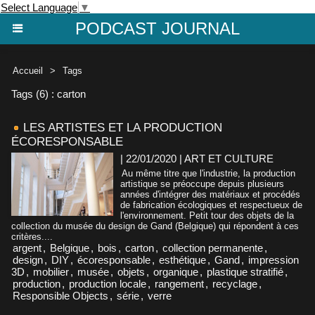
Select Language
▼
PODCAST JOURNAL
Accueil
>
Tags
Tags (6) : carton
LES ARTISTES ET LA PRODUCTION
ÉCORESPONSABLE
| 22/01/2020
|
ART ET CULTURE
Au même titre que l'industrie, la production
artistique se préoccupe depuis plusieurs
années d'intégrer des matériaux et procédés
de fabrication écologiques et respectueux de
l'environnement. Petit tour des objets de la
collection du musée du design de Gand (Belgique) qui répondent à ces
critères....
argent
,
Belgique
,
bois
,
carton
,
collection permanente
,
design
,
DIY
,
écoresponsable
,
esthétique
,
Gand
,
impression
3D
,
mobilier
,
musée
,
objets
,
organique
,
plastique stratifié
,
production
,
production locale
,
rangement
,
recyclage
,
Responsible Objects
,
série
,
verre