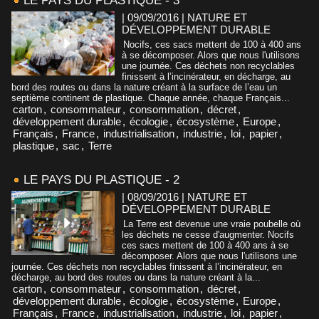
LE PAYS DU PLASTIQUE - 3
| 09/09/2016
|
NATURE ET
DÉVELOPPEMENT DURABLE
Nocifs, ces sacs mettent de 100 à 400 ans
à se décomposer. Alors que nous l'utilisons
une journée. Ces déchets non recyclables
finissent à l’incinérateur, en décharge, au
bord des routes ou dans la nature créant à la surface de l’eau un
septième continent de plastique. Chaque année, chaque Français...
carton
,
consommateur
,
consommation
,
décret
,
développement durable
,
écologie
,
écosystème
,
Europe
,
Français
,
France
,
industrialisation
,
industrie
,
loi
,
papier
,
plastique
,
sac
,
Terre
LE PAYS DU PLASTIQUE - 2
| 08/09/2016
|
NATURE ET
DÉVELOPPEMENT DURABLE
La Terre est devenue une vraie poubelle où
les déchets ne cesse d'augmenter. Nocifs
ces sacs mettent de 100 à 400 ans à se
décomposer. Alors que nous l'utilisons une
journée. Ces déchets non recyclables finissent à l’incinérateur, en
décharge, au bord des routes ou dans la nature créant à la...
carton
,
consommateur
,
consommation
,
décret
,
développement durable
,
écologie
,
écosystème
,
Europe
,
Français
,
France
,
industrialisation
,
industrie
,
loi
,
papier
,