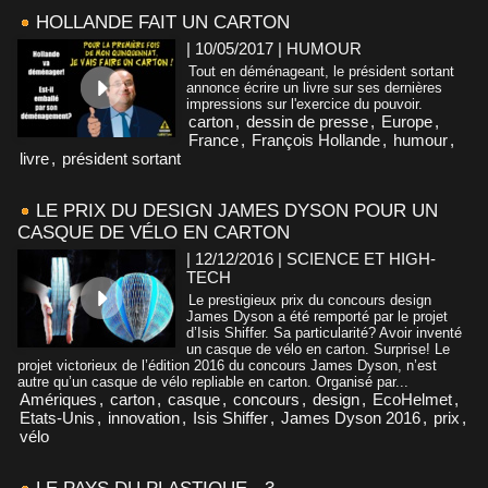
HOLLANDE FAIT UN CARTON
| 10/05/2017
|
HUMOUR
Tout en déménageant, le président sortant
annonce écrire un livre sur ses dernières
impressions sur l'exercice du pouvoir.
carton
,
dessin de presse
,
Europe
,
France
,
François Hollande
,
humour
,
livre
,
président sortant
LE PRIX DU DESIGN JAMES DYSON POUR UN
CASQUE DE VÉLO EN CARTON
| 12/12/2016
|
SCIENCE ET HIGH-
TECH
Le prestigieux prix du concours design
James Dyson a été remporté par le projet
d’Isis Shiffer. Sa particularité? Avoir inventé
un casque de vélo en carton. Surprise! Le
projet victorieux de l’édition 2016 du concours James Dyson, n’est
autre qu’un casque de vélo repliable en carton. Organisé par...
Amériques
,
carton
,
casque
,
concours
,
design
,
EcoHelmet
,
Etats-Unis
,
innovation
,
Isis Shiffer
,
James Dyson 2016
,
prix
,
vélo