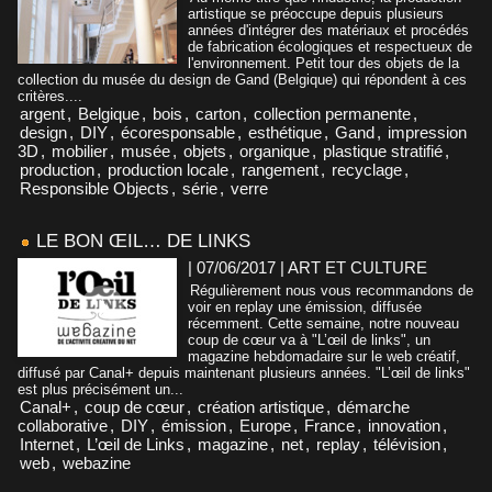
artistique se préoccupe depuis plusieurs
années d'intégrer des matériaux et procédés
de fabrication écologiques et respectueux de
l'environnement. Petit tour des objets de la
collection du musée du design de Gand (Belgique) qui répondent à ces
critères....
argent
,
Belgique
,
bois
,
carton
,
collection permanente
,
design
,
DIY
,
écoresponsable
,
esthétique
,
Gand
,
impression
3D
,
mobilier
,
musée
,
objets
,
organique
,
plastique stratifié
,
production
,
production locale
,
rangement
,
recyclage
,
Responsible Objects
,
série
,
verre
LE BON ŒIL… DE LINKS
| 07/06/2017
|
ART ET CULTURE
Régulièrement nous vous recommandons de
voir en replay une émission, diffusée
récemment. Cette semaine, notre nouveau
coup de cœur va à "L’œil de links", un
magazine hebdomadaire sur le web créatif,
diffusé par Canal+ depuis maintenant plusieurs années. "L’œil de links"
est plus précisément un...
Canal+
,
coup de cœur
,
création artistique
,
démarche
collaborative
,
DIY
,
émission
,
Europe
,
France
,
innovation
,
Internet
,
L’œil de Links
,
magazine
,
net
,
replay
,
télévision
,
web
,
webazine