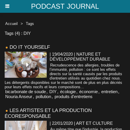
PODCAST JOURNAL
Accueil
>
Tags
Tags (4) : DIY
DO IT YOURSELF
| 19/04/2020
|
NATURE ET
DÉVELOPPEMENT DURABLE
Recrudescence des allergies, troubles de
l’immunité, pollution : ce sont les effets
directs sur la santé causés par les produits
d'entretien utilisés au quotidien chez nous.
Les détergents disponibles sur le marché sont de plus en plus décriés
pour leurs effets nocifs et leurs compositions...
bicarbonate de soude
,
DIY
,
écologie
,
économie
,
entretien
,
Nouria Anseur
,
pollution
,
produits d'entretiens
LES ARTISTES ET LA PRODUCTION
ÉCORESPONSABLE
| 22/01/2020
|
ART ET CULTURE
Au même titre que l'industrie, la production