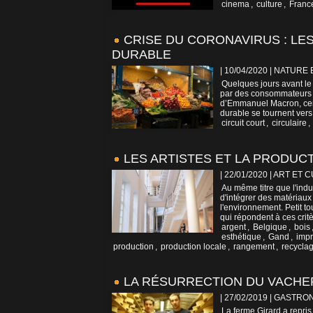
cinema
,
culture
,
Franc
CRISE DU CORONAVIRUS : LE
DURABLE
| 10/04/2020
|
NATURE 
Quelques jours avant le
par des consommateurs 
d’Emmanuel Macron, cert
durable se tournent vers
circuit court
,
circulaire
,
LES ARTISTES ET LA PRODU
| 22/01/2020
|
ART ET 
Au même titre que l'indu
d'intégrer des matériaux
l'environnement. Petit t
qui répondent à ces critèr
argent
,
Belgique
,
bois
esthétique
,
Gand
,
imp
production
,
production locale
,
rangement
,
recycla
LA RÉSURRECTION DU VACHE
| 27/02/2019
|
GASTRO
La ferme Girard a repri