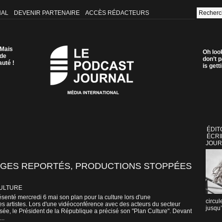
NAL
DEVENIR PARTENAIRE
ACCÈS RÉDACTEURS
 Mais
Oh loo
 de
don’t p
auté !
is get
ÉDIT
ÉCRI
JOUR
AGES REPORTÉS, PRODUCTIONS STOPPÉES
CULTURE
nté mercredi 6 mai son plan pour la culture lors d'une
circul
s artistes. Lors d'une vidéoconférence avec des acteurs du secteur
jusqu’
lysée, le Président de la République a précisé son "Plan Culture". Devant
..