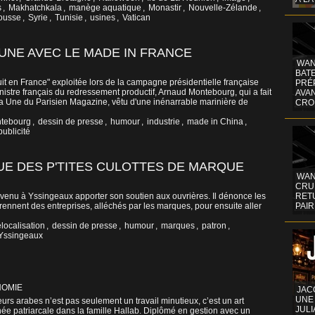
s
,
Makhatchkala
,
manège aquatique
,
Monastir
,
Nouvelle-Zélande
,
ousse
,
Syrie
,
Tunisie
,
usines
,
Vatican
AUNE AVEC LE MADE IN FRANCE
WAN
BATE
it en France" exploitée lors de la campagne présidentielle française
PRÉ
ministre français du redressement productif, Arnaud Montebourg, qui a fait
AVA
a Une du Parisien Magazine, vêtu d'une inénarrable marinière de
CRO
tebourg
,
dessin de presse
,
humour
,
industrie
,
made in China
,
publicité
UE DES P'TITES CULOTTES DE MARQUE
WAN
CRUI
enu à Yssingeaux apporter son soutien aux ouvrières. Il dénonce les
RETU
rennent des entreprises, alléchés par les marques, pour ensuite aller
PAIR
localisation
,
dessin de presse
,
humour
,
marques
,
patron
,
Yssingeaux
OMIE
JAC
UNE
urs arabes n’est pas seulement un travail minutieux, c’est un art
JULI
née patriarcale dans la famille Hallab. Diplômé en gestion avec un