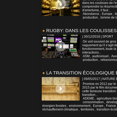
dans les coulisses de l
comprendre la résurrecti
d'amertume, il faut...
Abondance
,
Europe
,
f
production
,
tomme de l
RUGBY: DANS LES COULISSES
| 30/12/2018
|
SPORT
On voit souvent de gros
vaguement qu’il s’agit de
fonctionnement, toute la l
interactions...
ASM
,
audiovisuel
,
Auv
production
,
retransmiss
LA TRANSITION ÉCOLOGIQUE 
| 09/05/2017
|
NATURE 
Promise en 2012 par le 
2015 par le film documen
cette fameuse transition
transition...
ADEME
,
agriculture bio
consommation
,
dévelo
énergies fossiles
,
environnement
,
Europe
,
France
réchauffement climatique
,
territoires
,
transition éco