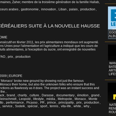
maines, Zaher, membre de la troisième génération de la famille Hallab,
ceurs arabes
,
gastronomie
,
innovation
,
Liban
,
palais
,
production
,
ÉRÉALIERS SUITE À LA NOUVELLE HAUSSE
EGO
ALB
OMIE
nsécutif en février 2011, les prix alimentaires mondiaux ont augmenté.
ns Unies pour l'alimentation et l'agriculture a indiqué que les cours de
uits alimentaires, à l'exception du sucre, ont enregistré de nouvelles
FAO
,
prix
,
production
WAN
BATE
ART
LIFE
/2009
|
EUROPE
f Monaco’ broke new ground by showing not just the famous
Monaco their home, but also the unknown folks who ensure that this
nctions as flawlessly as it does. The project was an instant success and
the...
ack
,
brand
,
charity
,
culture
,
Darasse
,
documentary
,
émotion
,
grand
,
leinschmidt
,
Leopold
,
lifestyle
,
média
,
Metropole
,
Monaco
,
Monte
tto
,
performance
,
Picasso
,
PR
,
prince
,
principality
,
prix
,
production
,
NAT
,
service
,
Sodeik
,
spécial
,
sport
,
tennis
,
vita-life
,
white
,
why
,
REN
ROU