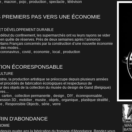
e
,
macron
,
pojo
,
production
,
spectacle
,
télévison
S PREMIERS PAS VERS UNE ÉCONOMIE
ET DÉVELOPPEMENT DURABLE
 début du confinement, les supermarchés ont vu leurs rayons se vider
en quête de réserves. Près de deux semaines après l’annonce
ains Français concernés par la construction d’une nouvelle économie
 des modes...
coronavirus
,
covid
,
economie
,
local
,
production
CTION ÉCORESPONSABLE
CULTURE
strie, la production artistique se préoccupe depuis plusieurs années
 et procédés de fabrication écologiques et respectueux de
our des objets de la collection du musée du design de Gand (Belgique)
es....
,
carton
,
collection permanente
,
design
,
DIY
,
écoresponsable
,
ression 3D
,
mobilier
,
musée
,
objets
,
organique
,
plastique stratifié
,
ge
,
Responsible Objects
,
série
,
verre
RIN D'ABONDANCE
NOMIE
WAN
BATE
s depuis quatre ans la fabrication du fromage d'Abondance. Rendez-vous