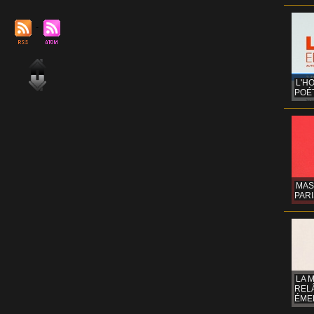
L'H
POÉT
MAS
PARI
LA 
REL
ÉMER