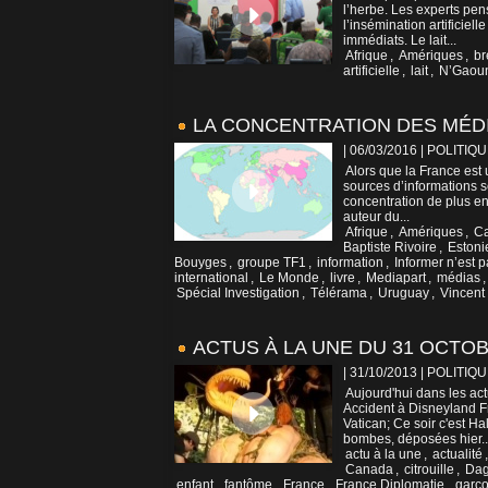
l’herbe. Les experts pe
l’insémination artificiell
immédiats. Le lait...
Afrique
,
Amériques
,
br
artificielle
,
lait
,
N’Gaou
LA CONCENTRATION DES MÉDI
| 06/03/2016
|
POLITIQU
Alors que la France est 
sources d’informations se
concentration de plus en
auteur du...
Afrique
,
Amériques
,
Ca
Baptiste Rivoire
,
Estoni
Bouyges
,
groupe TF1
,
information
,
Informer n’est p
international
,
Le Monde
,
livre
,
Mediapart
,
médias
Spécial Investigation
,
Télérama
,
Uruguay
,
Vincent
ACTUS À LA UNE DU 31 OCTOB
| 31/10/2013
|
POLITIQU
Aujourd'hui dans les ac
Accident à Disneyland F
Vatican; Ce soir c'est H
bombes, déposées hier..
actu à la une
,
actualité
Canada
,
citrouille
,
Dag
enfant
,
fantôme
,
France
,
France Diplomatie
,
garç