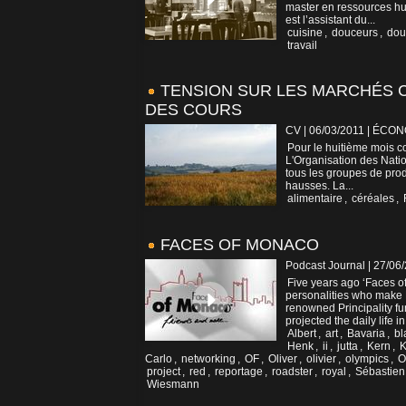
master en ressources hu
est l’assistant du...
cuisine
,
douceurs
,
dou
travail
TENSION SUR LES MARCHÉS C
DES COURS
CV | 06/03/2011
|
ÉCON
Pour le huitième mois co
L'Organisation des Natio
tous les groupes de prod
hausses. La...
alimentaire
,
céréales
,
FACES OF MONACO
Podcast Journal | 27/06
Five years ago ‘Faces o
personalities who make 
renowned Principality fu
projected the daily life in 
Albert
,
art
,
Bavaria
,
bl
Henk
,
ii
,
jutta
,
Kern
,
K
Carlo
,
networking
,
OF
,
Oliver
,
olivier
,
olympics
,
O
project
,
red
,
reportage
,
roadster
,
royal
,
Sébastien
Wiesmann