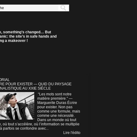
k, something’s changed… But
anic: the site’s in safe hands and
ting a makeover !
ORIAL
RE POUR EXISTER — QUID DU PAYSAGE
NALISTIQUE AU XXIE SIÈCLE
“Les mots sont notre
matière première.” —
Marguerite Duras Écrire
pour exister. Non pas
comme une formule, mais
comme une nécessité.
Dans un monde où tout
e, où tout s’accélère, où l’information se multiplie
à parfois se confondre avec...
Lire l'édito