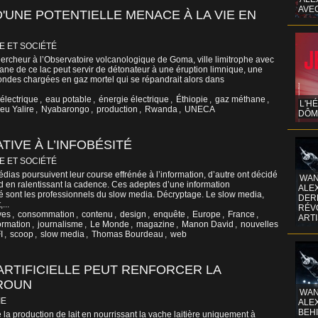
AVE
UNE POTENTIELLE MENACE À LA VIE EN
E ET SOCIÉTÉ
hercheur à l’Observatoire volcanologique de Goma, ville limitrophe avec
ne de ce lac peut servir de détonateur à une éruption limnique, une
ndes chargées en gaz mortel qui se répandrait alors dans
électrique
,
eau potable
,
énergie électrique
,
Éthiopie
,
gaz méthane
,
L'H
eu Yalire
,
Nyabarongo
,
production
,
Rwanda
,
UNECA
DÔM
TIVE À L’INFOBÉSITÉ
E ET SOCIÉTÉ
ias poursuivent leur course effrénée à l’information, d’autre ont décidé
WAN
d en ralentissant la cadence. Ces adeptes d’une information
ALE
é sont les professionnels du slow media. Décryptage. Le slow media,
DERR
...
RÉV
ves
,
consommation
,
contenu
,
design
,
enquête
,
Europe
,
France
,
ART
ormation
,
journalisme
,
Le Monde
,
magazine
,
Manon David
,
nouvelles
I
,
scoop
,
slow media
,
Thomas Bourdeau
,
web
N ARTIFICIELLE PEUT RENFORCER LA
EROUN
WAN
IE
ALE
BEHI
 la production de lait en nourrissant la vache laitière uniquement à