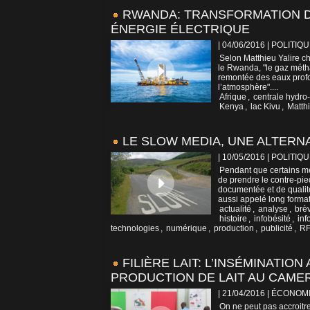
RWANDA: TRANSFORMATION D'
ÉNERGIE ÉLECTRIQUE
| 04/06/2016
|
POLITIQU
Selon Matthieu Yalire c
le Rwanda, "le gaz métha
remontée des eaux profo
l’atmosphère"....
Afrique
,
centrale hydro-
Kenya
,
lac Kivu
,
Matthi
LE SLOW MEDIA, UNE ALTERNA
| 10/05/2016
|
POLITIQU
Pendant que certains méd
de prendre le contre-pie
documentée et de qualit
aussi appelé long format,
actualité
,
analyse
,
brè
histoire
,
infobésité
,
inf
technologies
,
numérique
,
production
,
publicité
,
RF
FILIÈRE LAIT: L’INSÉMINATIO
PRODUCTION DE LAIT AU CAM
| 21/04/2016
|
ÉCONOM
On ne peut pas accroitre