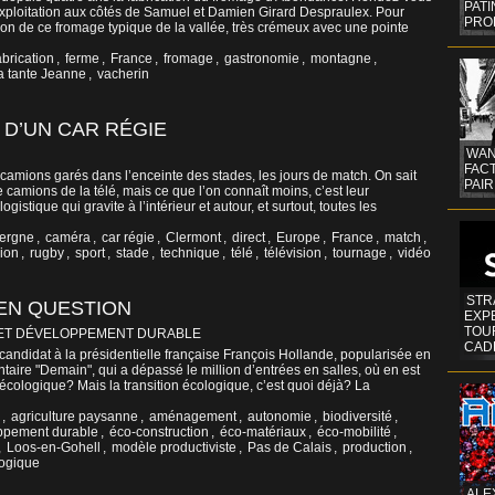
PAT
'exploitation aux côtés de Samuel et Damien Girard Despraulex. Pour
PRO
on de ce fromage typique de la vallée, très crémeux avec une pointe
abrication
,
ferme
,
France
,
fromage
,
gastronomie
,
montagne
,
a tante Jeanne
,
vacherin
 D’UN CAR RÉGIE
WAN
FAC
 camions garés dans l’enceinte des stades, les jours de match. On sait
PAIR
 camions de la télé, mais ce que l’on connaît moins, c’est leur
ogistique qui gravite à l’intérieur et autour, et surtout, toutes les
ergne
,
caméra
,
car régie
,
Clermont
,
direct
,
Europe
,
France
,
match
,
ion
,
rugby
,
sport
,
stade
,
technique
,
télé
,
télévision
,
tournage
,
vidéo
STR
EN QUESTION
EXP
TOUR
ET DÉVELOPPEMENT DURABLE
CAD
candidat à la présidentielle française François Hollande, popularisée en
taire "Demain", qui a dépassé le million d’entrées en salles, où en est
 écologique? Mais la transition écologique, c’est quoi déjà? La
,
agriculture paysanne
,
aménagement
,
autonomie
,
biodiversité
,
ppement durable
,
éco-construction
,
éco-matériaux
,
éco-mobilité
,
,
Loos-en-Gohell
,
modèle productiviste
,
Pas de Calais
,
production
,
logique
ALE