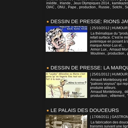
inédite
,
Irlande
,
Jeux Olympiques 2014
,
kamikaze
OIAC
,
ONU
,
Pape
,
production
,
Russie
,
Sotchi
,
S
DESSIN DE PRESSE: RIONS J
| 25/10/2012
|
HUMOUR
La thématique du "produ
refait surface. C'est le 
polémique en posant à l
marque Amor-Lux et...
Armor Lux
,
Arnaud Mon
Moulinex
,
production
,
DESSIN DE PRESSE: LA MARQ
| 25/01/2012
|
HUMOUR
Arnaud Montebourg est v
"patrons voyous" qui rep
produire ailleurs.
Arnaud Montebourg
,
dé
production
,
vêtement
,
LE PALAIS DES DOUCEURS
| 17/08/2011
|
GASTRON
La fabrication des douce
transmis suivant une lig