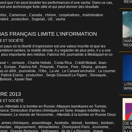
REV
nsent que l’on peut doubler les performances d’une vache. Dans ce cas,
e est une technologie forte utile et qui peut donner des résultats
ebis
,
Cameroun
,
Canada
,
chèvre
,
coopératives
,
insémination
ndéré
,
production
,
Sogelait
,
UE
,
vache
AS FRANÇAIS LIMITE L’INFORMATION
E ET SOCIÉTÉ
NAÂ
REG
un pays où la liberté d’expression est une valeur inscrite et que les
mblent variées, la réalité dénote. A y regarder de plus près, il y a une
 plus importante des médias. Fabrice Arfi, journaliste à Mediapart et co-
nal +
,
censure
,
Charlie Hebdo
,
Costa Rica
,
Crédit Mutuel. Jean-
e
,
Europe
,
Fabrice Arfi
,
Finlande
,
France
,
Free
,
Ghana
,
groupe
as un délit
,
journaliste
,
l'Obs
,
La vie
,
Le Canard enchaîné
,
Le courrier
,
Patrick Eveno
,
production
,
Serge Dassault Le Figaro
,
Slovaquie
,
 Bolloré
,
Xavier Niel
LITI
WAN
RE 2013
E ET SOCIÉTÉ
tus: Attentats à la bombe en Russie; Attaques kamikazes en Tunisie;
rance; Diminution d'armes chimiques en Syrie; Images inédites du
alloween; Le monde de l'économie... Attentats à la bombe en Russie Deux
.
,
armes chimiques
,
assemblage
,
Australie
,
blessé
,
bombes
,
bonbon
,
DE 
hestan
,
déguisement
,
démantelées
,
Disneyland Paris
,
économie
,
SPE
onnet
,
Grande-Bretagne
,
Halloween
,
Ile de La Réunion
,
image
,
À LA