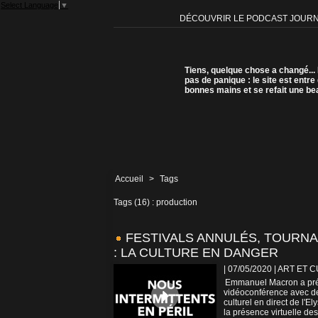
Select Language
▼
DÉCOUVRIR LE PODCAST JOUR
Tiens, quelque chose a changé...
pas de panique : le site est entre
bonnes mains et se refait une be
Accueil
>
Tags
Tags (16) : production
FESTIVALS ANNULÉS, TOURN
: LA CULTURE EN DANGER
| 07/05/2020
|
ART ET 
Emmanuel Macron a prése
vidéoconférence avec de
culturel en direct de l'E
la présence virtuelle des.