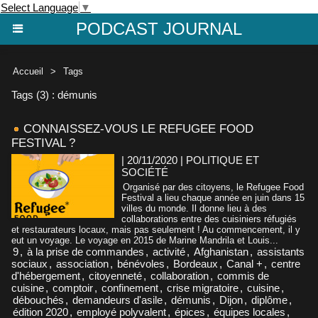
Select Language
▼
PODCAST JOURNAL
Accueil
>
Tags
Tags (3) : démunis
CONNAISSEZ-VOUS LE REFUGEE FOOD
FESTIVAL ?
| 20/11/2020
|
POLITIQUE ET
SOCIÉTÉ
Organisé par des citoyens, le Refugee Food
Festival a lieu chaque année en juin dans 15
villes du monde. Il donne lieu à des
collaborations entre des cuisiniers réfugiés
et restaurateurs locaux, mais pas seulement ! Au commencement, il y
eut un voyage. Le voyage en 2015 de Marine Mandrila et Louis...
9
,
à la prise de commandes
,
activité
,
Afghanistan
,
assistants
sociaux
,
association
,
bénévoles
,
Bordeaux
,
Canal +
,
centre
d'hébergement
,
citoyenneté
,
collaboration
,
commis de
cuisine
,
comptoir
,
confinement
,
crise migratoire
,
cuisine
,
débouchés
,
demandeurs d'asile
,
démunis
,
Dijon
,
diplôme
,
édition 2020
,
employé polyvalent
,
épices
,
équipes locales
,