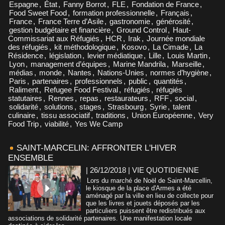
Espagne
,
État
,
Fanny Borrot
,
FLE
,
Fondation de France
,
Food Sweet Food
,
formation professionnelle
,
Français
,
France
,
France Terre d’Asile
,
gastronomie
,
générosité
,
gestion budgétaire et financière
,
Ground Control
,
Haut-
Commissariat aux Réfugiés
,
HCR
,
Irak
,
Journée mondiale
des réfugiés
,
kit méthodologique
,
Kosovo
,
La Cimade
,
La
Résidence
,
législation
,
levier médiatique
,
Lille
,
Louis Martin
,
Lyon
,
management d’équipes
,
Marine Mandrila
,
Marseille
,
médias
,
monde
,
Nantes
,
Nations-Unies
,
normes d’hygiène
,
Paris
,
partenaires
,
professionnels
,
public
,
quantités
,
Raliment
,
Refugee Food Festival
,
réfugiés
,
réfugiés
statutaires
,
Rennes
,
repas
,
restaurateurs
,
RFF
,
social
,
solidarité
,
solutions
,
stages
,
Strasbourg
,
Syrie
,
talent
culinaire
,
tissu associatif
,
traditions
,
Union Européenne
,
Very
Food Trip
,
viabilité
,
Yes We Camp
SAINT-MARCELIN: AFFRONTER L'HIVER
ENSEMBLE
| 26/12/2018
|
VIE QUOTIDIENNE
Lors du marché de Noël de Saint-Marcellin,
le kiosque de la place d'Armes a été
aménagé par la ville en lieu de collecte pour
que les livres et jouets déposés par les
particuliers puissent être redistribués aux
associations de solidarité partenaires. Une manifestation locale