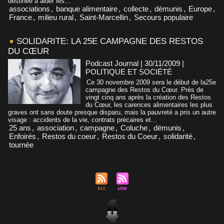
destinée à aider les...
associations
,
banque alimentaire
,
collecte
,
démunis
,
Europe
,
France
,
milieu rural
,
Saint-Marcellin
,
Secours populaire
SOLIDARITE: LA 25E CAMPAGNE DES RESTOS
DU CŒUR
Podcast Journal | 30/11/2009
|
POLITIQUE ET SOCIÉTÉ
Ce 30 novembre 2009 sera le début de la25e
campagne des Restos du Cœur. Près de
vingt cinq ans après la création des Restos
du Cœur, les carences alimentaires les plus
graves ont sans doute presque disparu, mais la pauvreté a pris un autre
visage : accidents de la vie, contrats précaires et...
25 ans
,
association
,
campagne
,
Coluche
,
démunis
,
Enfoirés
,
Restos du coeur
,
Restos du Coeur
,
solidarité
,
tournée