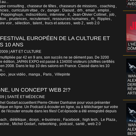
 au...
AVE
ype consulting
,
chasseur de têtes
,
chasseurs de missions
,
coaching
,
ncies
,
curriculum vitae
,
cv
,
danger
,
Daoust
,
drh
,
email
,
emploi
,
 Poppinghuys
,
indiscrétions
,
interview
,
it
,
Jean-Olivier Collinet
,
job
,
tion
,
prudences
,
recrutement
,
ressources humaines
,
rh
,
Ripples
,
aire voir
,
sélection
,
talent
,
trucs et astuces
,
web 2
,
web 2.0
 FESTIVAL EUROPÉEN DE LA CULTURE ET
S 10 ANS
L'H
DÔM
/2009
|
ART ET CULTURE
multipliée par 42 en 9 ans, son succès ne se dément pas. De 3200
re édition, JAPAN EXPO est passé à 134000 visiteurs (chiffres certifiés
s en 2008. Dans le top 10 des salons en France. Classé dans les 10
n...
xpo
,
jeux vidéo
,
manga
,
Paris
,
Villepinte
WAN
ALE
DERR
GNE, UN CONCEPT WEB 2!?
RÉV
ART
009
|
SANTÉ ET MÉDECINE
hel Godart accueillent Pierre-Olivier Danhaive pour vous présenter
tique en ligne. Un Podcast à écouter en ligne, ou à télécharger sur votre
de l'écouter ensuite dans les files! Cet épisode a été enregistré depuis
oach
,
diététique
,
doxys
,
e-business
,
Facebook
,
high tech
,
Le Plaza
,
ecine
,
Michel Godart
,
networking
,
podcast
,
santé
,
web 2.0
WAN
ALE
BEHI