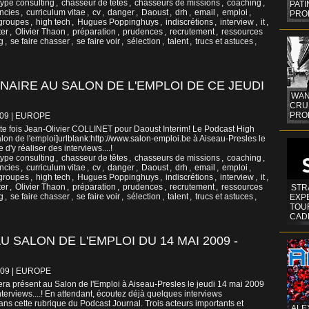
ype consulting
,
chasseur de têtes
,
chasseurs de missions
,
coaching
,
PAT
ncies
,
curriculum vitae
,
cv
,
danger
,
Daoust
,
drh
,
email
,
emploi
,
PRO
groupes
,
high tech
,
Hugues Poppinghuys
,
indiscrétions
,
interview
,
it
,
er
,
Olivier Thaon
,
préparation
,
prudences
,
recrutement
,
ressources
g
,
se faire chasser
,
se faire voir
,
sélection
,
talent
,
trucs et astuces
,
AIRE AU SALON DE L'EMPLOI DE CE JEUDI
WAN
CRUI
PROF
009
|
EUROPE
e fois Jean-Olivier COLLINET pour Daoust Interim! Le Podcast High
lon de l'emploi]urlblank:http://www.salon-emploi.be à Aiseau-Presles le
d'y réaliser des interviews....!
ype consulting
,
chasseur de têtes
,
chasseurs de missions
,
coaching
,
ncies
,
curriculum vitae
,
cv
,
danger
,
Daoust
,
drh
,
email
,
emploi
,
groupes
,
high tech
,
Hugues Poppinghuys
,
indiscrétions
,
interview
,
it
,
er
,
Olivier Thaon
,
préparation
,
prudences
,
recrutement
,
ressources
STR
g
,
se faire chasser
,
se faire voir
,
sélection
,
talent
,
trucs et astuces
,
EXP
TOUR
CAD
 SALON DE L'EMPLOI DU 14 MAI 2009 -
009
|
EUROPE
ra présent au Salon de l'Emploi à Aiseau-Presles le jeudi 14 mai 2009
nterviews....! En attendant, écoutez déjà quelques interviews
ans cette rubrique du Podcast Journal. Trois acteurs importants et
ALE