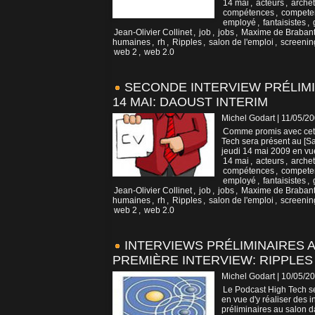
14 mai
,
acteurs
,
archet
compétences
,
compete
employé
,
fantaisistes
,
Jean-Olivier Collinet
,
job
,
jobs
,
Maxime de Brabant
humaines
,
rh
,
Ripples
,
salon de l'emploi
,
screenin
web 2
,
web 2.0
SECONDE INTERVIEW PRÉLIMIN
14 MAI: DAOUST INTERIM
Michel Godart | 11/05/2
Comme promis avec cett
Tech sera présent au [Sa
jeudi 14 mai 2009 en vue 
14 mai
,
acteurs
,
archet
compétences
,
compete
employé
,
fantaisistes
,
Jean-Olivier Collinet
,
job
,
jobs
,
Maxime de Brabant
humaines
,
rh
,
Ripples
,
salon de l'emploi
,
screenin
web 2
,
web 2.0
INTERVIEWS PRÉLIMINAIRES AU
PREMIÈRE INTERVIEW: RIPPLES
Michel Godart | 10/05/2
Le Podcast High Tech se
en vue d'y réaliser des i
préliminaires au salon d