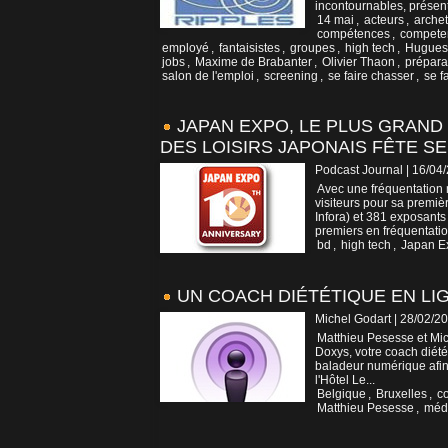
incontournables, présent
14 mai
,
acteurs
,
archet
compétences
,
compete
employé
,
fantaisistes
,
groupes
,
high tech
,
Hugues
jobs
,
Maxime de Brabanter
,
Olivier Thaon
,
prépara
salon de l'emploi
,
screening
,
se faire chasser
,
se f
JAPAN EXPO, LE PLUS GRAND
DES LOISIRS JAPONAIS FÊTE SE
Podcast Journal | 16/04
Avec une fréquentation 
visiteurs pour sa premiè
Infora) et 381 exposant
premiers en fréquentatio
bd
,
high tech
,
Japan E
UN COACH DIÉTÉTIQUE EN LI
Michel Godart | 28/02/2
Matthieu Pesesse et Mic
Doxys, votre coach diété
baladeur numérique afin 
l'Hôtel Le...
Belgique
,
Bruxelles
,
c
Matthieu Pesesse
,
méd