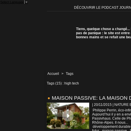
Select Language
▼
DÉCOUVRIR LE PODCAST JOUR
Tiens, quelque chose a changé...
pas de panique : le site est entre
bonnes mains et se refait une be
Accueil
>
Tags
Tags (15) : high tech
MAISON PASSIVE: LA MAISON
| 20/11/2015
|
NATURE 
Philippe Perrin, éco-inf
Aujourd’hui il y en a en
Passivhaus. Celle de Phil
Rhône-Alpes. Il nous...
développement durable
futur
,
maison passive
,