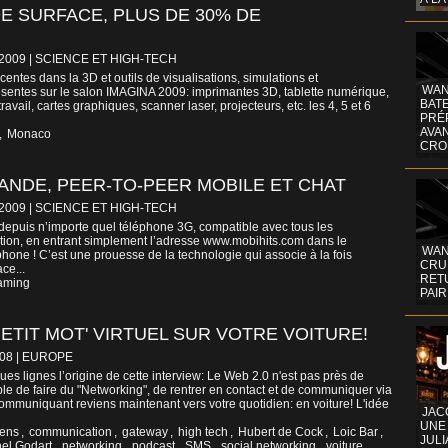
 DE SURFACE, PLUS DE 30% DE
/2009
|
SCIENCE ET HIGH-TECH
centes dans la 3D et outils de visualisations, simulations et
WAN
ésentes sur le salon IMAGINA 2009: imprimantes 3D, tablette numérique,
BATE
ravail, cartes graphiques, scanner laser, projecteurs, etc. les 4, 5 et 6
PRÉ
AVA
,
Monaco
CRO
ANDE, PEER-TO-PEER MOBILE ET CHAT
/2009
|
SCIENCE ET HIGH-TECH
 depuis n’importe quel téléphone 3G, compatible avec tous les
ation, en entrant simplement l’adresse www.mobihits.com dans le
WAN
phone ! C’est une prouesse de la technologie qui associe à la fois
CRUI
ce...
RETU
aming
PAIR
ETIT MOT' VIRTUEL SUR VOTRE VOITURE!
008
|
EUROPE
es lignes l’origine de cette interview: Le Web 2.0 n'est pas près de
ssible de faire du "Networking", de rentrer en contact et de communiquer via
communiquant reviens maintenant vers votre quotidien: en voiture! L'idée
JAC
UNE
sens
,
communication
,
gateway
,
high tech
,
Hubert de Cock
,
Loic Bar
,
JULI
el Godart
,
networking
,
podcast
,
SMS
,
social networking
,
voiture
,