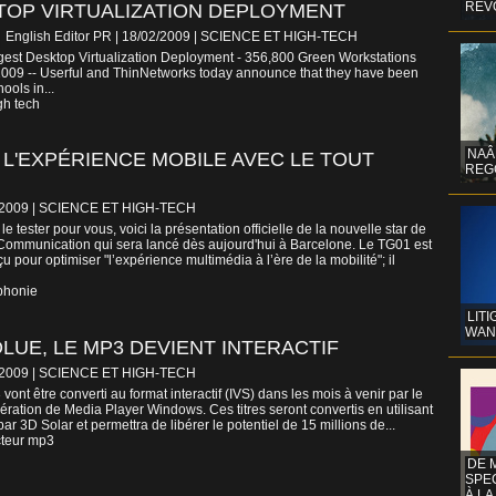
REV
TOP VIRTUALIZATION DEPLOYMENT
English Editor PR | 18/02/2009
|
SCIENCE ET HIGH-TECH
est Desktop Virtualization Deployment - 356,800 Green Workstations
, 2009 -- Userful and ThinNetworks today announce that they have been
ools in...
gh tech
NAÂ
L'EXPÉRIENCE MOBILE AVEC LE TOUT
REG
/2009
|
SCIENCE ET HIGH-TECH
e tester pour vous, voici la présentation officielle de la nouvelle star de
 Communication qui sera lancé dès aujourd'hui à Barcelone. Le TG01 est
u pour optimiser "l’expérience multimédia à l’ère de la mobilité"; il
phonie
LITI
WAN
OLUE, LE MP3 DEVIENT INTERACTIF
/2009
|
SCIENCE ET HIGH-TECH
 vont être converti au format interactif (IVS) dans les mois à venir par le
ération de Media Player Windows. Ces titres seront convertis en utilisant
par 3D Solar et permettra de libérer le potentiel de 15 millions de...
cteur mp3
DE 
SPE
À LA