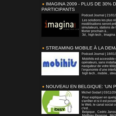
IMAGINA 2009 - PLUS DE 30%
PARTICIPANTS
Podcast Journal | 21/01
Les solutions les plus ré
modélisations seront pr
simulateurs, stations de t
février prochain à...
3d
,
high tech
,
Imagina
STREAMING MOBILE À LA DEM
Podcast Journal | 18/01
Mobihits est accessible
opérateurs, sans install
navigateur de votre télé
l’ergonomie d’une interfa
high tech
,
mobile
,
stre
NOUVEAU EN BELGIQUE: 'UN P
Michel Godart | 03/11/2
Pour expliquer en quelqu
s'arrêter et si il est po
le Web, le canal social 
c'est...
Belgique
,
Cedric Jans
Matthieu Pesesse
,
Mich