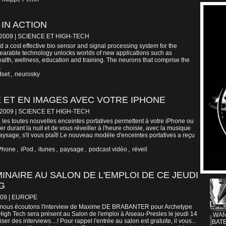
IN ACTION
/2009
|
SCIENCE ET HIGH-TECH
a cost effective bio sensor and signal processing system for the
arable technology unlocks worlds of new applications such as
alth, wellness, education and training. The neurons that comprise the
.
dset
,
neurosky
 ET EN IMAGES AVEC VOTRE IPHONE
/2009
|
SCIENCE ET HIGH-TECH
, les toutes nouvelles enceintes portatives permettent à votre iPhone ou
r durant la nuit et de vous réveiller à l'heure choisie, avec la musique
paysage, s'il vous plaît! Le nouveau modèle d'enceintes portatives a reçu
Phone
,
iPod
,
itunes
,
paysage
,
podcast vidéo
,
réveil
INAIRE AU SALON DE L'EMPLOI DE CE JEUDI
G
009
|
EUROPE
ois nous écoutons l'interview de Maxime DE BRABANTER pour Archetype
igh Tech sera présent au Salon de l'emploi à Aiseau-Presles le jeudi 14
WAN
er des interviews....! Pour rappel l'entrée au salon est gratuite, il vous...
BATE