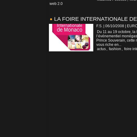
web 2.0
LA FOIRE INTERNATIONALE DE
F.S. | 06/10/2008
|
EUR
Du 11 au 19 octobre, la
l’événementiel monégasq
Prince Souverain, cette m
vous riche en...
actus
,
fashion
,
foire in