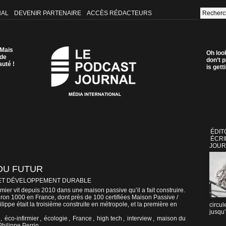
NAL
DEVENIR PARTENAIRE
ACCÈS RÉDACTEURS
 Mais
Oh loo
 de
don’t p
auté !
is get
ÉDIT
ÉCRI
JOUR
 DU FUTUR
ET DÉVELOPPEMENT DURABLE
irmier vit depuis 2010 dans une maison passive qu’il a fait construire.
viron 1000 en France, dont près de 100 certifiées Maison Passive /
ippe était la troisième construite en métropole, et la première en
circul
jusqu’
,
éco-infirmier
,
écologie
,
France
,
high tech
,
interview
,
maison du
Philippe Perrin