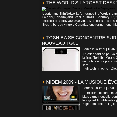
THE WORLD'S LARGEST DESK
Userful and ThinNetworks Announce the World's Larg
Calgary, Canada, and Brasilia, Brazil - February 17
selected to supply 356,800 virtualized desktops to sch
Brésil
,
bureau virtuel
,
Canada
,
environnement
,
hi
TOSHIBA SE CONCENTRE SUR 
NOUVEAU TG01
Podcast Journal | 16/02
En attendant de pouvoir l
la firme Toshiba Mobile
un mobile extra plat conç
sera...
high tech
,
mobile
,
télé
MIDEM 2009 - LA MUSIQUE ÉV
Podcast Journal | 22/01
10 millions de titres mp3
biais d'une nouvelle gén
le logiciel TronMe édité 
high tech
,
interactif
,
le