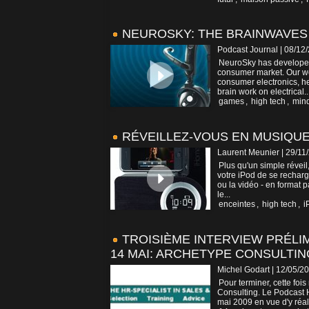
NEUROSKY: THE BRAINWAVES 
Podcast Journal | 08/12
NeuroSky has developed 
consumer market. Our we
consumer electronics, he
brain work on electrical..
games
,
high tech
,
min
RÉVEILLEZ-VOUS EN MUSIQUE
Laurent Meunier | 29/11
Plus qu'un simple réveil
votre iPod de se recharge
ou la vidéo - en format 
le...
enceintes
,
high tech
,
i
TROISIÈME INTERVIEW PRÉLIM
14 MAI: ARCHETYPE CONSULTIN
Michel Godart | 12/05/2
Pour terminer, cette f
Consulting. Le Podcast H
mai 2009 en vue d'y réalis