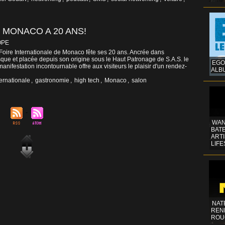
 MONACO A 20 ANS!
OPE
 Foire Internationale de Monaco fête ses 20 ans. Ancrée dans
ue et placée depuis son origine sous le Haut Patronage de S.A.S. le
EGO
anifestation incontournable offre aux visiteurs le plaisir d'un rendez-
ALB
ternationale
,
gastronomie
,
high tech
,
Monaco
,
salon
WAN
BATE
ART
LIFE
NAT
REN
ROU