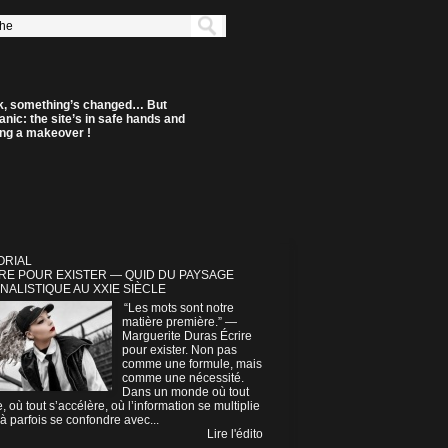
k, something’s changed… But
anic: the site’s in safe hands and
ting a makeover !
ORIAL
RE POUR EXISTER — QUID DU PAYSAGE
NALISTIQUE AU XXIE SIÈCLE
“Les mots sont notre
matière première.” —
Marguerite Duras Écrire
pour exister. Non pas
comme une formule, mais
comme une nécessité.
Dans un monde où tout
e, où tout s’accélère, où l’information se multiplie
à parfois se confondre avec...
Lire l'édito