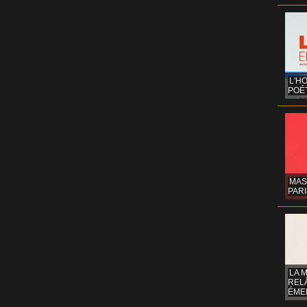
L'H
POÉT
MAS
PARI
LA 
REL
ÉMER