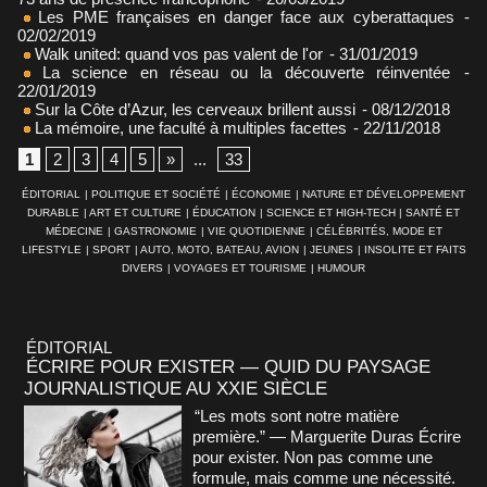
Les PME françaises en danger face aux cyberattaques
-
02/02/2019
Walk united: quand vos pas valent de l'or
- 31/01/2019
La science en réseau ou la découverte réinventée
-
22/01/2019
Sur la Côte d’Azur, les cerveaux brillent aussi
- 08/12/2018
La mémoire, une faculté à multiples facettes
- 22/11/2018
1
2
3
4
5
»
...
33
ÉDITORIAL
|
POLITIQUE ET SOCIÉTÉ
|
ÉCONOMIE
|
NATURE ET DÉVELOPPEMENT
DURABLE
|
ART ET CULTURE
|
ÉDUCATION
|
SCIENCE ET HIGH-TECH
|
SANTÉ ET
MÉDECINE
|
GASTRONOMIE
|
VIE QUOTIDIENNE
|
CÉLÉBRITÉS, MODE ET
LIFESTYLE
|
SPORT
|
AUTO, MOTO, BATEAU, AVION
|
JEUNES
|
INSOLITE ET FAITS
DIVERS
|
VOYAGES ET TOURISME
|
HUMOUR
ÉDITORIAL
ÉCRIRE POUR EXISTER — QUID DU PAYSAGE
JOURNALISTIQUE AU XXIE SIÈCLE
“Les mots sont notre matière
première.” — Marguerite Duras Écrire
pour exister. Non pas comme une
formule, mais comme une nécessité.