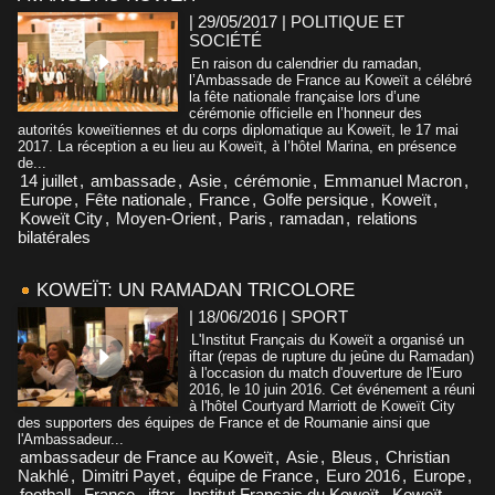
| 29/05/2017
|
POLITIQUE ET
SOCIÉTÉ
En raison du calendrier du ramadan,
l’Ambassade de France au Koweït a célébré
la fête nationale française lors d’une
cérémonie officielle en l’honneur des
autorités koweïtiennes et du corps diplomatique au Koweït, le 17 mai
2017. La réception a eu lieu au Koweït, à l’hôtel Marina, en présence
de...
14 juillet
,
ambassade
,
Asie
,
cérémonie
,
Emmanuel Macron
,
Europe
,
Fête nationale
,
France
,
Golfe persique
,
Koweït
,
Koweït City
,
Moyen-Orient
,
Paris
,
ramadan
,
relations
bilatérales
KOWEÏT: UN RAMADAN TRICOLORE
| 18/06/2016
|
SPORT
L'Institut Français du Koweït a organisé un
iftar (repas de rupture du jeûne du Ramadan)
à l'occasion du match d'ouverture de l'Euro
2016, le 10 juin 2016. Cet événement a réuni
à l'hôtel Courtyard Marriott de Koweït City
des supporters des équipes de France et de Roumanie ainsi que
l'Ambassadeur...
ambassadeur de France au Koweït
,
Asie
,
Bleus
,
Christian
Nakhlé
,
Dimitri Payet
,
équipe de France
,
Euro 2016
,
Europe
,
football
,
France
,
iftar
,
Institut Français du Koweït
,
Koweït
,