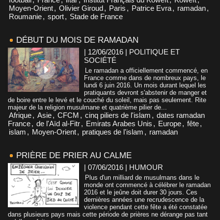
Moyen-Orient
,
Olivier Giroud
,
Paris
,
Patrice Evra
,
ramadan
,
Roumanie
,
sport
,
Stade de France
DÉBUT DU MOIS DE RAMADAN
| 12/06/2016
|
POLITIQUE ET
SOCIÉTÉ
Le ramadan a officiellement commencé, en
France comme dans de nombreux pays, le
lundi 6 juin 2016. Un mois durant lequel les
pratiquants devront s'abstenir de manger et
de boire entre le levé et le couché du soleil, mais pas seulement. Rite
majeur de la religion musulmane et quatrième pilier de...
Afrique
,
Asie
,
CFCM
,
cinq piliers de l'islam
,
dates ramadan
France
,
de l'Aïd al-Fitr
,
Emirats Arabes Unis
,
Europe
,
fête
,
islam
,
Moyen-Orient
,
pratiques de l'islam
,
ramadan
PRIÈRE DE PRIER AU CALME
| 07/06/2016
|
HUMOUR
Plus d'un milliard de musulmans dans le
monde ont commencé à célébrer le ramadan
2016 et le jeûne doit durer 30 jours. Ces
dernières années une recrudescence de la
violence pendant cette fête a été constatée
dans plusieurs pays mais cette période de prières ne dérange pas tant