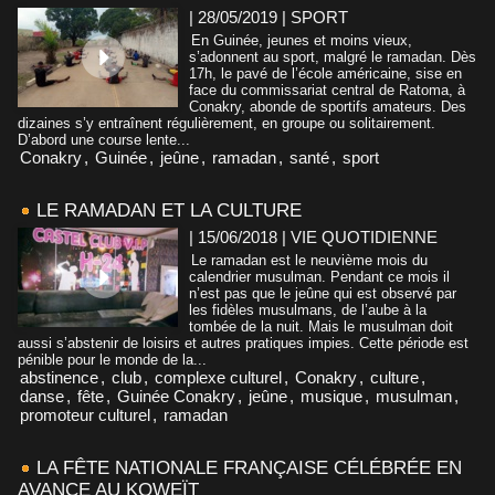
| 28/05/2019
|
SPORT
En Guinée, jeunes et moins vieux,
s’adonnent au sport, malgré le ramadan. Dès
17h, le pavé de l’école américaine, sise en
face du commissariat central de Ratoma, à
Conakry, abonde de sportifs amateurs. Des
dizaines s’y entraînent régulièrement, en groupe ou solitairement.
D’abord une course lente...
Conakry
,
Guinée
,
jeûne
,
ramadan
,
santé
,
sport
LE RAMADAN ET LA CULTURE
| 15/06/2018
|
VIE QUOTIDIENNE
Le ramadan est le neuvième mois du
calendrier musulman. Pendant ce mois il
n’est pas que le jeûne qui est observé par
les fidèles musulmans, de l’aube à la
tombée de la nuit. Mais le musulman doit
aussi s’abstenir de loisirs et autres pratiques impies. Cette période est
pénible pour le monde de la...
abstinence
,
club
,
complexe culturel
,
Conakry
,
culture
,
danse
,
fête
,
Guinée Conakry
,
jeûne
,
musique
,
musulman
,
promoteur culturel
,
ramadan
LA FÊTE NATIONALE FRANÇAISE CÉLÉBRÉE EN
AVANCE AU KOWEÏT