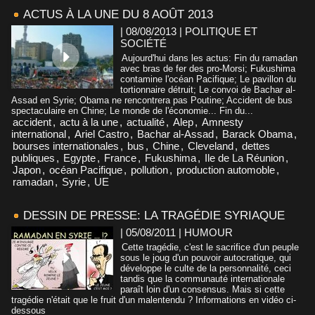
ACTUS À LA UNE DU 8 AOÛT 2013
| 08/08/2013
|
POLITIQUE ET
SOCIÉTÉ
Aujourd'hui dans les actus: Fin du ramadan
avec bras de fer des pro-Morsi; Fukushima
contamine l'océan Pacifique; Le pavillon du
tortionnaire détruit; Le convoi de Bachar al-
Assad en Syrie; Obama ne rencontrera pas Poutine; Accident de bus
spectaculaire en Chine; Le monde de l'économie... Fin du...
accident
,
actu à la une
,
actualité
,
Alep
,
Amnesty
international
,
Ariel Castro
,
Bachar al-Assad
,
Barack Obama
,
bourses internationales
,
bus
,
Chine
,
Cleveland
,
dettes
publiques
,
Egypte
,
France
,
Fukushima
,
Ile de La Réunion
,
Japon
,
océan Pacifique
,
pollution
,
production automoble
,
ramadan
,
Syrie
,
UE
DESSIN DE PRESSE: LA TRAGÉDIE SYRIAQUE
| 05/08/2011
|
HUMOUR
Cette tragédie, c'est le sacrifice d'un peuple
sous le joug d'un pouvoir autocratique, qui
développe le culte de la personnalité, ceci
tandis que la communauté internationale
paraît loin d'un consensus. Mais si cette
tragédie n'était que le fruit d'un malentendu ? Informations en vidéo ci-
dessous