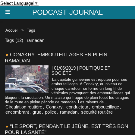
Select Language
▼
PODCAST JOURNAL
Accueil
>
Tags
Tags (12) : ramadan
CONAKRY: EMBOUTEILLAGES EN PLEIN
RAMADAN
| 01/06/2019
|
POLITIQUE ET
SOCIÉTÉ
La capitale guinéenne est réputée pour ses
embouteillages. A Conakry, au niveau de
chaque carrefour, se forme un long fil de
véhicules provoquant des embouteillages qui
bloquent la circulation. Un malaise qui frappe de plein fouet les usagers
de la route en pleine période de ramadan. Les raisons de...
Circulation routière
,
Conakry
,
conducteur
,
embouteillage
,
encombrant
,
grue
,
police
,
ramadan
,
sécurité routière
"LE SPORT, PENDANT LE JEÛNE, EST TRÈS BON
POUR LA SANTÉ"