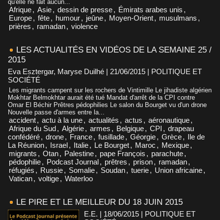
qu'elle ne fait aucun...
Afrique
,
Asie
,
dessin de presse
,
Émirats arabes unis
,
Europe
,
fête
,
humour
,
jeûne
,
Moyen-Orient
,
musulmans
,
prières
,
ramadan
,
violence
LES ACTUALITÉS EN VIDÉOS DE LA SEMAINE 25 /
2015
Eva Esztergar, Maryse Duilhé | 21/06/2015
|
POLITIQUE ET
SOCIÉTÉ
Les migrants campent sur les rochers de Vintimille Le jihadiste algérien
Mokhtar Belmokhtar aurait été tué Mandat d'arrêt de la CPI contre
Omar El Béchir Prêtres pédophilies Le salon du Bourget vu d'un drone
Nouvelle passe d'armes entre la...
accident
,
actu à la une
,
actualités
,
actus
,
aéronautique
,
Afrique du Sud
,
Algérie
,
armes
,
Belgique
,
CPI
,
drapeau
confédéré
,
drone
,
France
,
fusillade
,
Géorgie
,
Grèce
,
Ile de
La Réunion
,
Israel
,
Italie
,
Le Bourget
,
Maroc
,
Mexique
,
migrants
,
Otan
,
Palestine
,
pape François
,
parachute
,
pédophilie
,
Podcast Journal
,
prêtres
,
prison
,
ramadan
,
réfugiés
,
Russie
,
Somalie
,
Soudan
,
tuerie
,
Union africaine
,
Vatican
,
voltige
,
Waterloo
LE PIRE ET LE MEILLEUR DU 18 JUIN 2015
E.E. | 18/06/2015
|
POLITIQUE ET