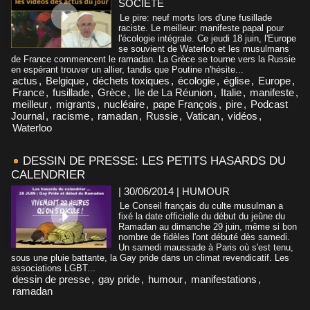
SOCIÉTÉ
Le pire: neuf morts lors d'une fusillade
raciste. Le meilleur: manifeste papal pour
l'écologie intégrale. Ce jeudi 18 juin, l'Europe
se souvient de Waterloo et les musulmans
de France commencent le ramadan. La Grèce se tourne vers la Russie
en espérant trouver un allier, tandis que Poutine n'hésite...
actus
,
Belgique
,
déchets toxiques
,
écologie
,
église
,
Europe
,
France
,
fusillade
,
Grèce
,
Ile de La Réunion
,
Italie
,
manifeste
,
meilleur
,
migrants
,
nucléaire
,
pape François
,
pire
,
Podcast
Journal
,
racisme
,
ramadan
,
Russie
,
Vatican
,
vidéos
,
Waterloo
DESSIN DE PRESSE: LES PETITS HASARDS DU
CALENDRIER
| 30/06/2014
|
HUMOUR
Le Conseil français du culte musulman a
fixé la date officielle du début du jeûne du
Ramadan au dimanche 29 juin, même si bon
nombre de fidèles l'ont débuté dès samedi.
Un samedi maussade à Paris où s'est tenu,
sous une pluie battante, la Gay pride dans un climat revendicatif. Les
associations LGBT...
dessin de presse
,
gay pride
,
humour
,
manifestations
,
ramadan