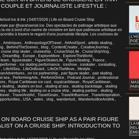
 COUPLE ET JOURNALISTE LIFESTYLE :
erlust Ice & Ink
| 04/07/2026
|
Life on Board Cruise Ship
riale par @sarahaerial.ice. Des spectacles de patinage artistique aux
la vie à bord d'un navire de croisière en tant que patineuse artistique en
acontée à travers le regard d'une journaliste lifestyle. Les coulisses de
L'H
POÉT
,
Amériques
,
AnthropologyOfTravel
,
ArtAndSport
,
artistic skating
,
ng
,
BehindTheScenes
,
blog
,
ContentCreator
,
CreativeJourney
,
,
cruise ship skater
,
cruiseship
,
CruiseShipLife
,
CruiseShipVlog
,
,
DreamBig
,
Europe
,
ExploreMore
,
ExploreTheWorld
,
g team
,
figureskater
,
FigureSkaterLife
,
FigureSkating
,
France
,
 performer
,
ice skating performance
,
iceshow
,
iceskater
,
iceskating
,
a
,
LifeAtSea
,
LifeOnBoard
,
LifeOnTheMove
,
lifestyle
,
eanAdventures
,
on ice partnership
,
pair figure skater
,
pair skating
,
at sea
,
PerformingArts
,
PerformOnIce
,
Podcast Journal
,
professional
ons
,
Royal Caribbean ice cast
,
royalcaribbean
,
RoyalCaribbean
,
MAS
 skating
,
skaters on tour
,
skating at sea
,
skating backstage
,
skating
PARI
rney
,
skating life
,
skating on a cruise ship
,
skating partner
,
skating
travel
,
TravelAndArt
,
TravelGoals
,
TravelInfluencer
,
TravelInspiration
,
portunities
,
USA
,
video
,
vlog
,
wanderlust
,
WanderlustIceAndInk
,
E ON BOARD CRUISE SHIP AS A PAIR FIGURE
LA 
LIST ON A CRUISE SHIP: INTRODUCTION TO
REL
ÉMER