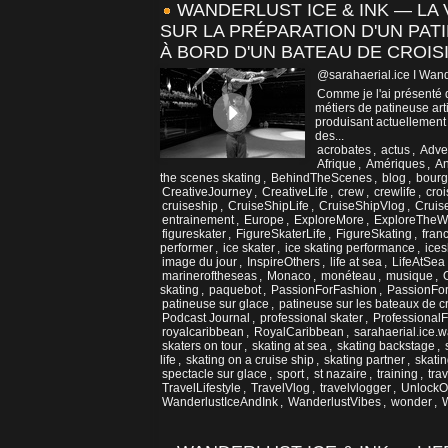
WANDERLUST ICE & INK — LA 
SUR LA PRÉPARATION D'UN PA
À BORD D'UN BATEAU DE CROIS
@sarahaerial.ice I Wand
Comme je l'ai présenté da
métiers de patineuse art
produisant actuellement
des...
acrobates
,
actus
,
Adve
Afrique
,
Amériques
,
An
the scenes skating
,
BehindTheScenes
,
blog
,
bour
CreativeJourney
,
CreativeLife
,
crew
,
crewlife
,
croi
cruiseship
,
CruiseShipLife
,
CruiseShipVlog
,
Cruis
entrainement
,
Europe
,
ExploreMore
,
ExploreTheW
figureskater
,
FigureSkaterLife
,
FigureSkating
,
fran
performer
,
ice skater
,
ice skating performance
,
ice
image du jour
,
InspireOthers
,
life at sea
,
LifeAtSea
marineroftheseas
,
Monaco
,
monéteau
,
musique
,
skating
,
paquebot
,
PassionForFashion
,
PassionFor
patineuse sur glace
,
patineuse sur les bateaux de cr
Podcast Journal
,
professional skater
,
ProfessionalF
royalcaribbean
,
RoyalCaribbean
,
sarahaerial.ice.
skaters on tour
,
skating at sea
,
skating backstage
,
life
,
skating on a cruise ship
,
skating partner
,
skati
spectacle sur glace
,
sport
,
st nazaire
,
training
,
trav
TravelLifestyle
,
TravelVlog
,
travelvlogger
,
UnlockOp
WanderlustIceAndInk
,
WanderlustVibes
,
wonder
,
W