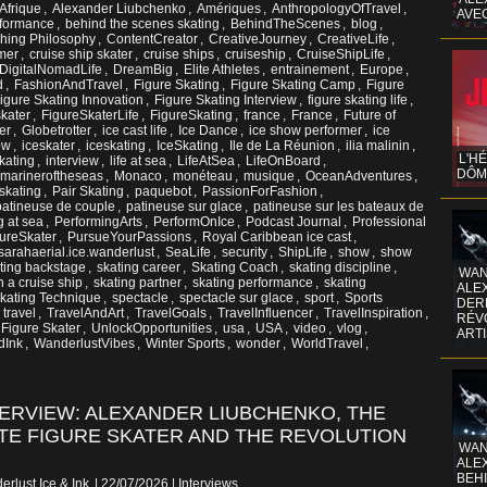
Afrique
,
Alexander Liubchenko
,
Amériques
,
AnthropologyOfTravel
,
AVE
rformance
,
behind the scenes skating
,
BehindTheScenes
,
blog
,
hing Philosophy
,
ContentCreator
,
CreativeJourney
,
CreativeLife
,
rmer
,
cruise ship skater
,
cruise ships
,
cruiseship
,
CruiseShipLife
,
DigitalNomadLife
,
DreamBig
,
Elite Athletes
,
entrainement
,
Europe
,
d
,
FashionAndTravel
,
Figure Skating
,
Figure Skating Camp
,
Figure
igure Skating Innovation
,
Figure Skating Interview
,
figure skating life
,
skater
,
FigureSkaterLife
,
FigureSkating
,
france
,
France
,
Future of
er
,
Globetrotter
,
ice cast life
,
Ice Dance
,
ice show performer
,
ice
ow
,
iceskater
,
iceskating
,
IceSkating
,
Ile de La Réunion
,
ilia malinin
,
L'H
kating
,
interview
,
life at sea
,
LifeAtSea
,
LifeOnBoard
,
DÔM
marineroftheseas
,
Monaco
,
monéteau
,
musique
,
OceanAdventures
,
 skating
,
Pair Skating
,
paquebot
,
PassionForFashion
,
patineuse de couple
,
patineuse sur glace
,
patineuse sur les bateaux de
g at sea
,
PerformingArts
,
PerformOnIce
,
Podcast Journal
,
Professional
gureSkater
,
PursueYourPassions
,
Royal Caribbean ice cast
,
sarahaerial.ice.wanderlust
,
SeaLife
,
security
,
ShipLife
,
show
,
show
ting backstage
,
skating career
,
Skating Coach
,
skating discipline
,
WAN
n a cruise ship
,
skating partner
,
skating performance
,
skating
ALE
kating Technique
,
spectacle
,
spectacle sur glace
,
sport
,
Sports
DERR
,
travel
,
TravelAndArt
,
TravelGoals
,
TravelInfluencer
,
TravelInspiration
,
RÉV
 Figure Skater
,
UnlockOpportunities
,
usa
,
USA
,
video
,
vlog
,
ART
dInk
,
WanderlustVibes
,
Winter Sports
,
wonder
,
WorldTravel
,
TERVIEW: ALEXANDER LIUBCHENKO, THE
ATE FIGURE SKATER AND THE REVOLUTION
WAN
ALE
BEHI
erlust Ice & Ink
| 22/07/2026
|
Interviews