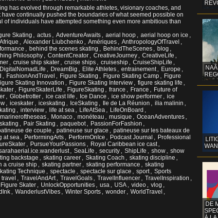
REV
ting has evolved through remarkable athletes, visionary coaches, and
at have continually pushed the boundaries of what seemed possible on
ful of individuals have attempted something even more ambitious than
gure Skating
,
actus
,
AdventureAwaits
,
aerial hoop
,
aerial hoop on ice
,
Afrique
,
Alexander Liubchenko
,
Amériques
,
AnthropologyOfTravel
,
rformance
,
behind the scenes skating
,
BehindTheScenes
,
blog
,
hing Philosophy
,
ContentCreator
,
CreativeJourney
,
CreativeLife
,
rmer
,
cruise ship skater
,
cruise ships
,
cruiseship
,
CruiseShipLife
,
NAÂ
DigitalNomadLife
,
DreamBig
,
Elite Athletes
,
entrainement
,
Europe
,
REG
d
,
FashionAndTravel
,
Figure Skating
,
Figure Skating Camp
,
Figure
igure Skating Innovation
,
Figure Skating Interview
,
figure skating life
,
skater
,
FigureSkaterLife
,
FigureSkating
,
france
,
France
,
Future of
er
,
Globetrotter
,
ice cast life
,
Ice Dance
,
ice show performer
,
ice
ow
,
iceskater
,
iceskating
,
IceSkating
,
Ile de La Réunion
,
ilia malinin
,
kating
,
interview
,
life at sea
,
LifeAtSea
,
LifeOnBoard
,
marineroftheseas
,
Monaco
,
monéteau
,
musique
,
OceanAdventures
,
 skating
,
Pair Skating
,
paquebot
,
PassionForFashion
,
patineuse de couple
,
patineuse sur glace
,
patineuse sur les bateaux de
g at sea
,
PerformingArts
,
PerformOnIce
,
Podcast Journal
,
Professional
LITI
gureSkater
,
PursueYourPassions
,
Royal Caribbean ice cast
,
WAN
sarahaerial.ice.wanderlust
,
SeaLife
,
security
,
ShipLife
,
show
,
show
ting backstage
,
skating career
,
Skating Coach
,
skating discipline
,
n a cruise ship
,
skating partner
,
skating performance
,
skating
kating Technique
,
spectacle
,
spectacle sur glace
,
sport
,
Sports
,
travel
,
TravelAndArt
,
TravelGoals
,
TravelInfluencer
,
TravelInspiration
,
 Figure Skater
,
UnlockOpportunities
,
usa
,
USA
,
video
,
vlog
,
dInk
,
WanderlustVibes
,
Winter Sports
,
wonder
,
WorldTravel
,
DE 
SPE
À LA