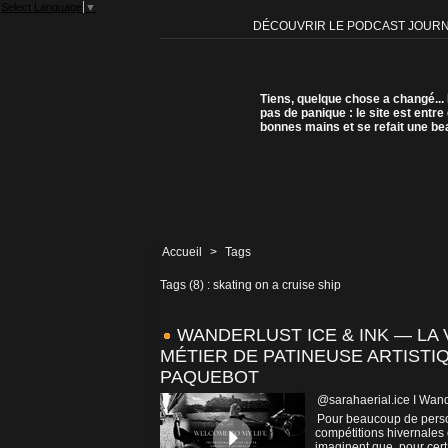
Select Language
▼
DÉCOUVRIR LE PODCAST JOUR
Tiens, quelque chose a changé...
pas de panique : le site est entre
bonnes mains et se refait une be
Accueil
>
Tags
Tags (8) : skating on a cruise ship
WANDERLUST ICE & INK — LA 
MÉTIER DE PATINEUSE ARTIST
PAQUEBOT
@sarahaerial.ice I Wand
Pour beaucoup de person
compétitions hivernales 
imaginent que, pour cert