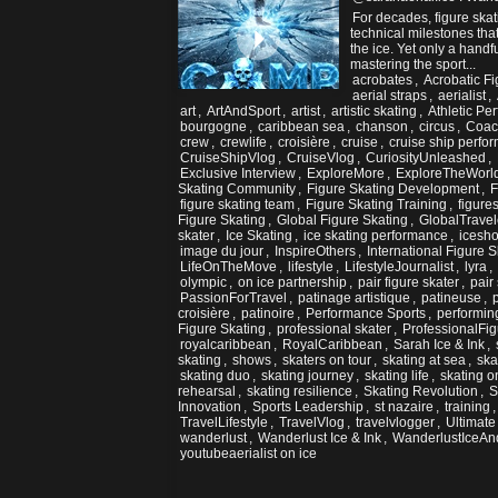
For decades, figure ska
technical milestones th
the ice. Yet only a hand
mastering the sport...
acrobates
,
Acrobatic Fi
aerial straps
,
aerialist
,
art
,
ArtAndSport
,
artist
,
artistic skating
,
Athletic Pe
bourgogne
,
caribbean sea
,
chanson
,
circus
,
Coac
crew
,
crewlife
,
croisière
,
cruise
,
cruise ship perfo
CruiseShipVlog
,
CruiseVlog
,
CuriosityUnleashed
,
Exclusive Interview
,
ExploreMore
,
ExploreTheWorl
Skating Community
,
Figure Skating Development
,
F
figure skating team
,
Figure Skating Training
,
figure
Figure Skating
,
Global Figure Skating
,
GlobalTravel
skater
,
Ice Skating
,
ice skating performance
,
icesh
image du jour
,
InspireOthers
,
International Figure S
LifeOnTheMove
,
lifestyle
,
LifestyleJournalist
,
lyra
,
olympic
,
on ice partnership
,
pair figure skater
,
pair
PassionForTravel
,
patinage artistique
,
patineuse
,
croisière
,
patinoire
,
Performance Sports
,
performin
Figure Skating
,
professional skater
,
ProfessionalFi
royalcaribbean
,
RoyalCaribbean
,
Sarah Ice & Ink
,
skating
,
shows
,
skaters on tour
,
skating at sea
,
ska
skating duo
,
skating journey
,
skating life
,
skating o
rehearsal
,
skating resilience
,
Skating Revolution
,
S
Innovation
,
Sports Leadership
,
st nazaire
,
training
TravelLifestyle
,
TravelVlog
,
travelvlogger
,
Ultimate
wanderlust
,
Wanderlust Ice & Ink
,
WanderlustIceAn
youtubeaerialist on ice