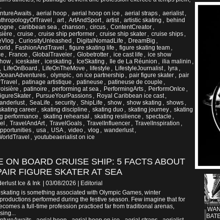
.
ntureAwaits
,
aerial hoop
,
aerial hoop on ice
,
aerial straps
,
aerialist
,
thropologyOfTravel
,
art
,
ArtAndSport
,
artist
,
artistic skating
,
behind
gogne
,
caribbean sea
,
chanson
,
circus
,
ContentCreator
,
sière
,
cruise
,
cruise ship performer
,
cruise ship skater
,
cruise ships
,
eVlog
,
CuriosityUnleashed
,
DigitalNomadLife
,
DreamBig
,
orld
,
FashionAndTravel
,
figure skating life
,
figure skating team
,
ce
,
France
,
GlobalTraveler
,
Globetrotter
,
ice cast life
,
ice show
show
,
iceskater
,
iceskating
,
IceSkating
,
Ile de La Réunion
,
ilia malinin
,
,
LifeOnBoard
,
LifeOnTheMove
,
lifestyle
,
LifestyleJournalist
,
lyra
,
OceanAdventures
,
olympic
,
on ice partnership
,
pair figure skater
,
pair
Travel
,
patinage artistique
,
patineuse
,
patineuse de couple
,
oisière
,
patinoire
,
performing at sea
,
PerformingArts
,
PerformOnIce
,
igureSkater
,
PursueYourPassions
,
Royal Caribbean ice cast
,
wanderlust
,
SeaLife
,
security
,
ShipLife
,
show
,
show skating
,
shows
,
skating career
,
skating discipline
,
skating duo
,
skating journey
,
skating
ng performance
,
skating rehearsal
,
skating resilience
,
spectacle
,
el
,
TravelAndArt
,
TravelGoals
,
TravelInfluencer
,
TravelInspiration
,
portunities
,
usa
,
USA
,
video
,
vlog
,
wanderlust
,
orldTravel
,
youtubeaerialist on ice
E ON BOARD CRUISE SHIP: 5 FACTS ABOUT
AIR FIGURE SKATER AT SEA
erlust Ice & Ink
| 03/08/2026
|
Editorial
 skating is something associated with Olympic Games, winter
 productions performed during the festive season. Few imagine that for
comes a full-time profession practiced far from traditional arenas,
WAN
sing...
BATE