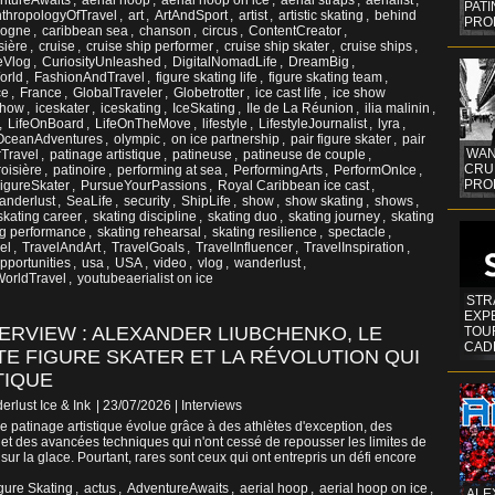
ntureAwaits
,
aerial hoop
,
aerial hoop on ice
,
aerial straps
,
aerialist
,
PAT
thropologyOfTravel
,
art
,
ArtAndSport
,
artist
,
artistic skating
,
behind
PRO
gogne
,
caribbean sea
,
chanson
,
circus
,
ContentCreator
,
sière
,
cruise
,
cruise ship performer
,
cruise ship skater
,
cruise ships
,
eVlog
,
CuriosityUnleashed
,
DigitalNomadLife
,
DreamBig
,
orld
,
FashionAndTravel
,
figure skating life
,
figure skating team
,
ce
,
France
,
GlobalTraveler
,
Globetrotter
,
ice cast life
,
ice show
show
,
iceskater
,
iceskating
,
IceSkating
,
Ile de La Réunion
,
ilia malinin
,
,
LifeOnBoard
,
LifeOnTheMove
,
lifestyle
,
LifestyleJournalist
,
lyra
,
OceanAdventures
,
olympic
,
on ice partnership
,
pair figure skater
,
pair
WAN
Travel
,
patinage artistique
,
patineuse
,
patineuse de couple
,
CRUI
oisière
,
patinoire
,
performing at sea
,
PerformingArts
,
PerformOnIce
,
PROF
igureSkater
,
PursueYourPassions
,
Royal Caribbean ice cast
,
wanderlust
,
SeaLife
,
security
,
ShipLife
,
show
,
show skating
,
shows
,
skating career
,
skating discipline
,
skating duo
,
skating journey
,
skating
ng performance
,
skating rehearsal
,
skating resilience
,
spectacle
,
el
,
TravelAndArt
,
TravelGoals
,
TravelInfluencer
,
TravelInspiration
,
portunities
,
usa
,
USA
,
video
,
vlog
,
wanderlust
,
orldTravel
,
youtubeaerialist on ice
STR
EXP
TERVIEW : ALEXANDER LIUBCHENKO, LE
TOUR
CAD
TE FIGURE SKATER ET LA RÉVOLUTION QUI
TIQUE
erlust Ice & Ink
| 23/07/2026
|
Interviews
e patinage artistique évolue grâce à des athlètes d'exception, des
 et des avancées techniques qui n'ont cessé de repousser les limites de
sur la glace. Pourtant, rares sont ceux qui ont entrepris un défi encore
gure Skating
,
actus
,
AdventureAwaits
,
aerial hoop
,
aerial hoop on ice
,
ALE