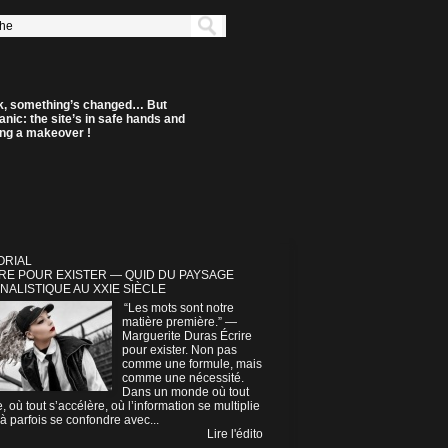
k, something’s changed… But
anic: the site’s in safe hands and
ting a makeover !
ORIAL
RE POUR EXISTER — QUID DU PAYSAGE
NALISTIQUE AU XXIE SIÈCLE
“Les mots sont notre
matière première.” —
Marguerite Duras Écrire
pour exister. Non pas
comme une formule, mais
comme une nécessité.
Dans un monde où tout
e, où tout s’accélère, où l’information se multiplie
à parfois se confondre avec...
Lire l'édito