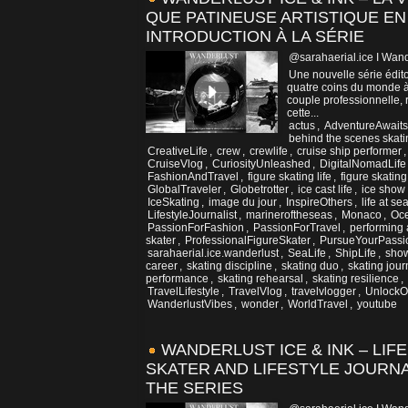
QUE PATINEUSE ARTISTIQUE EN
INTRODUCTION À LA SÉRIE
@sarahaerial.ice I Wand
Une nouvelle série édito
quatre coins du monde à 
couple professionnelle, r
cette...
actus
,
AdventureAwaits
behind the scenes skati
CreativeLife
,
crew
,
crewlife
,
cruise ship performer
CruiseVlog
,
CuriosityUnleashed
,
DigitalNomadLife
FashionAndTravel
,
figure skating life
,
figure skatin
GlobalTraveler
,
Globetrotter
,
ice cast life
,
ice show
IceSkating
,
image du jour
,
InspireOthers
,
life at se
LifestyleJournalist
,
marineroftheseas
,
Monaco
,
Oc
PassionForFashion
,
PassionForTravel
,
performing 
skater
,
ProfessionalFigureSkater
,
PursueYourPassi
sarahaerial.ice.wanderlust
,
SeaLife
,
ShipLife
,
show
career
,
skating discipline
,
skating duo
,
skating jou
performance
,
skating rehearsal
,
skating resilience
,
TravelLifestyle
,
TravelVlog
,
travelvlogger
,
UnlockOp
WanderlustVibes
,
wonder
,
WorldTravel
,
youtube
WANDERLUST ICE & INK – LIF
SKATER AND LIFESTYLE JOURNA
THE SERIES