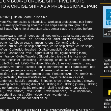
E ON BOARD CRUISE SHIP: FIVE FACTS
O A CRUISE SHIP AS A PROFESSIONAL PAIR
/07/2026
|
Life on Board Cruise Ship
ious Wanderlust Ice & Ink articles, I work as a professional pair figure
ce, currently performing aboard cruise ships sailing throughout the
 States. While life at sea often takes center stage, the period before
EGO
ALB
ntureAwaits
,
aerial hoop
,
aerial hoop on ice
,
aerial straps
,
aerialist
,
thropologyOfTravel
,
art
,
ArtAndSport
,
artist
,
artistic skating
,
behind
gogne
,
caribbean sea
,
chanson
,
circus
,
ContentCreator
,
sière
,
cruise
,
cruise ship performer
,
cruise ship skater
,
cruise ships
,
eVlog
,
CuriosityUnleashed
,
DigitalNomadLife
,
DreamBig
,
orld
,
FashionAndTravel
,
figure skating life
,
figure skating team
,
ce
,
France
,
GlobalTraveler
,
Globetrotter
,
ice cast life
,
ice show
show
,
iceskater
,
iceskating
,
IceSkating
,
Ile de La Réunion
,
ilia malinin
,
WAN
,
LifeOnBoard
,
LifeOnTheMove
,
lifestyle
,
LifestyleJournalist
,
lyra
,
BATE
OceanAdventures
,
olympic
,
on ice partnership
,
pair figure skater
,
pair
ART
Travel
,
patinage artistique
,
patineuse
,
patineuse de couple
,
LIFE
oisière
,
patinoire
,
performing at sea
,
PerformingArts
,
PerformOnIce
,
igureSkater
,
PursueYourPassions
,
Royal Caribbean ice cast
,
wanderlust
,
SeaLife
,
security
,
ShipLife
,
show
,
show skating
,
shows
,
skating career
,
skating discipline
,
skating duo
,
skating journey
,
skating
ng performance
,
skating rehearsal
,
skating resilience
,
spectacle
,
el
,
TravelAndArt
,
TravelGoals
,
TravelInfluencer
,
TravelInspiration
,
portunities
,
usa
,
USA
,
video
,
vlog
,
wanderlust
,
orldTravel
,
youtubeaerialist on ice
NAT
REN
ROU
VIE SUR UN BATEAU DE CROISIÈRE EN TANT