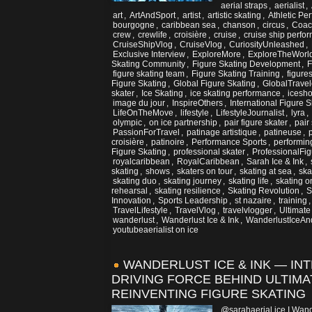
aerial straps
,
aerialist
,
art
,
ArtAndSport
,
artist
,
artistic skating
,
Athletic Pe
bourgogne
,
caribbean sea
,
chanson
,
circus
,
Coac
crew
,
crewlife
,
croisière
,
cruise
,
cruise ship perfo
CruiseShipVlog
,
CruiseVlog
,
CuriosityUnleashed
,
Exclusive Interview
,
ExploreMore
,
ExploreTheWorl
Skating Community
,
Figure Skating Development
,
F
figure skating team
,
Figure Skating Training
,
figure
Figure Skating
,
Global Figure Skating
,
GlobalTravel
skater
,
Ice Skating
,
ice skating performance
,
icesh
image du jour
,
InspireOthers
,
International Figure S
LifeOnTheMove
,
lifestyle
,
LifestyleJournalist
,
lyra
,
olympic
,
on ice partnership
,
pair figure skater
,
pair
PassionForTravel
,
patinage artistique
,
patineuse
,
croisière
,
patinoire
,
Performance Sports
,
performin
Figure Skating
,
professional skater
,
ProfessionalFi
royalcaribbean
,
RoyalCaribbean
,
Sarah Ice & Ink
,
skating
,
shows
,
skaters on tour
,
skating at sea
,
ska
skating duo
,
skating journey
,
skating life
,
skating o
rehearsal
,
skating resilience
,
Skating Revolution
,
S
Innovation
,
Sports Leadership
,
st nazaire
,
training
TravelLifestyle
,
TravelVlog
,
travelvlogger
,
Ultimate
wanderlust
,
Wanderlust Ice & Ink
,
WanderlustIceAn
youtubeaerialist on ice
WANDERLUST ICE & INK — IN
DRIVING FORCE BEHIND ULTIM
REINVENTING FIGURE SKATING
@sarahaerial.ice I Wand