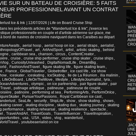
VIE SUR UN BATEAU DE CROISIÈRE: 5 FAITS
TINEUR PROFESSIONNEL AVANT UN CONTRAT
IÈRE
erlust Ice & Ink
| 12/07/2026
|
Life on Board Cruise Ship
WAN
ns les précédents articles de ''Wanderlust Ice & Ink'', j'exerce les
BATE
istique professionnelle en couple et d'artiste aérienne sur glace, me
PRÉ
 à bord de navires de croisière naviguant dans les Caraïbes au départ
AVA
CRO
ntureAwaits
,
aerial hoop
,
aerial hoop on ice
,
aerial straps
,
aerialist
,
thropologyOfTravel
,
art
,
ArtAndSport
,
artist
,
artistic skating
,
behind
gogne
,
caribbean sea
,
chanson
,
circus
,
ContentCreator
,
sière
,
cruise
,
cruise ship performer
,
cruise ship skater
,
cruise ships
,
eVlog
,
CuriosityUnleashed
,
DigitalNomadLife
,
DreamBig
,
orld
,
FashionAndTravel
,
figure skating life
,
figure skating team
,
ce
,
France
,
GlobalTraveler
,
Globetrotter
,
ice cast life
,
ice show
show
,
iceskater
,
iceskating
,
IceSkating
,
Ile de La Réunion
,
ilia malinin
,
WAN
,
LifeOnBoard
,
LifeOnTheMove
,
lifestyle
,
LifestyleJournalist
,
lyra
,
CRUI
OceanAdventures
,
olympic
,
on ice partnership
,
pair figure skater
,
pair
RETU
Travel
,
patinage artistique
,
patineuse
,
patineuse de couple
,
PAIR
oisière
,
patinoire
,
performing at sea
,
PerformingArts
,
PerformOnIce
,
igureSkater
,
PursueYourPassions
,
Royal Caribbean ice cast
,
wanderlust
,
SeaLife
,
security
,
ShipLife
,
show
,
show skating
,
shows
,
skating career
,
skating discipline
,
skating duo
,
skating journey
,
skating
ng performance
,
skating rehearsal
,
skating resilience
,
spectacle
,
el
,
TravelAndArt
,
TravelGoals
,
TravelInfluencer
,
TravelInspiration
,
portunities
,
usa
,
USA
,
video
,
vlog
,
wanderlust
,
orldTravel
,
youtubeaerialist on ice
JAC
UNE
JULI