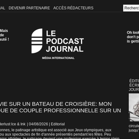
NAL
DEVENIR PARTENAIRE
ACCÈS RÉDACTEURS
 Mais
Oh loo
 de
don’t p
auté !
is get
ÉDIT
ÉCRI
JOUR
VIE SUR UN BATEAU DE CROISIÈRE: MON
IQUE DE COUPLE PROFESSIONNELLE SUR UN
erlust Ice & Ink
| 04/08/2026
|
Editorial
circul
nes, le patinage artistique est associé aux Jeux olympiques, aux
jusqu’
ou aux spectacles de fin d'année présentés pendant les fêtes. Peu
ains athlètes, le patinage devient une profession exercée à temps plein,