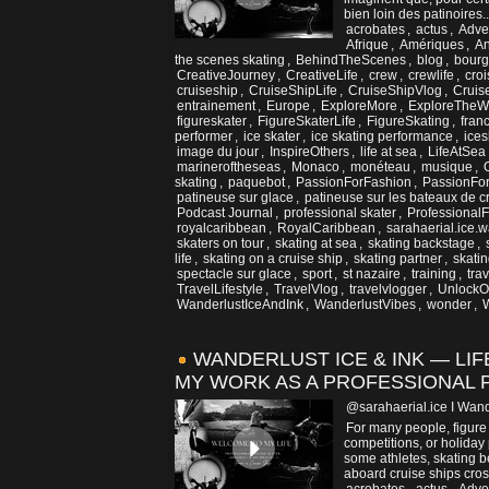
bien loin des patinoires..
acrobates
,
actus
,
Adve
Afrique
,
Amériques
,
An
the scenes skating
,
BehindTheScenes
,
blog
,
bour
CreativeJourney
,
CreativeLife
,
crew
,
crewlife
,
croi
cruiseship
,
CruiseShipLife
,
CruiseShipVlog
,
Cruis
entrainement
,
Europe
,
ExploreMore
,
ExploreTheW
figureskater
,
FigureSkaterLife
,
FigureSkating
,
fran
performer
,
ice skater
,
ice skating performance
,
ice
image du jour
,
InspireOthers
,
life at sea
,
LifeAtSea
marineroftheseas
,
Monaco
,
monéteau
,
musique
,
skating
,
paquebot
,
PassionForFashion
,
PassionFor
patineuse sur glace
,
patineuse sur les bateaux de cr
Podcast Journal
,
professional skater
,
ProfessionalF
royalcaribbean
,
RoyalCaribbean
,
sarahaerial.ice.
skaters on tour
,
skating at sea
,
skating backstage
,
life
,
skating on a cruise ship
,
skating partner
,
skati
spectacle sur glace
,
sport
,
st nazaire
,
training
,
trav
TravelLifestyle
,
TravelVlog
,
travelvlogger
,
UnlockOp
WanderlustIceAndInk
,
WanderlustVibes
,
wonder
,
W
WANDERLUST ICE & INK — LIF
MY WORK AS A PROFESSIONAL P
@sarahaerial.ice I Wand
For many people, figure
competitions, or holiday
some athletes, skating be
aboard cruise ships cros