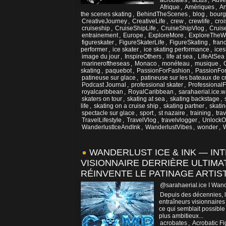
acrobates
,
actus
,
Adve
Afrique
,
Amériques
,
An
the scenes skating
,
BehindTheScenes
,
blog
,
bour
CreativeJourney
,
CreativeLife
,
crew
,
crewlife
,
croi
cruiseship
,
CruiseShipLife
,
CruiseShipVlog
,
Cruis
entrainement
,
Europe
,
ExploreMore
,
ExploreTheW
figureskater
,
FigureSkaterLife
,
FigureSkating
,
fran
performer
,
ice skater
,
ice skating performance
,
ice
image du jour
,
InspireOthers
,
life at sea
,
LifeAtSea
marineroftheseas
,
Monaco
,
monéteau
,
musique
,
skating
,
paquebot
,
PassionForFashion
,
PassionFor
patineuse sur glace
,
patineuse sur les bateaux de cr
Podcast Journal
,
professional skater
,
ProfessionalF
royalcaribbean
,
RoyalCaribbean
,
sarahaerial.ice.
skaters on tour
,
skating at sea
,
skating backstage
,
life
,
skating on a cruise ship
,
skating partner
,
skati
spectacle sur glace
,
sport
,
st nazaire
,
training
,
trav
TravelLifestyle
,
TravelVlog
,
travelvlogger
,
UnlockOp
WanderlustIceAndInk
,
WanderlustVibes
,
wonder
,
W
WANDERLUST ICE & INK — IN
VISIONNAIRE DERRIÈRE ULTIMA
RÉINVENTE LE PATINAGE ARTIS
@sarahaerial.ice I Wand
Depuis des décennies, l
entraîneurs visionnaires
ce qui semblait possible 
plus ambitieux...
acrobates
,
Acrobatic Fi