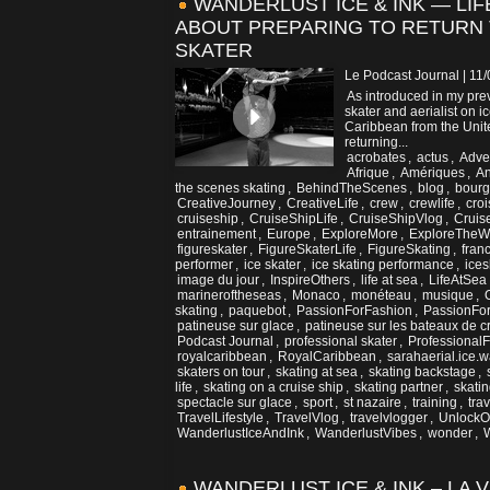
WANDERLUST ICE & INK — LIF
ABOUT PREPARING TO RETURN T
SKATER
Le Podcast Journal | 11
As introduced in my prev
skater and aerialist on i
Caribbean from the United
returning...
acrobates
,
actus
,
Adve
Afrique
,
Amériques
,
An
the scenes skating
,
BehindTheScenes
,
blog
,
bour
CreativeJourney
,
CreativeLife
,
crew
,
crewlife
,
croi
cruiseship
,
CruiseShipLife
,
CruiseShipVlog
,
Cruis
entrainement
,
Europe
,
ExploreMore
,
ExploreTheW
figureskater
,
FigureSkaterLife
,
FigureSkating
,
fran
performer
,
ice skater
,
ice skating performance
,
ice
image du jour
,
InspireOthers
,
life at sea
,
LifeAtSea
marineroftheseas
,
Monaco
,
monéteau
,
musique
,
skating
,
paquebot
,
PassionForFashion
,
PassionFor
patineuse sur glace
,
patineuse sur les bateaux de cr
Podcast Journal
,
professional skater
,
ProfessionalF
royalcaribbean
,
RoyalCaribbean
,
sarahaerial.ice.
skaters on tour
,
skating at sea
,
skating backstage
,
life
,
skating on a cruise ship
,
skating partner
,
skati
spectacle sur glace
,
sport
,
st nazaire
,
training
,
trav
TravelLifestyle
,
TravelVlog
,
travelvlogger
,
UnlockOp
WanderlustIceAndInk
,
WanderlustVibes
,
wonder
,
W
WANDERLUST ICE & INK – LA 