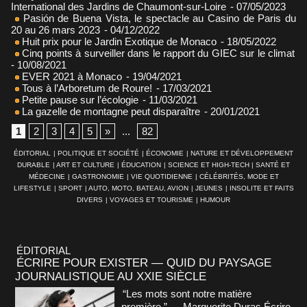
International des Jardins de Chaumont-sur-Loire
- 07/05/2023
Pasión de Buena Vista, le spectacle au Casino de Paris du
20 au 26 mars 2023
- 04/12/2022
Huit prix pour le Jardin Exotique de Monaco
- 18/05/2022
Cinq points à surveiller dans le rapport du GIEC sur le climat
- 10/08/2021
EVER 2021 à Monaco
- 19/04/2021
Tous à l’Arboretum de Roure!
- 17/03/2021
Petite pause sur l’écologie
- 11/03/2021
La gazelle de montagne peut disparaître
- 20/01/2021
1
2
3
4
5
»
...
82
ÉDITORIAL
|
POLITIQUE ET SOCIÉTÉ
|
ÉCONOMIE
|
NATURE ET DÉVELOPPEMENT
DURABLE
|
ART ET CULTURE
|
ÉDUCATION
|
SCIENCE ET HIGH-TECH
|
SANTÉ ET
MÉDECINE
|
GASTRONOMIE
|
VIE QUOTIDIENNE
|
CÉLÉBRITÉS, MODE ET
LIFESTYLE
|
SPORT
|
AUTO, MOTO, BATEAU, AVION
|
JEUNES
|
INSOLITE ET FAITS
DIVERS
|
VOYAGES ET TOURISME
|
HUMOUR
ÉDITORIAL
ÉCRIRE POUR EXISTER — QUID DU PAYSAGE
JOURNALISTIQUE AU XXIE SIÈCLE
“Les mots sont notre matière
première.” — Marguerite Duras Écrire