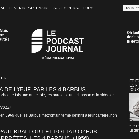
NAL
DEVENIR PARTENAIRE
ACCÈS RÉDACTEURS
 Mais
Oh loo
 de
don’t p
auté !
is get
TURE
ÉDIT
ÉCRI
 DE L'ŒUF, PAR LES 4 BARBUS
JOUR
 chaque fois une anecdote, les paroles d'une chanson et la vidéo de
5/2012)
 en 1969 que les Barbus mettront un terme définitif à leur carrière, non
circul
jusqu’
 PAUL BRAFFORT ET POTTAR OZEUS.
RPRÈTES: LES 4 BARBUS. (1956)