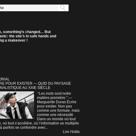
k, something’s changed… But
anic: the site’s in safe hands and
ting a makeover !
ORIAL
RE POUR EXISTER — QUID DU PAYSAGE
NALISTIQUE AU XXIE SIÈCLE
“Les mots sont notre
matière première.” —
Marguerite Duras Écrire
pour exister. Non pas
comme une formule, mais
comme une nécessité.
Dans un monde où tout
e, où tout s’accélère, où l’information se multiplie
à parfois se confondre avec...
Lire l'édito