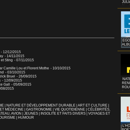
JULI
EGO
ALB
e
- 12/12/2015
ay
- 14/11/2015
 et Sting
- 07/11/2015
r Camille Lou et Florent Mothe
- 10/10/2015
and
- 03/10/2015
rick Bruel
- 26/09/2015
NAT
s
- 12/09/2015
REN
ce Gall
- 05/09/2015
ROU
9/08/2015
IE
|
NATURE ET DÉVELOPPEMENT DURABLE
|
ART ET CULTURE
|
 ET MÉDECINE
|
GASTRONOMIE
|
VIE QUOTIDIENNE
|
CÉLÉBRITÉS,
TEAU, AVION
|
JEUNES
|
INSOLITE ET FAITS DIVERS
|
VOYAGES ET
OURISME
|
HUMOUR
L'H
POÉT