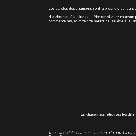
Les paroles des chansons sont la propriété de leurs a
*La chanson à la Une peut-être aussi votre chanson p
commentaires, et votre titre pourrait aussi être à la U
En cliquant ici, retrouvez les dif
Tags
:
anecdote
,
chanson
,
chanson à la une
,
La rumb