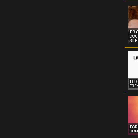
ERI
DOC
SIL
LITI
FREA
FOR
HOM