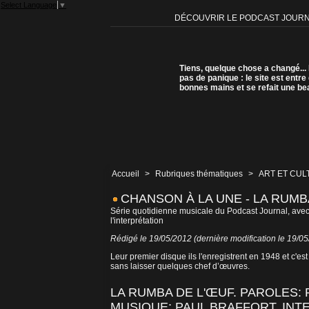
Select Language
▼
DÉCOUVRIR LE PODCAST JOUR
Tiens, quelque chose a changé...
pas de panique : le site est entre
bonnes mains et se refait une be
Accueil
>
Rubriques thématiques
>
ART ET CUL
CHANSON À LA UNE - LA RUMBA
Série quotidienne musicale du Podcast Journal, avec
l'interprétation
Rédigé le 19/05/2012 (dernière modification le 19/0
Leur premier disque ils l'enregistrent en 1948 et c'est
sans laisser quelques chef d’œuvres.
LA RUMBA DE L'ŒUF. PAROLES:
MUSIQUE: PAUL BRAFFORT. INTE