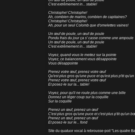
Un œuf de poule, un œuf de poule
C'est extrêmement in... stable!
Christophe! Christophe!
Ah, combien de marins, combien de capitaines?
Christophe! Christophe!
Ah, pour un seul Colomb que d'omelettes vaines!
Un œuf de poule, un œuf de poule
Pondu frais du jour ça s' casse comme une ampoule
Un œuf de poule, un œuf de poule
C'est extrêmement in... stable!
Voyez, quand vous le mettez sur la pointe
Voyez, ce balancement vous désappointe
Vous désappointe
Prenez votre œuf, prenez votre œuf
Qu'est plus gros qu'une puce et qu'est plus p'tit qu'u
Prenez votre œuf, prenez votre œuf
Et posez-le sur la... table!
Voyez, pour qu'il ne roule plus comme une bille
Donnez un léger coup sur la coquille
Sur la coquille
Prenez un œuf, prenez un œuf
C'est plus gros qu'une puce et c'est plus p'tit qu'un b
Prenez un œuf, prenez un œuf
Et posez-le sur le... fond
Site du quatuor vocal à rebrousse-poil
"Les quatre B