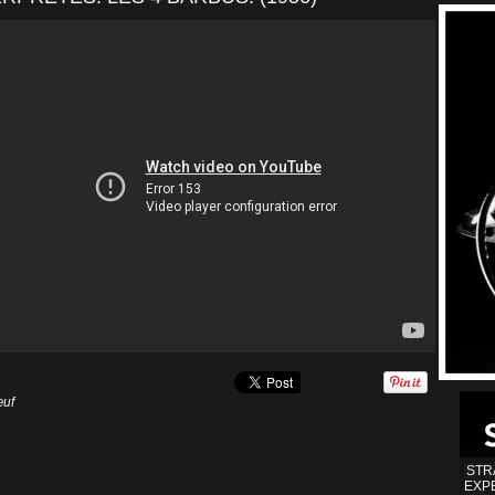
œuf
STR
EXP