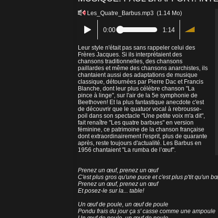
Les_Quatre_Barbus.mp3
(1.14 Mo)
0:00
1:14
Leur style n'était pas sans rappeler celui des
Frères Jacques. Si ils interprétaient des
chansons traditionnelles, des chansons
paillardes et même des chansons anarchistes, ils
chantaient aussi des adaptations de musique
classique, détournées par Pierre Dac et Francis
Blanche, dont leur plus célèbre chanson "La
pince à linge", sur l'air de la 5e symphonie de
Beethoven! Et la plus fantastique anecdote c'est
de découvrir que le quatuor vocal à rebrousse-
poil dans son spectacle "Une petite voix m'a dit",
fait renaître "Les quatre barbues" en version
féminine, ce patrimoine de la chanson française
dont extraordinairement l'esprit, plus de quarante
après, reste toujours d'actualité. Les Barbus en
1956 chantaient "La rumba de l’œuf".
Prenez un œuf, prenez un œuf
C'est plus gros qu'une puce et c'est plus p'tit qu'un b
Prenez un œuf, prenez un œuf
Et posez-le sur la... table!
Un œuf de poule, un œuf de poule
Pondu frais du jour ça s' casse comme une ampoule