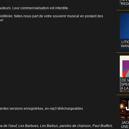
REG
uteurs. Leur commercialisation est interdite.
référée: faites-nous part de votre souvenir musical en postant des
ne!
LITI
WAN
DE 
SPE
À LA
férentes versions enregistrées, en mp3 téléchargeables
JAC
a de l'oeuf
,
Les Barbues
,
Les Barbus
,
paroles de chanson
,
Paul Braffort
,
UNE