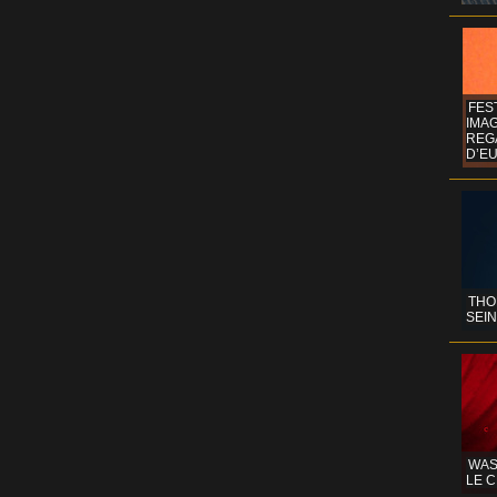
FES
IMA
REG
D’EU
THO
SEIN
WAS
LE C