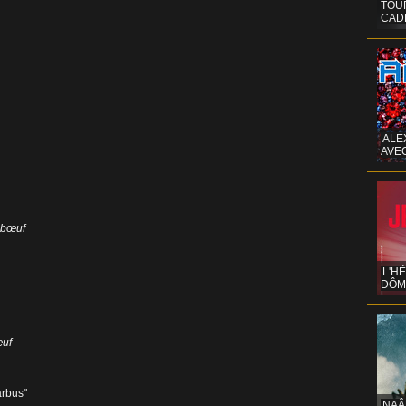
TOUR
CAD
ALE
AVE
n bœuf
L'H
DÔM
œuf
arbus"
NAÂ