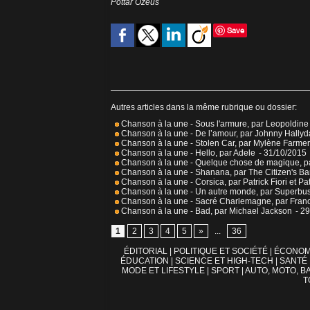
Pottar Ozeus
Save
Autres articles dans la même rubrique ou dossier:
Chanson à la une - Sous l'armure, par Leopoldin
Chanson à la une - De l’amour, par Johnny Hallyd
Chanson à la une - Stolen Car, par Mylène Farmer
Chanson à la une - Hello, par Adele
- 31/10/2015
Chanson à la une - Quelque chose de magique, pa
Chanson à la une - Shanana, par The Citizen's B
Chanson à la une - Corsica, par Patrick Fiori et Pat
Chanson à la une - Un autre monde, par Superbu
Chanson à la une - Sacré Charlemagne, par Fran
Chanson à la une - Bad, par Michael Jackson
- 2
1
2
3
4
5
»
...
36
ÉDITORIAL
|
POLITIQUE ET SOCIÉTÉ
|
ÉCONOM
ÉDUCATION
|
SCIENCE ET HIGH-TECH
|
SANTÉ
MODE ET LIFESTYLE
|
SPORT
|
AUTO, MOTO, BA
T