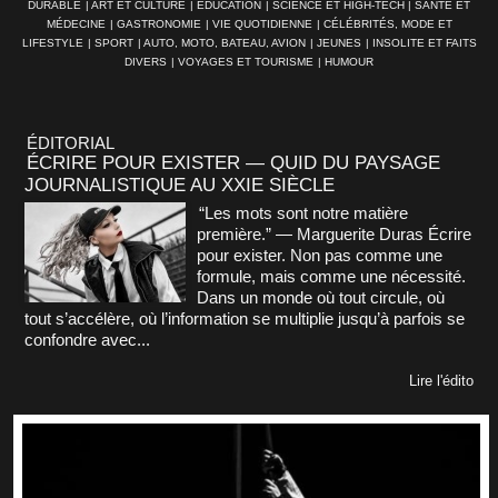
DURABLE
|
ART ET CULTURE
|
ÉDUCATION
|
SCIENCE ET HIGH-TECH
|
SANTÉ ET
MÉDECINE
|
GASTRONOMIE
|
VIE QUOTIDIENNE
|
CÉLÉBRITÉS, MODE ET
LIFESTYLE
|
SPORT
|
AUTO, MOTO, BATEAU, AVION
|
JEUNES
|
INSOLITE ET FAITS
DIVERS
|
VOYAGES ET TOURISME
|
HUMOUR
ÉDITORIAL
ÉCRIRE POUR EXISTER — QUID DU PAYSAGE
JOURNALISTIQUE AU XXIE SIÈCLE
“Les mots sont notre matière
première.” — Marguerite Duras Écrire
pour exister. Non pas comme une
formule, mais comme une nécessité.
Dans un monde où tout circule, où
tout s’accélère, où l’information se multiplie jusqu’à parfois se
confondre avec...
Lire l'édito