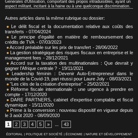
Générales d'Utilisation, comportant des propos intraduisibles, ayant un
aspect militant, incitant à la haine ou à une quelconque discrimination.
Autres articles dans la même rubrique ou dossier:
Le délit fiscal et la documentation relative aux coûts des
transferts
- 07/04/2024
Le principe d'égalité en matière de remboursement des
crédits de TVA
- 07/03/2023
Accord préalable sur les prix de transfert
- 28/06/2022
La gestion stratégique des risques fiscaux en entreprise et le
management fees
- 28/12/2021
Accord sur la taxation des multinationales : Que devrait y
gagner l’Afrique centrale ?
- 19/11/2021
Leadership féminin : Devenir Auto-Entrepreneur dans le
monde de la Covid-19, pari réussi pour Laure Joly
- 08/03/2021
"Les clés de la création d’entreprise"
- 25/02/2021
Réforme fiscale internationale : une urgence à prendre en
compte
- 17/12/2020
DARE PARTNERS, cabinet d’expertise comptable et fiscal
dynamique
- 15/11/2020
Prime à la conversion : nouveau dispositif en vigueur depuis
le 3 août 2020
- 08/09/2020
1
2
3
4
5
»
...
43
ÉDITORIAL
|
POLITIQUE ET SOCIÉTÉ
|
ÉCONOMIE
|
NATURE ET DÉVELOPPEMENT