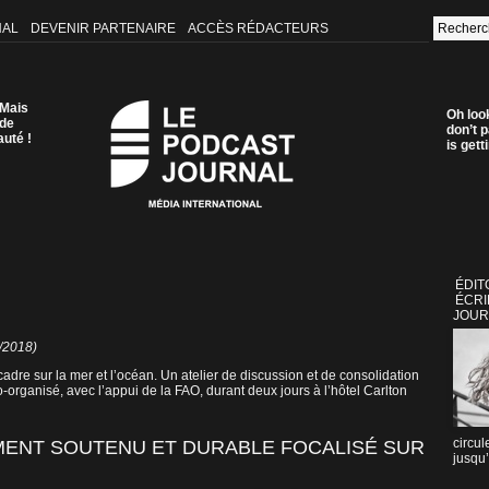
NAL
DEVENIR PARTENAIRE
ACCÈS RÉDACTEURS
 Mais
Oh loo
 de
don’t p
auté !
is get
ÉDIT
ÉCRI
JOUR
8/2018)
re sur la mer et l’océan. Un atelier de discussion et de consolidation
-organisé, avec l’appui de la FAO, durant deux jours à l’hôtel Carlton
circul
ENT SOUTENU ET DURABLE FOCALISÉ SUR
jusqu’