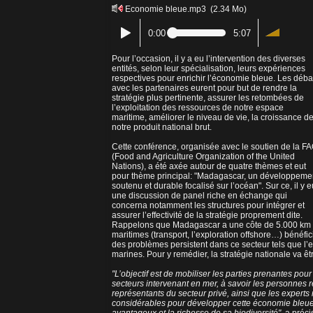
Economie bleue.mp3
(2.34 Mo)
0:00
5:07
Pour l’occasion, il y a eu l’intervention des diverses
entités, selon leur spécialisation, leurs expériences
respectives pour enrichir l’économie bleue. Les déba
avec les partenaires eurent pour but de rendre la
stratégie plus pertinente, assurer les retombées de
l’exploitation des ressources de notre espace
maritime, améliorer le niveau de vie, la croissance d
notre produit national brut.
Cette conférence, organisée avec le soutien de la F
(Food and Agriculture Organization of the United
Nations), a été axée autour de quatre thèmes et eut
pour thème principal: "Madagascar, un développeme
soutenu et durable focalisé sur l’océan". Sur ce, il y e
une discussion de panel riche en échange qui
concerna notamment les structures pour intégrer et
assurer l’effectivité de la stratégie proprement dite.
Rappelons que Madagascar a une côte de 5.000 km et
maritimes (transport, l’exploration offshore…) béné
des problèmes persistent dans ce secteur tels que l’exp
marines. Pour y remédier, la stratégie nationale va êt
"L’objectif est de mobiliser les parties prenantes p
secteurs intervenant en mer, à savoir les personnes 
représentants du secteur privé, ainsi que les experts 
considérables pour développer cette économie bleue 