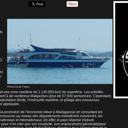
ts
e
AO
nt
u
Photo prise par l'auteur.
 une zone maritime de 1.140.000 km2 de superficie. Les activités
ficient à de nombreux Malgaches (plus de 57.000 personnes). Cependant,
loitation illicite, l’insécurité maritime, le pillage des ressources
re appliquée.
our la promotion de l’économie bleue à Madagascar en consultant les
ressources au niveau des départements ministériels concernés, les
nationaux et internationaux. En effet, le pays dispose d'atouts
pour n’en citer que son insularité, son emplacement géostratégique