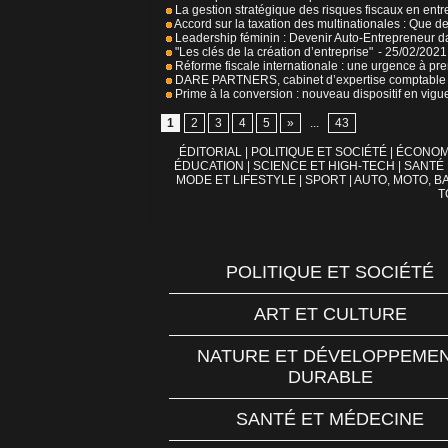
La gestion stratégique des risques fiscaux en ent
Accord sur la taxation des multinationales : Que dev
Leadership féminin : Devenir Auto-Entrepreneur da
"Les clés de la création d’entreprise"
- 25/02/2021
Réforme fiscale internationale : une urgence à pr
DARE PARTNERS, cabinet d’expertise comptable e
Prime à la conversion : nouveau dispositif en vigu
1
2
3
4
5
»
...
43
ÉDITORIAL
|
POLITIQUE ET SOCIÉTÉ
|
ÉCONOM
ÉDUCATION
|
SCIENCE ET HIGH-TECH
|
SANTÉ
MODE ET LIFESTYLE
|
SPORT
|
AUTO, MOTO, BA
T
POLITIQUE ET SOCIÉTÉ
ART ET CULTURE
NATURE ET DÉVELOPPEME
DURABLE
SANTÉ ET MÉDECINE