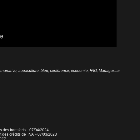
ananarivo
,
aquaculture
,
bleu
,
conférence
,
économie
,
FAO
,
Madagascar
,
s des transferts
- 07/04/2024
t des crédits de TVA
- 07/03/2023
2022