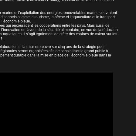
isé Andriatsilavo Jean Michel Rabary, directeur de la Valorisation de la
 marine et l’exploitation des énergies renouvelables marines devraient
ditionnels comme le tourisme, la pêche et l’aquaculture et le transport
e l’économie bleue.
ées qui encouragent les coopérations entre les pays. Mais aussi de
et l’innovation en faveur de la sécurité alimentaire, en vue de la réduction
s aquatiques. Il s’agit également de créer des chaînes de valeur sur les
is.
élaboration et la mise en œuvre sur cinq ans de la stratégie pour
régionales seront organisées afin de sensibiliser le grand public à
ppement durable dans la mise en place de l’économie bleue dans la