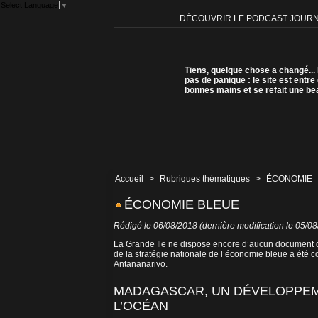
Select Language
▼
DÉCOUVRIR LE PODCAST JOUR
Tiens, quelque chose a changé...
pas de panique : le site est entre
bonnes mains et se refait une be
Accueil
>
Rubriques thématiques
>
ÉCONOMIE
ÉCONOMIE BLEUE
Rédigé le 06/08/2018 (dernière modification le 05/0
La Grande Ile ne dispose encore d’aucun document cad
de la stratégie nationale de l’économie bleue a été co
Antananarivo.
MADAGASCAR, UN DÉVELOPPEM
L’OCÉAN