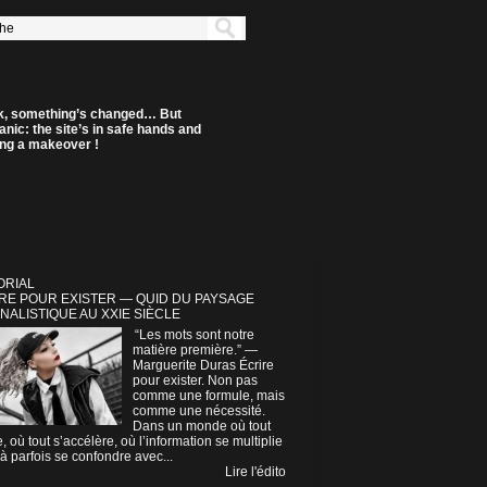
k, something’s changed… But
anic: the site’s in safe hands and
ting a makeover !
ORIAL
RE POUR EXISTER — QUID DU PAYSAGE
NALISTIQUE AU XXIE SIÈCLE
“Les mots sont notre
matière première.” —
Marguerite Duras Écrire
pour exister. Non pas
comme une formule, mais
comme une nécessité.
Dans un monde où tout
e, où tout s’accélère, où l’information se multiplie
à parfois se confondre avec...
Lire l'édito