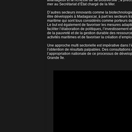
avantageux et la richesse de sa biodiversité"
, a préc
mer au Secrétariat d’État chargé de la Mer.
D’autres secteurs innovants comme la biotechnologie
être développés à Madagascar, à part les secteurs tra
maritime qui sont tous considérés comme porteurs d
Le but est également de favoriser les mesures adapt
faciliter l’élaboration de politiques, l’investissement 
de la pauvreté et de la gestion durable des ressource
activités maritimes et de favoriser la création d’emplo
Une approche multi sectorielle est impérative dans l’
l’obtention de résultats palpables. Des consultations 
l’appropriation nationale de ce processus de dévelo
Grande île.