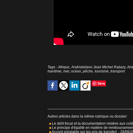
Tags
:
Afrique
,
Andriatsilavo Jean Michel Rabary
,
Ant
maritime
,
mer
,
océan
,
pêche
,
tourisme
,
transport
Save
Autres articles dans la même rubrique ou dossier:
Le délit fiscal et la documentation relative aux coût
Le principe d'égalité en matière de remboursemen
Accord préalable sur les prix de transfert
- 28/06/