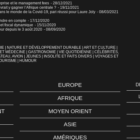
reprise et le management fees
- 28/12/2021
rait y gagner l’Afrique centrale ?
- 19/11/2021
ns le monde de la Covid-19, pari réussi pour Laure Joly
- 08/03/2021
endre en compte
- 17/12/2020
t fiscal dynamique
- 15/11/2020
eur depuis le 3 août 2020
- 08/09/2020
IE
|
NATURE ET DÉVELOPPEMENT DURABLE
|
ART ET CULTURE
|
 ET MÉDECINE
|
GASTRONOMIE
|
VIE QUOTIDIENNE
|
CÉLÉBRITÉS,
TEAU, AVION
|
JEUNES
|
INSOLITE ET FAITS DIVERS
|
VOYAGES ET
OURISME
|
HUMOUR
EUROPE
D
AFRIQUE
NT
MOYEN ORIENT
ASIE
AMÉRIQUES