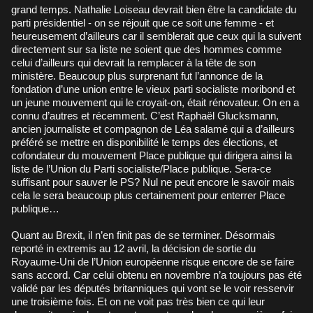
grand temps. Nathalie Loiseau devrait bien être la candidate du
parti présidentiel - on se réjouit que ce soit une femme - et
heureusement d’ailleurs car il semblerait que ceux qui la suivent
directement sur sa liste ne soient que des hommes comme
celui d’ailleurs qui devrait la remplacer à la tête de son
ministère. Beaucoup plus surprenant fut l’annonce de la
fondation d’une union entre le vieux parti socialiste moribond et
un jeune mouvement qui le croyait-on, était rénovateur. On en a
connu d’autres et récemment. C’est Raphaël Glucksmann,
ancien journaliste et compagnon de Léa salamé qui a d’ailleurs
préféré se mettre en disponibilité le temps des élections, et
cofondateur du mouvement Place publique qui dirigera ainsi la
liste de l’Union du Parti socialiste/Place publique. Sera-ce
suffisant pour sauver le PS? Nul ne peut encore le savoir mais
cela le sera beaucoup plus certainement pour enterrer Place
publique…
Quant au Brexit, il n’en finit pas de se terminer. Désormais
reporté in extremis au 12 avril, la décision de sortie du
Royaume-Uni de l’Union européenne risque encore de se faire
sans accord. Car celui obtenu en novembre n’a toujours pas été
validé par les députés britanniques qui vont se le voir resservir
une troisième fois. Et on ne voit pas très bien ce qui leur