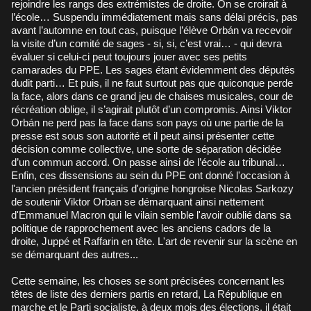
rejoindre les rangs des extrémistes de droite. On se croirait à
l’école… Suspendu immédiatement mais sans délai précis, pas
avant l’automne en tout cas, puisque l’élève Orbán va recevoir
la visite d’un comité de sages - si, si, c’est vrai… - qui devra
évaluer si celui-ci peut toujours jouer avec ses petits
camarades du PPE. Les sages étant évidemment des députés
dudit parti… Et puis, il ne faut surtout pas que quiconque perde
la face, alors dans ce grand jeu de chaises musicales, cour de
récréation oblige, il s’agirait plutôt d’un compromis. Ainsi Viktor
Orbán ne perd pas la face dans son pays où une partie de la
presse est sous son autorité et il peut ainsi présenter cette
décision comme collective, une sorte de séparation décidée
d’un commun accord. On passe ainsi de l’école au tribunal…
Enfin, ces dissensions au sein du PPE ont donné l'occasion à
l'ancien président français d'origine hongroise Nicolas Sarkozy
de soutenir Viktor Orban se démarquant ainsi nettement
d'Emmanuel Macron qui le vilain semble l'avoir oublié dans sa
politique de rapprochement avec les anciens cadors de la
droite, Juppé et Raffarin en tête. L'art de revenir sur la scène en
se démarquant des autres...
Cette semaine, les choses se sont précisées concernant les
têtes de liste des derniers partis en retard, La République en
marche et le Parti socialiste, à deux mois des élections, il était