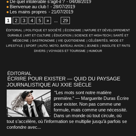
De quel intolérable s’agit-il ?
- 04/08/2019
Bienvenue au club !
- 28/07/2019
Les mains propres
- 21/07/2019
1
2
3
4
5
»
...
29
ÉDITORIAL
|
POLITIQUE ET SOCIÉTÉ
|
ÉCONOMIE
|
NATURE ET DÉVELOPPEMENT
DURABLE
|
ART ET CULTURE
|
ÉDUCATION
|
SCIENCE ET HIGH-TECH
|
SANTÉ ET
MÉDECINE
|
GASTRONOMIE
|
VIE QUOTIDIENNE
|
CÉLÉBRITÉS, MODE ET
LIFESTYLE
|
SPORT
|
AUTO, MOTO, BATEAU, AVION
|
JEUNES
|
INSOLITE ET FAITS
DIVERS
|
VOYAGES ET TOURISME
|
HUMOUR
ÉDITORIAL
ÉCRIRE POUR EXISTER — QUID DU PAYSAGE
JOURNALISTIQUE AU XXIE SIÈCLE
“Les mots sont notre matière
première.” — Marguerite Duras Écrire
pour exister. Non pas comme une
formule, mais comme une nécessité.
Dans un monde où tout circule, où
tout s’accélère, où l’information se multiplie jusqu’à parfois se
confondre avec...