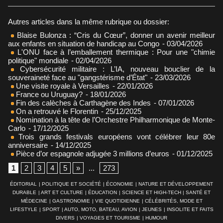
Autres articles dans la même rubrique ou dossier:
Blaise Bulonza : “Cris du Cœur”, donner un avenir meilleur
aux enfants en situation de handicap au Congo
- 03/04/2026
L'ONU face à l’emballement thermique : Pour une "chimie
politique" mondiale
- 02/04/2026
Cybersécurité militaire : L’IA, nouveau bouclier de la
souveraineté face au "gangstérisme d’État"
- 23/03/2026
Une visite royale à Versailles
- 22/01/2026
France ou Uruguay?
- 18/01/2026
Fin des calèches à Carthagène des Indes
- 07/01/2026
On a retrouvé le Florentin
- 25/12/2025
Nomination à la tête de l’Orchestre Philharmonique de Monte-
Carlo
- 17/12/2025
Trois grands festivals européens vont célébrer leur 80e
anniversaire
- 14/12/2025
Pièce d’or espagnole adjugée 3 millions d’euros
- 01/12/2025
1
2
3
4
5
»
...
273
ÉDITORIAL
|
POLITIQUE ET SOCIÉTÉ
|
ÉCONOMIE
|
NATURE ET DÉVELOPPEMENT
DURABLE
|
ART ET CULTURE
|
ÉDUCATION
|
SCIENCE ET HIGH-TECH
|
SANTÉ ET
MÉDECINE
|
GASTRONOMIE
|
VIE QUOTIDIENNE
|
CÉLÉBRITÉS, MODE ET
LIFESTYLE
|
SPORT
|
AUTO, MOTO, BATEAU, AVION
|
JEUNES
|
INSOLITE ET FAITS
DIVERS
|
VOYAGES ET TOURISME
|
HUMOUR