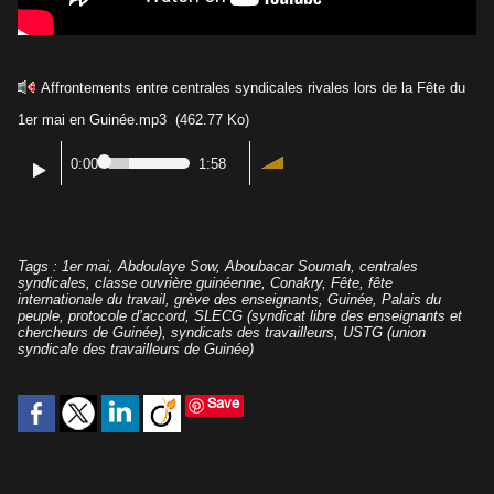
Affrontements entre centrales syndicales rivales lors de la Fête du
1er mai en Guinée.mp3
(462.77 Ko)
0:00
1:58
Tags
:
1er mai
,
Abdoulaye Sow
,
Aboubacar Soumah
,
centrales
syndicales
,
classe ouvrière guinéenne
,
Conakry
,
Fête
,
fête
internationale du travail
,
grève des enseignants
,
Guinée
,
Palais du
peuple
,
protocole d’accord
,
SLECG (syndicat libre des enseignants et
chercheurs de Guinée)
,
syndicats des travailleurs
,
USTG (union
syndicale des travailleurs de Guinée)
Save