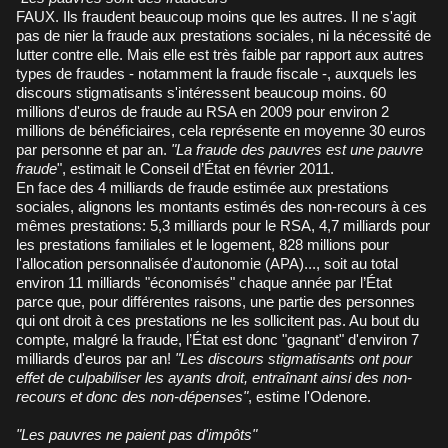
FAUX. Ils fraudent beaucoup moins que les autres. Il ne s'agit
pas de nier la fraude aux prestations sociales, ni la nécessité de
lutter contre elle. Mais elle est très faible par rapport aux autres
types de fraudes - notamment la fraude fiscale -, auxquels les
discours stigmatisants s'intéressent beaucoup moins. 60
millions d'euros de fraude au RSA en 2009 pour environ 2
millions de bénéficiaires, cela représente en moyenne 30 euros
par personne et par an.
"La fraude des pauvres est une pauvre
fraude
", estimait le Conseil d’État en février 2011.
En face des 4 milliards de fraude estimée aux prestations
sociales, alignons les montants estimés des non-recours à ces
mêmes prestations: 5,3 milliards pour le RSA, 4,7 milliards pour
les prestations familiales et le logement, 828 millions pour
l'allocation personnalisée d'autonomie (APA)..., soit au total
environ 11 milliards "économisés" chaque année par l’État
parce que, pour différentes raisons, une partie des personnes
qui ont droit à ces prestations ne les sollicitent pas. Au bout du
compte, malgré la fraude, l’État est donc "gagnant" d'environ 7
milliards d'euros par an!
"Les discours stigmatisants ont pour
effet de culpabiliser les ayants droit, entraînant ainsi des non-
recours et donc des non-dépenses"
, estime l'Odenore.
"Les pauvres ne paient pas d'impôts"