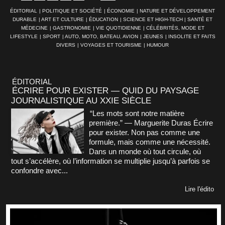
ÉDITORIAL
|
POLITIQUE ET SOCIÉTÉ
|
ÉCONOMIE
|
NATURE ET DÉVELOPPEMENT
DURABLE
|
ART ET CULTURE
|
ÉDUCATION
|
SCIENCE ET HIGH-TECH
|
SANTÉ ET
MÉDECINE
|
GASTRONOMIE
|
VIE QUOTIDIENNE
|
CÉLÉBRITÉS, MODE ET
LIFESTYLE
|
SPORT
|
AUTO, MOTO, BATEAU, AVION
|
JEUNES
|
INSOLITE ET FAITS
DIVERS
|
VOYAGES ET TOURISME
|
HUMOUR
ÉDITORIAL
ÉCRIRE POUR EXISTER — QUID DU PAYSAGE
JOURNALISTIQUE AU XXIE SIÈCLE
“Les mots sont notre matière
première.” — Marguerite Duras Écrire
pour exister. Non pas comme une
formule, mais comme une nécessité.
Dans un monde où tout circule, où
tout s’accélère, où l’information se multiplie jusqu’à parfois se
confondre avec...
Lire l'édito