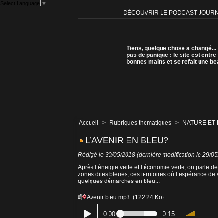
Select Language
▼
DÉCOUVRIR LE PODCAST JOUR
Tiens, quelque chose a changé...
pas de panique : le site est entre
bonnes mains et se refait une be
Accueil
>
Rubriques thématiques
>
NATURE ET
L’AVENIR EN BLEU?
Rédigé le 30/05/2018 (dernière modification le 29/0
Après l’énergie verte et l’économie verte, on parle d
zones dites bleues, ces territoires où l’espérance de 
quelques démarches en bleu...
Avenir bleu.mp3
(122.24 Ko)
0:00
0:15