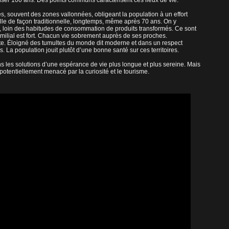
sser 100 ans. Des points communs caractérisent ces lieux de vie.
lés, souvent des zones vallonnées, obligeant la population à un effort
ille de façon traditionnelle, longtemps, même après 70 ans. On y
e, loin des habitudes de consommation de produits transformés. Ce sont
amilial est fort. Chacun vie sobrement auprès de ses proches.
ante. Éloigné des tumultes du monde dit moderne et dans un respect
s. La population jouit plutôt d’une bonne santé sur ces territoires.
 les solutions d’une espérance de vie plus longue et plus sereine. Mais
otentiellement menacé par la curiosité et le tourisme.