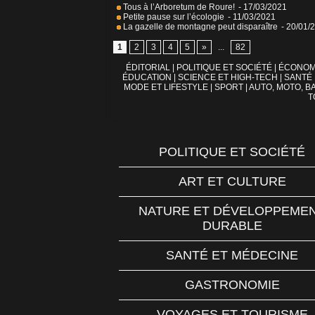
Tous à l’Arboretum de Roure!
- 17/03/2021
Petite pause sur l’écologie
- 11/03/2021
La gazelle de montagne peut disparaître
- 20/01/
1
2
3
4
5
»
...
82
ÉDITORIAL
|
POLITIQUE ET SOCIÉTÉ
|
ÉCONOM
ÉDUCATION
|
SCIENCE ET HIGH-TECH
|
SANTÉ
MODE ET LIFESTYLE
|
SPORT
|
AUTO, MOTO, BA
T
POLITIQUE ET SOCIÉTÉ
ART ET CULTURE
NATURE ET DÉVELOPPEME
DURABLE
SANTÉ ET MÉDECINE
GASTRONOMIE
VOYAGES ET TOURISME