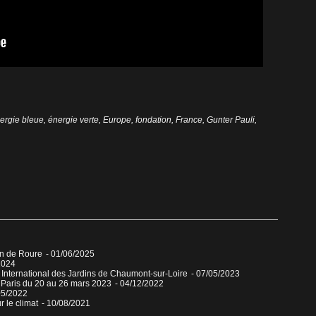
ergie bleue
,
énergie verte
,
Europe
,
fondation
,
France
,
Gunter Pauli
,
in de Roure
- 01/06/2025
2024
al International des Jardins de Chaumont-sur-Loire
- 07/05/2023
 Paris du 20 au 26 mars 2023
- 04/12/2022
05/2022
r le climat
- 10/08/2021