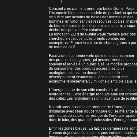
Concept créé par l’entrepreneur belge Gunter Pauli,
l’économie bleue est un modèle de production qui ve
se suffire aux besoins de bases des femmes et des
hommes, en valorisant les ressources locales. Inspir
du biomimétisme et de l’économie circulaire, chaque
déchet doit pouvoir être valorisé.
La fondation ZERI de Gunter Pauli travaille avec des
chercheurs et soutient des projets comme, par
exemple, en France la culture de champignons à part
de marc de café.
Face à une économie verte qui mène à consommer
des produits biologiques, qui peuvent venir de loin,
souvent réservés à un public aisé, le modèle propos
de consommer des produits accessibles, plus
écologiques dans une démarche locale de
développement économique. Actuellement cette
économie représenterait 3 millions d’emplois dans l
L’énergie bleue de son côté consiste à utiliser les 
hydroliennes. Cette énergie renouvelable est exploi
des côtes. Les hydroliennes ont l’avantage de restit
Il serait aussi possible de produire de l’énergie dit
d’osmose avec l’eau douce fluviale qui se mélange à l
permettrait de stocker et restituer de l’énergie rapid
dans le futur, des quantités colossales d’énergie pour
Enfin les zones bleues. En fait, ces dernières ne sont
Comme déjà évoqué, ces quelques territoires isolés