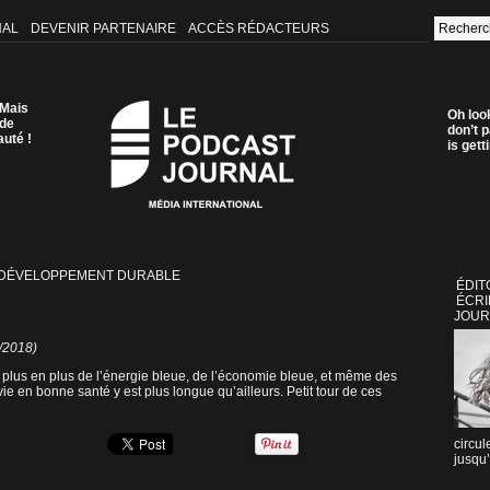
NAL
DEVENIR PARTENAIRE
ACCÈS RÉDACTEURS
 Mais
Oh loo
 de
don’t p
auté !
is get
 DÉVELOPPEMENT DURABLE
ÉDIT
ÉCRI
JOUR
5/2018)
e plus en plus de l’énergie bleue, de l’économie bleue, et même des
vie en bonne santé y est plus longue qu’ailleurs. Petit tour de ces
circul
jusqu’