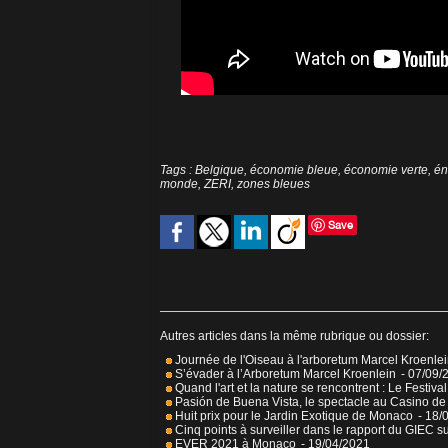
Tags
:
Belgique
,
économie bleue
,
économie verte
,
én
monde
,
ZERI
,
zones bleues
Save
Autres articles dans la même rubrique ou dossier:
Journée de l'Oiseau à l'arboretum Marcel Kroenle
S’évader à l’Arboretum Marcel Kroenlein
- 07/09/
Quand l'art et la nature se rencontrent : Le Festiv
Pasión de Buena Vista, le spectacle au Casino de
Huit prix pour le Jardin Exotique de Monaco
- 18/
Cinq points à surveiller dans le rapport du GIEC su
EVER 2021 à Monaco
- 19/04/2021