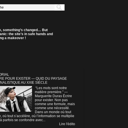
k, something’s changed… But
anic: the site’s in safe hands and
ting a makeover !
ORIAL
RE POUR EXISTER — QUID DU PAYSAGE
NALISTIQUE AU XXIE SIÈCLE
“Les mots sont notre
matière première.” —
Marguerite Duras Écrire
pour exister. Non pas
comme une formule, mais
comme une nécessité.
Dans un monde où tout
e, où tout s’accélère, où l’information se multiplie
à parfois se confondre avec...
Lire l'édito