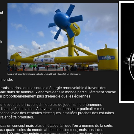
ut
é
ir
e
Démonstrateur hydrolienne Sabella D10 à Brest. Photo (c) G. Mannaerts
e monde.
courants marins comme source d’énergie renouvelable à travers des
table dans de nombreux endroits dans le monde particulièrement proche
uer proportionnellement plus d’énergie que les éoliennes.
e osmotique. Le principe technique est de jouer sur le phénomène
'eau salée de la mer. À travers un condensateur particulier cela
ement et avec des centrales électriques installées proches des estuaires
raient être produites.
 pas un concept mais plus un état de fait que l'on a nommé de la sorte.
 aux quatre coins du monde abritent des femmes, mais aussi des