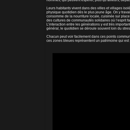
hommes, qui peuvent espérer, plus qu’ailleurs, dépa
Leurs habitants vivent dans des villes et villages iso
physique quotidien dès le plus jeune âge. On y trava
consomme de la nourriture locale, cuisinée sur plac
des cultures de communautés solidaires où l’esprit f
L’interaction entre les générations y est très import
général, le quotidien se déroule souvent loin du stres
Chacun peut voir facilement dans ces points communs
ces zones bleues représentent un patrimoine qui est p