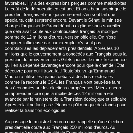
favorables. Il y a des expressions perçues comme maladroites.
Le coût de la démocratie en est une. Et on a beau savoir que le
président français et son gouvernement s’en sont fait une
spécialité, cela surprend encore. Devant le Sénat, le ministre
chargé d’organiser le Grand débat a expliqué sans sourciller
que cela avait coûté aux contribuables français la modique
somme de 12 millions d’euros, version officielle. On n’ose
imaginer l’officieuse car par exemple, n’y sont pas
comptabilisés les déplacements présidentiels. Après les 10
millions que le gouvernement a concédés aux Français sous la
pression du mouvement des Gilets jaunes, le ministre annonce
qu’il en a dépensé davantage encore pour que le chef de l’État
découvre pour qui il travaillait! Toutefois, vu qu’Emmanuel
Macron a utilisé les grands débats à des fins électorales
comme l’a reconnu le CSA, les Français vont peut-être faire
des économies sur les élections européennes! Mieux encore,
on apprend encore que la moitié de ces 12 millions a été
avancée par le ministère de la Transition écologique et solidaire.
Après cela il ne faut pas s’étonner qu’il manque des fonds pour
réaliser la transition écologique!
Au passage le ministre Lecornu nous rappelle qu’une élection
présidentielle coûte aux Français 250 millions d’euros. Au
moment où plus de la moitié de Français interrogés dans un