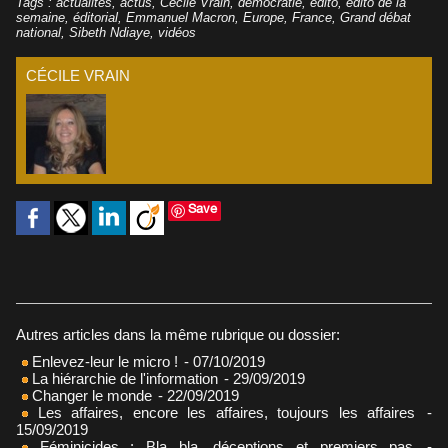
Tags
:
actualités
,
actus
,
Cécile Vrain
,
démocratie
,
édito
,
édito de la
semaine
,
éditorial
,
Emmanuel Macron
,
Europe
,
France
,
Grand débat
national
,
Sibeth Ndiaye
,
vidéos
CÉCILE VRAIN
Save
Autres articles dans la même rubrique ou dossier:
Enlevez-leur le micro !
- 07/10/2019
La hiérarchie de l'information
- 29/09/2019
Changer le monde
- 22/09/2019
Les affaires, encore les affaires, toujours les affaires
-
15/09/2019
Féminicides : Bla bla, déceptions et premiers pas
-