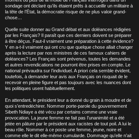
sondage ont déclaré qu’ils étaient prêts à accueillir un militaire à
la tête de l’État, la démocratie risque de ne plus valoir grand-
chose…
Quelle suite donner au Grand débat et aux doléances rédigées
par les Français? Il paraît que ces derniers doivent se préparer
à être déçus. Faut-il vraiment une préparation à cette évidence?
Y en a-t-il vraiment qui ont cru que quelque chose allait changer
après la lecture par nos ministres de ces fameux cahiers de
doléances? Les Français sont prévenus, toutes les demandes
et autres revendications ne pourront être prises en compte. Le
national prévaudra sur l’individuel. A priori cela semble évident,
toutefois, à demander leur avis aux Français on risquait de le
recevoir en pleine figure et pas toujours avec les nuances dont
les politiques usent habituellement.
En attendant, le président leur a donné du grain à moudre et de
quoi s’entredéchirer. Nommer porte-parole du gouvernement
Sibeth Ndiaye a été vécu par certains comme une vraie
provocation. La jeune femme ne fait pas l’unanimité et a été
jetée en pâture par le président aux racistes de tout poil. A lui le
beau rôle. Nommer à ce poste une femme, jeune, noire et
comme elle le dit elle-même cumularde. Dommage qu’elle n’ait