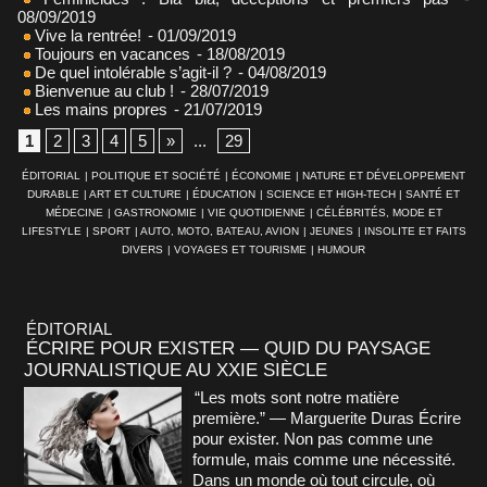
08/09/2019
Vive la rentrée!
- 01/09/2019
Toujours en vacances
- 18/08/2019
De quel intolérable s’agit-il ?
- 04/08/2019
Bienvenue au club !
- 28/07/2019
Les mains propres
- 21/07/2019
1
2
3
4
5
»
...
29
ÉDITORIAL
|
POLITIQUE ET SOCIÉTÉ
|
ÉCONOMIE
|
NATURE ET DÉVELOPPEMENT
DURABLE
|
ART ET CULTURE
|
ÉDUCATION
|
SCIENCE ET HIGH-TECH
|
SANTÉ ET
MÉDECINE
|
GASTRONOMIE
|
VIE QUOTIDIENNE
|
CÉLÉBRITÉS, MODE ET
LIFESTYLE
|
SPORT
|
AUTO, MOTO, BATEAU, AVION
|
JEUNES
|
INSOLITE ET FAITS
DIVERS
|
VOYAGES ET TOURISME
|
HUMOUR
ÉDITORIAL
ÉCRIRE POUR EXISTER — QUID DU PAYSAGE
JOURNALISTIQUE AU XXIE SIÈCLE
“Les mots sont notre matière
première.” — Marguerite Duras Écrire
pour exister. Non pas comme une
formule, mais comme une nécessité.
Dans un monde où tout circule, où