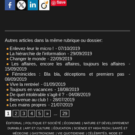
Save
Autres articles dans la même rubrique ou dossier:
Enlevez-leur le micro !
- 07/10/2019
La hiérarchie de l'information
- 29/09/2019
Changer le monde
- 22/09/2019
Les affaires, encore les affaires, toujours les affaires
-
15/09/2019
Féminicides : Bla bla, déceptions et premiers pas
-
08/09/2019
Vive la rentrée!
- 01/09/2019
Toujours en vacances
- 18/08/2019
De quel intolérable s’agit-il ?
- 04/08/2019
Bienvenue au club !
- 28/07/2019
Les mains propres
- 21/07/2019
1
2
3
4
5
»
...
29
ÉDITORIAL
|
POLITIQUE ET SOCIÉTÉ
|
ÉCONOMIE
|
NATURE ET DÉVELOPPEMENT
DURABLE
|
ART ET CULTURE
|
ÉDUCATION
|
SCIENCE ET HIGH-TECH
|
SANTÉ ET
MÉDECINE
|
GASTRONOMIE
|
VIE QUOTIDIENNE
|
CÉLÉBRITÉS, MODE ET