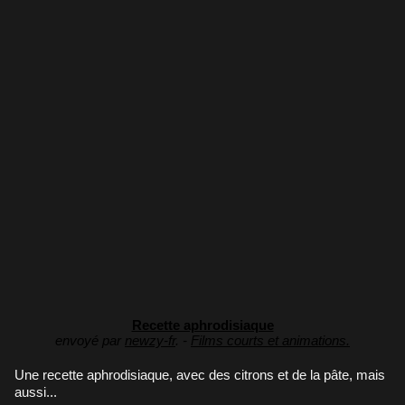
Recette aphrodisiaque
envoyé par
newzy-fr
. -
Films courts et animations.
Une recette aphrodisiaque, avec des citrons et de la pâte, mais
aussi...