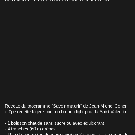
Recette du programme "Savoir maigrir" de Jean-Michel Cohen,
crêpe recette légère pour un brunch light pour la Saint Valentin...
- 1 boisson chaude sans sucre ou avec édulcorant
- 4 tranches (60 g) crêpes
- 10 g de beurre (ou de margarine) ou 2 cuillers à café rases de