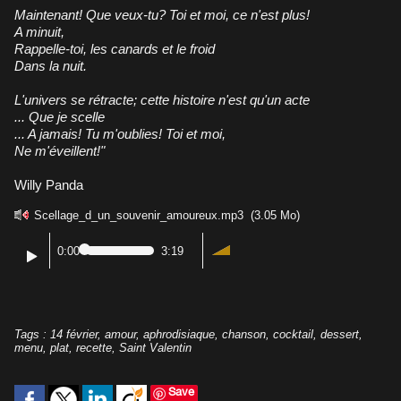
Maintenant! Que veux-tu? Toi et moi, ce n'est plus!
A minuit,
Rappelle-toi, les canards et le froid
Dans la nuit.
L'univers se rétracte; cette histoire n'est qu'un acte
... Que je scelle
... A jamais! Tu m'oublies! Toi et moi,
Ne m'éveillent!"
Willy Panda
Scellage_d_un_souvenir_amoureux.mp3
(3.05 Mo)
0:00
3:19
Tags
:
14 février
,
amour
,
aphrodisiaque
,
chanson
,
cocktail
,
dessert
,
menu
,
plat
,
recette
,
Saint Valentin
Save