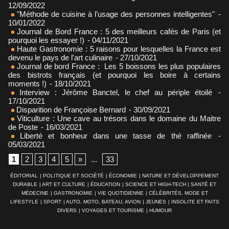
12/09/2022
"Méthode de cuisine à l’usage des personnes intelligentes"
-
10/01/2022
Journal de Bord France : 5 des meilleurs cafés de Paris (et
pourquoi les essayer !)
- 04/11/2021
Haute Gastronomie : 5 raisons pour lesquelles la France est
devenu le pays de l'art culinaire
- 27/10/2021
Journal de bord France : Les 5 boissons les plus populaires
des bistrots français (et pourquoi les boire à certains
moments !)
- 18/10/2021
Interview : Jérôme Banctel, le chef au périple étoilé
-
17/10/2021
Disparition de Françoise Bernard
- 30/09/2021
Viticulture : Une cave au trésors dans le domaine du Maitre
de Poste
- 16/03/2021
Liberté et bonheur dans une tasse de thé raffinée
-
05/03/2021
1
2
3
4
5
»
...
33
ÉDITORIAL
|
POLITIQUE ET SOCIÉTÉ
|
ÉCONOMIE
|
NATURE ET DÉVELOPPEMENT
DURABLE
|
ART ET CULTURE
|
ÉDUCATION
|
SCIENCE ET HIGH-TECH
|
SANTÉ ET
MÉDECINE
|
GASTRONOMIE
|
VIE QUOTIDIENNE
|
CÉLÉBRITÉS, MODE ET
LIFESTYLE
|
SPORT
|
AUTO, MOTO, BATEAU, AVION
|
JEUNES
|
INSOLITE ET FAITS
DIVERS
|
VOYAGES ET TOURISME
|
HUMOUR