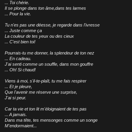
... Toi chérie.
Il se plonge dans ton âme,dans tes larmes
... Pour la vie.
Tu n'es pas une déesse, je regarde dans l'ivresse
... Juste comme ça
La couleur de tes yeux ou des cieux
... C'est bien toi!
Pourrais-tu me donner, la splendeur de ton nez
... En cadeau.
J'ai senti comme un souffle, dans mon gouffre
... Oh! Si chaud!
Viens à moi, s'il-te-plaît, tu me fais respirer
... Et je pleure,
Que l'avenir me réserve une surprise,
J'ai si peur.
Car ta vie et ton lit m'éloignaient de tes pas
... A jamais.
Dans ma tête, tes mensonges comme un songe
M'endormaient...