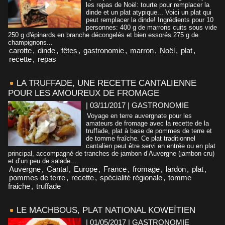
les repas de Noël: tourte pour remplacer la
dinde et un plat atypique... Voici un plat qui
peut remplacer la dinde! Ingrédients pour 10
personnes: 400 g de marrons cuits sous vide
250 g d'épinards en branche décongelés et bien essorés 275 g de
champignons...
carotte
,
dinde
,
fêtes
,
gastronomie
,
marron
,
Noël
,
plat
,
recette
,
repas
LA TRUFFADE, UNE RECETTE CANTALIENNE
POUR LES AMOUREUX DE FROMAGE
| 03/11/2017
|
GASTRONOMIE
Voyage en terre auvergnate pour les
amateurs de fromage avec la recette de la
truffade, plat à base de pommes de terre et
de tomme fraîche. Ce plat traditionnel
cantalien peut être servi en entrée ou en plat
principal, accompagné de tranches de jambon d’Auvergne (jambon cru)
et d’un peu de salade....
Auvergne
,
Cantal
,
Europe
,
France
,
fromage
,
lardon
,
plat
,
pommes de terre
,
recette
,
spécialité régionale
,
tomme
fraiche
,
truffade
LE MACHBOUS, PLAT NATIONAL KOWEÏTIEN
| 01/05/2017
|
GASTRONOMIE