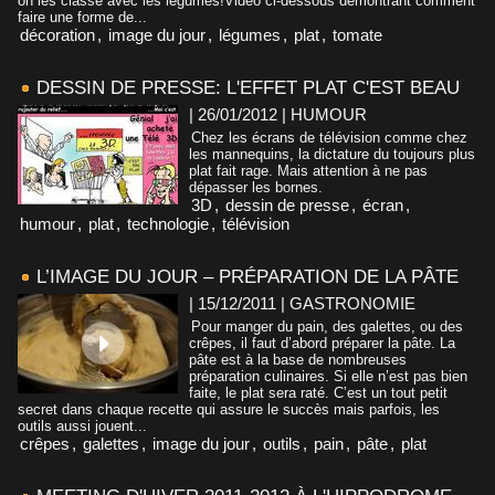
on les classe avec les légumes!Vidéo ci-dessous démontrant comment
faire une forme de...
décoration
,
image du jour
,
légumes
,
plat
,
tomate
DESSIN DE PRESSE: L'EFFET PLAT C'EST BEAU
| 26/01/2012
|
HUMOUR
Chez les écrans de télévision comme chez
les mannequins, la dictature du toujours plus
plat fait rage. Mais attention à ne pas
dépasser les bornes.
3D
,
dessin de presse
,
écran
,
humour
,
plat
,
technologie
,
télévision
L’IMAGE DU JOUR – PRÉPARATION DE LA PÂTE
| 15/12/2011
|
GASTRONOMIE
Pour manger du pain, des galettes, ou des
crêpes, il faut d’abord préparer la pâte. La
pâte est à la base de nombreuses
préparation culinaires. Si elle n’est pas bien
faite, le plat sera raté. C’est un tout petit
secret dans chaque recette qui assure le succès mais parfois, les
outils aussi jouent...
crêpes
,
galettes
,
image du jour
,
outils
,
pain
,
pâte
,
plat