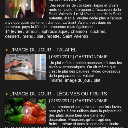
Des recettes de cocktails, tapas et divers
mets en vidéo, à préparer à l'occasion de la
Saint Valentin. Le 14 février, jour de la Saint-
Valentin, était à l'origine dédié plus à l'amour
physique qu'au sentiment d'amour. La Saint Valentin est dans de
nombreux pays la fête des amoureux mais également...
14 février
,
amour
,
aphrodisiaque
,
chanson
,
cocktail
,
dessert
,
menu
,
plat
,
recette
,
Saint Valentin
L’IMAGE DU JOUR – FALAFEL
| 06/07/2012
|
GASTRONOMIE
Un plat méditerranéen accessible à tous les
niveaux économiques. On dit même que
c’est le plat des pauvres! Vidéo ci-dessous
de la préparation du Falafel
Falafel
,
image du jour
,
plat
L’IMAGE DU JOUR – LÉGUMES OU FRUITS
| 31/03/2012
|
GASTRONOMIE
Les tomates et les poivrons, une fois lavés,
sont prêts à être utilisés dans la préparation
des plats aussi bien que dans leur
décoration. Précisons qu'ils s'agit des
fruits... même si dans le domaine culinaire