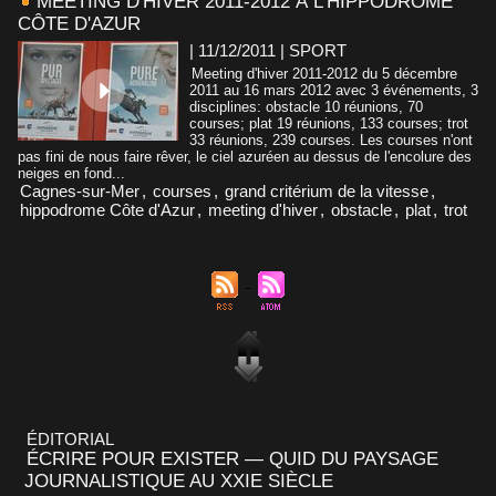
MEETING D'HIVER 2011-2012 À L'HIPPODROME
CÔTE D'AZUR
| 11/12/2011
|
SPORT
Meeting d'hiver 2011-2012 du 5 décembre
2011 au 16 mars 2012 avec 3 événements, 3
disciplines: obstacle 10 réunions, 70
courses; plat 19 réunions, 133 courses; trot
33 réunions, 239 courses. Les courses n'ont
pas fini de nous faire rêver, le ciel azuréen au dessus de l'encolure des
neiges en fond...
Cagnes-sur-Mer
,
courses
,
grand critérium de la vitesse
,
hippodrome Côte d'Azur
,
meeting d'hiver
,
obstacle
,
plat
,
trot
ÉDITORIAL
ÉCRIRE POUR EXISTER — QUID DU PAYSAGE
JOURNALISTIQUE AU XXIE SIÈCLE