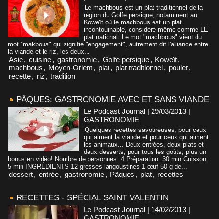
Le machbous est un plat traditionnel de la
région du Golfe persique, notamment au
Koweït où le machbous est un plat
incontournable, considéré même comme LE
plat national. Le mot "machbous" vient du
mot "makbous" qui signifie "engagement", autrement dit l'alliance entre
la viande et le riz, les deux...
Asie
,
cuisine
,
gastronomie
,
Golfe persique
,
Koweït
,
machbous
,
Moyen-Orient
,
plat
,
plat traditionnel
,
poulet
,
recette
,
riz
,
tradition
PÂQUES: GASTRONOMIE AVEC ET SANS VIANDE
Le Podcast Journal | 29/03/2013
|
GASTRONOMIE
Quelques recettes savoureuses, pour ceux
qui aiment la viande et pour ceux qui aiment
les animaux... Deux entrées, deux plats et
deux desserts, pour tous les goûts, plus un
bonus en vidéo! Nombre de personnes: 4 Préparation: 30 min Cuisson:
5 min INGRÉDIENTS 12 grosses langoustines 1 œuf 50 g de...
dessert
,
entrée
,
gastronomie
,
Pâques
,
plat
,
recettes
RECETTES - SPÉCIAL SAINT VALENTIN
Le Podcast Journal | 14/02/2013
|
GASTRONOMIE