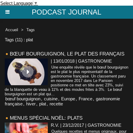
Select Language
▼
PODCAST JOURNAL
Accueil
>
Tags
Tags (11) : plat
BŒUF BOURGUIGNON, LE PLAT DES FRANÇAIS
| 13/01/2018
|
GASTRONOMIE
Une enquête révèle que le bœuf bourguignon
est le plat le plus représentatif de la
gastronomie française. Un classement paru
en novembre 2017 dans Le Parisien
positionne ce met en tête avec 23%, suivi
de la blanquette de veau à 11% et des moules frites à 3%. Le bœuf
bourguignon est un plat qui...
bœuf bourguignon
,
cuisine
,
Europe
,
France
,
gastronomie
française
,
hiver
,
plat
,
recette
MENUS SPÉCIAL NOËL: PLATS
R.V. | 23/12/2017
|
GASTRONOMIE
Quelques recettes et menus originaux, pour