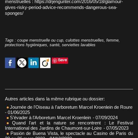
menstruelles :
https://drjengunter.com/2016/05/18/glamour-
gives-risky-period-advice-recommends-dangerous-sea-
sponges/
Tags
:
coupe menstruelle ou cup
,
culottes menstruelles
,
femme
,
protections hygiéniques
,
santé
,
serviettes lavables
Save
Autres articles dans la même rubrique ou dossier:
Journée de l'Oiseau à l'arboretum Marcel Kroenlein de Roure
- 01/06/2025
S’évader à l’Arboretum Marcel Kroenlein
- 07/09/2024
Quand l'art et la nature se rencontrent : Le Festival
International des Jardins de Chaumont-sur-Loire
- 07/05/2023
Pasión de Buena Vista, le spectacle au Casino de Paris du