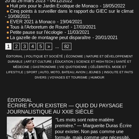
20 au 26 mars 2023
- 04/12/2022
Huit prix pour le Jardin Exotique de Monaco
- 18/05/2022
Cinq points à surveiller dans le rapport du GIEC sur le climat
- 10/08/2021
EVER 2021 à Monaco
- 19/04/2021
Tous à l’Arboretum de Roure!
- 17/03/2021
Petite pause sur l’écologie
- 11/03/2021
La gazelle de montagne peut disparaître
- 20/01/2021
1
2
3
4
5
»
...
82
ÉDITORIAL
|
POLITIQUE ET SOCIÉTÉ
|
ÉCONOMIE
|
NATURE ET DÉVELOPPEMENT
DURABLE
|
ART ET CULTURE
|
ÉDUCATION
|
SCIENCE ET HIGH-TECH
|
SANTÉ ET
MÉDECINE
|
GASTRONOMIE
|
VIE QUOTIDIENNE
|
CÉLÉBRITÉS, MODE ET
LIFESTYLE
|
SPORT
|
AUTO, MOTO, BATEAU, AVION
|
JEUNES
|
INSOLITE ET FAITS
DIVERS
|
VOYAGES ET TOURISME
|
HUMOUR
ÉDITORIAL
ÉCRIRE POUR EXISTER — QUID DU PAYSAGE
JOURNALISTIQUE AU XXIE SIÈCLE
“Les mots sont notre matière
première.” — Marguerite Duras Écrire
pour exister. Non pas comme une
formule, mais comme une nécessité.