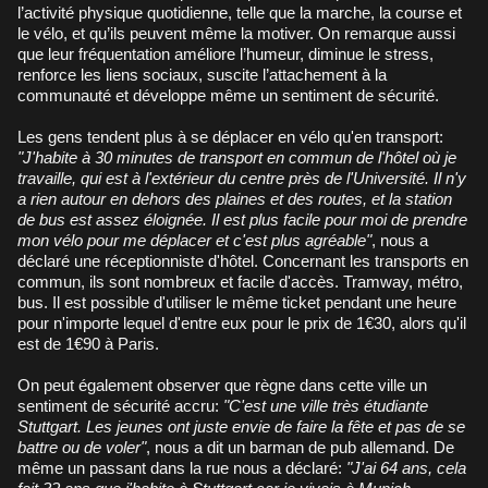
l’activité physique quotidienne, telle que la marche, la course et
le vélo, et qu’ils peuvent même la motiver. On remarque aussi
que leur fréquentation améliore l’humeur, diminue le stress,
renforce les liens sociaux, suscite l’attachement à la
communauté et développe même un sentiment de sécurité.
Les gens tendent plus à se déplacer en vélo qu'en transport:
"J'habite à 30 minutes de transport en commun de l'hôtel où je
travaille, qui est à l'extérieur du centre près de l'Université. Il n'y
a rien autour en dehors des plaines et des routes, et la station
de bus est assez éloignée. Il est plus facile pour moi de prendre
mon vélo pour me déplacer et c'est plus agréable"
, nous a
déclaré une réceptionniste d'hôtel. Concernant les transports en
commun, ils sont nombreux et facile d'accès. Tramway, métro,
bus. Il est possible d'utiliser le même ticket pendant une heure
pour n'importe lequel d'entre eux pour le prix de 1€30, alors qu'il
est de 1€90 à Paris.
On peut également observer que règne dans cette ville un
sentiment de sécurité accru:
"C'est une ville très étudiante
Stuttgart. Les jeunes ont juste envie de faire la fête et pas de se
battre ou de voler"
, nous a dit un barman de pub allemand. De
même un passant dans la rue nous a déclaré:
"J'ai 64 ans, cela