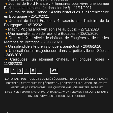
Journal de Bord France : 7 itinéraires pour vivre une journée
Parisienne authentique (et dans l’ordre !)
- 11/11/2021
Journal de bord France : 4 faits historiques sur l’architecture
en Bourgogne
- 25/10/2021
Journal de bord France : 4 secrets sur l’histoire de la
Bourgogne
- 14/10/2021
Machu Picchu a rouvert son site au public
- 27/11/2020
Une nouvelle façon de rejoindre Budapest
- 12/09/2020
Depuis le XIIe siècle, le château de Fougères veille sur les
Marches de Bretagne
- 23/08/2020
Un splendide site préhistorique à Saint-Just
- 20/08/2020
Une cathédrale majestueuse dans la petite ville de Sées
-
13/08/2020
Carrouges, un étonnant château en briques roses
-
11/08/2020
1
2
3
4
5
»
...
67
ÉDITORIAL
|
POLITIQUE ET SOCIÉTÉ
|
ÉCONOMIE
|
NATURE ET DÉVELOPPEMENT
DURABLE
|
ART ET CULTURE
|
ÉDUCATION
|
SCIENCE ET HIGH-TECH
|
SANTÉ ET
MÉDECINE
|
GASTRONOMIE
|
VIE QUOTIDIENNE
|
CÉLÉBRITÉS, MODE ET
LIFESTYLE
|
SPORT
|
AUTO, MOTO, BATEAU, AVION
|
JEUNES
|
INSOLITE ET FAITS
DIVERS
|
VOYAGES ET TOURISME
|
HUMOUR