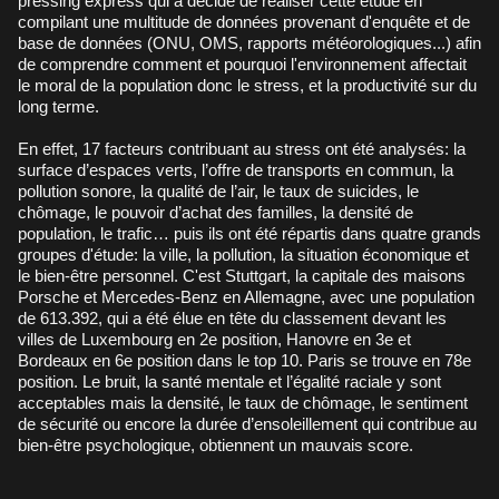
pressing express qui a décidé de réaliser cette étude en
compilant une multitude de données provenant d'enquête et de
base de données (ONU, OMS, rapports météorologiques...) afin
de comprendre comment et pourquoi l'environnement affectait
le moral de la population donc le stress, et la productivité sur du
long terme.
En effet, 17 facteurs contribuant au stress ont été analysés: la
surface d’espaces verts, l’offre de transports en commun, la
pollution sonore, la qualité de l’air, le taux de suicides, le
chômage, le pouvoir d’achat des familles, la densité de
population, le trafic… puis ils ont été répartis dans quatre grands
groupes d'étude: la ville, la pollution, la situation économique et
le bien-être personnel. C'est Stuttgart, la capitale des maisons
Porsche et Mercedes-Benz en Allemagne, avec une population
de 613.392, qui a été élue en tête du classement devant les
villes de Luxembourg en 2e position, Hanovre en 3e et
Bordeaux en 6e position dans le top 10. Paris se trouve en 78e
position. Le bruit, la santé mentale et l’égalité raciale y sont
acceptables mais la densité, le taux de chômage, le sentiment
de sécurité ou encore la durée d’ensoleillement qui contribue au
bien-être psychologique, obtiennent un mauvais score.