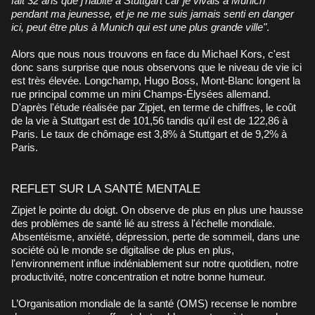
fait 32 ans que j'habite à Stuttgart car je vivais à Munich
pendant ma jeunesse, et je ne me suis jamais senti en danger
ici, peut être plus à Munich qui est une plus grande ville"
.
Alors que nous nous trouvons en face du Michael Kors, c'est
donc sans surprise que nous observons que le niveau de vie ici
est très élevée. Longchamp, Hugo Boss, Mont-Blanc longent la
rue principal comme un mini Champs-Élysées allemand.
D'après l'étude réalisée par Zipjet, en terme de chiffres, le coût
de la vie à Stuttgart est de 101,56 tandis qu'il est de 122,86 à
Paris. Le taux de chômage est 3,8% à Stuttgart et de 9,2% à
Paris.
REFLET SUR LA SANTÉ MENTALE
Zipjet le pointe du doigt. On observe de plus en plus une hausse
des problèmes de santé lié au stress à l'échelle mondiale.
Absentéisme, anxiété, dépression, perte de sommeil, dans une
société où le monde se digitalise de plus en plus,
l'environnement influe indéniablement sur notre quotidien, notre
productivité, notre concentration et notre bonne humeur.
L’Organisation mondiale de la santé (OMS) recense le nombre