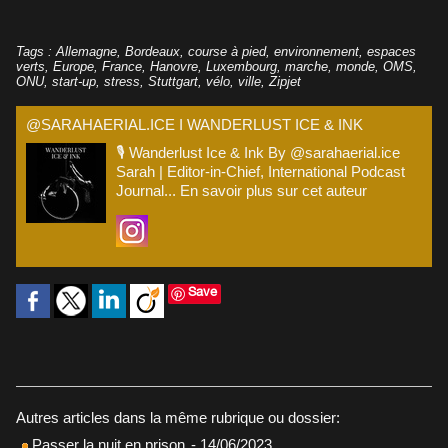
Tags
:
Allemagne
,
Bordeaux
,
course à pied
,
environnement
,
espaces
verts
,
Europe
,
France
,
Hanovre
,
Luxembourg
,
marche
,
monde
,
OMS
,
ONU
,
start-up
,
stress
,
Stuttgart
,
vélo
,
ville
,
Zipjet
@SARAHAERIAL.ICE I WANDERLUST ICE & INK
🎙️ Wanderlust Ice & Ink By @sarahaerial.ice
Sarah | Editor-in-Chief, International Podcast
Journal...
En savoir plus sur cet auteur
Save
Autres articles dans la même rubrique ou dossier:
Passer la nuit en prison
- 14/06/2023