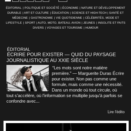
ÉDITORIAL
|
POLITIQUE ET SOCIÉTÉ
|
ÉCONOMIE
|
NATURE ET DÉVELOPPEMENT
DURABLE
|
ART ET CULTURE
|
ÉDUCATION
|
SCIENCE ET HIGH-TECH
|
SANTÉ ET
MÉDECINE
|
GASTRONOMIE
|
VIE QUOTIDIENNE
|
CÉLÉBRITÉS, MODE ET
LIFESTYLE
|
SPORT
|
AUTO, MOTO, BATEAU, AVION
|
JEUNES
|
INSOLITE ET FAITS
DIVERS
|
VOYAGES ET TOURISME
|
HUMOUR
ÉDITORIAL
ÉCRIRE POUR EXISTER — QUID DU PAYSAGE
JOURNALISTIQUE AU XXIE SIÈCLE
“Les mots sont notre matière
première.” — Marguerite Duras Écrire
pour exister. Non pas comme une
formule, mais comme une nécessité.
Dans un monde où tout circule, où
tout s’accélère, où l’information se multiplie jusqu’à parfois se
confondre avec...
Lire l'édito