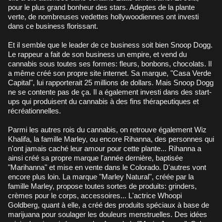
pour le plus grand bonheur des stars. Adeptes de la plante
verte, de nombreuses vedettes hollywoodiennes ont investi
dans ce business florissant.
Et il semble que le leader de ce business soit bien Snoop Dogg.
Le rappeur a fait de son business un empire, et vend du
cannabis sous toutes ses formes: fleurs, bonbons, chocolats. Il
a même créé son propre site internet. Sa marque, "Casa Verde
Capital", lui rapporterait 25 millions de dollars. Mais Snoop Dogg
ne se contente pas de ça. Il a également investi dans des start-
ups qui produisent du cannabis à des fins thérapeutiques et
récréationnelles.
Parmi les autres rois du cannabis, on retrouve également Wiz
Khalifa, la famille Marley, ou encore Rihanna, des personnes qui
n'ont jamais caché leur amour pour cette plante... Rihanna a
ainsi créé sa propre marque l'année dernière, baptisée
"Marihanna" et mise en vente dans le Colorado. D'autres vont
encore plus loin. La marque "Marley Natural", créée par la
famille Marley, propose toutes sortes de produits: grinders,
crèmes pour le corps, accessoires... L'actrice Whoopi
Goldberg, quant à elle, a créé des produits spéciaux à base de
marijuana pour soulager les douleurs menstruelles. Des idées