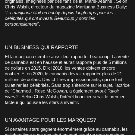
originales, imaginées par des fans de la "Marie-Jeanne". Selon
Chris Walsh, directeur du magazine Marijuana Business Daily:
"
La marijuana était un hobby depuis longtemps pour les
célébrités qui ont investi. Beaucoup y sont liés
personnellement
".
UN BUSINESS QUI RAPPORTE
Et la marijuana semble aussi leur rapporter beaucoup. La vente
de cannabis est en hausse et aurait rapporté plus de 5 millions
de dollars en 2015. D'ici 2018, les ventes doivent encore
doubler. Et en 2020, le cannabis devrait rapporter plus de 21
millions de dollars. Des chiffres impressionnants, qui ne font
qu'attirer les célébrités. Sans trop s'étendre sur le sujet, l'actrice
de "Charmed", Rose McGowan, a également avoué
"avoir
investi"
. Selon Chris Walsh, l'intérêt financier serait le premier
facteur qui pousse les stars à investir.
UN AVANTAGE POUR LES MARQUES?
Si certaines stars gagnent énormément grâce au cannabis, les
collaborations avec des start-up sont aussi un gros avantage