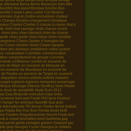
bé gorille
bébé panda
bébé phoque
beluga
er allemand
Berna
Berne
Besançon
bien-être
Blackfish
boa
boeuf
Bombay
bonobo
Boo
identité
Cassel Lakes
castor
Cat Stevens
animale
chacal
chaîne animalières
chaleur
n
Champs-Élysées
changement climatique
iseaux
Charles
Charles X
chasse à courre
chat à
ite chiot
chat sauvage
chats
chauve-souris
o
chien bleu
chien dansant
chien de chasse
garde
chien guide
chien héros
chien invisible
dangereux
Chiens Guides d’Aveugles de
zur Corse
chimère
chiots
Chipie
cigogne
tiere des animaux
cimetièrere
cobra
cochon
eur
cohabitation
Colombie
communication
ition
comportement de groupe
Conchita
onduite
conférence
conseil
en souvenir de
enir de Major
en souvenir de Manyula
en
en souvenir de Moustique
en souvenir de
r de Pumba
en souvenir de Target
en souvenir
 disparition
enclos
enfants
enfants malades
cargot
espèces
espèces menacées
essaimage
éthique
éthologie
Étienne Geoffroy Saint-Hilaire
re doué de sensibilité
étude
Euro 2012
als
Ewa Bedynski
exécution
expo
extra-
Facebook
faire-part
Fantik
FAO
farce
Fashion
il manger les animaux
fauvette
faux gras
e Internationale
FEI
fennec
Fenton
ferme
festival
rpa
Filipka
film
Finn
flore
Floride
fonds
forêt
ine
Foulées Roquebrunoises
fourmi
Frank and
ruits à coque
funérailles
furet
Gadhimai
gag
ard
garde
garde partagée
gardon
Gaspard
gaz
elle
geai
Georges Cuvier
Georges le solitaire