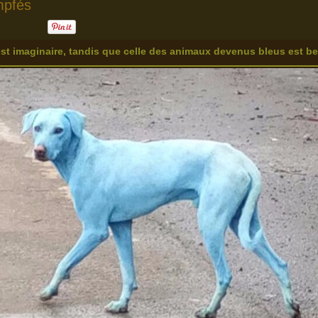
mpfés
st imaginaire, tandis que celle des animaux devenus bleus est bel