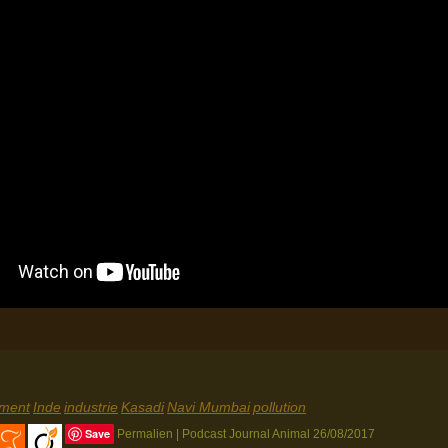
ment
Inde
industrie
Kasadi
Navi Mumbai
pollution
Save
Permalien
|
Podcast Journal Animal
26/08/2017