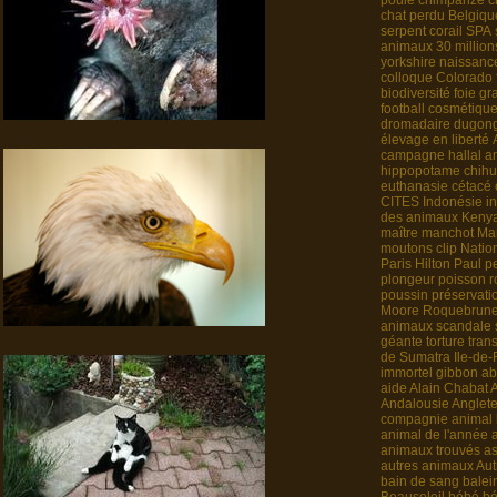
poule
chimpanzé
c
chat perdu
Belgiqu
serpent
corail
SPA
animaux
30 million
yorkshire
naissanc
colloque
Colorado
biodiversité
foie gr
football
cosmétiqu
dromadaire
dugon
élevage en liberté
campagne
hallal
a
hippopotame
chih
euthanasie
cétacé
CITES
Indonésie
i
des animaux
Keny
maître
manchot
Mar
moutons
clip
Natio
Paris Hilton
Paul
p
plongeur
poisson 
poussin
préservati
Moore
Roquebrun
animaux
scandale
géante
torture
tran
de Sumatra
Ile-de
immortel
gibbon
ab
aide
Alain Chabat
Andalousie
Anglete
compagnie
animal
animal de l'année
animaux trouvés
as
autres animaux
Aut
bain de sang
balei