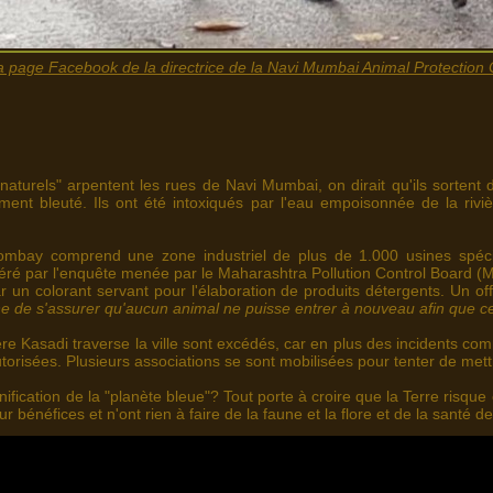
la page Facebook de la directrice de la Navi Mumbai Animal Protection 
naturels" arpentent les rues de Navi Mumbai, on dirait qu'ils sortent d
ment bleuté. Ils ont été intoxiqués par l'eau empoisonnée de la rivi
Bombay comprend une zone industriel de plus de 1.000 usines spécial
péré par l'enquête menée par le Maharashtra Pollution Control Board (
un colorant servant pour l'élaboration de produits détergents. Un of
e de s'assurer qu'aucun animal ne puisse entrer à nouveau afin que ce
re Kasadi traverse la ville sont excédés, car en plus des incidents com
utorisées. Plusieurs associations se sont mobilisées pour tenter de met
ification de la "planète bleue"? Tout porte à croire que la Terre risqu
 bénéfices et n'ont rien à faire de la faune et la flore et de la santé de