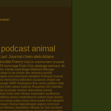
ociaux!
l
podcast animal
cast Journal
chien
abécédaire
insolite
France
chat
in memoriam
cruauté
TA
hommage
Etats-Unis
abattage
animaux de
ris
viande
sauvetage
éléphant
élevage
singe
la vie privée des animaux
gorille
pagne
ours
perroquet
adoption
Podcast Journal
ne
rhinocéros
extinction
vacances
chaton
vie
voyage
WWF
Amériques
âne
vache
pétition
Asie
tion
Inde
nature
baleine
Royaume-Uni
hamster
lie
écologie
mouton
laboratoire
panda
chiot
chien volé
Afrique
exposition
souffrance
ifères marins
maltraitance
voiture
loup
vaches
aux
orang-outan
orque
découverte
livre
dauphin
hoque
chasse
hippophagie
pigeon
concours
ion
Monaco
équitation
Afrique du Sud
accident