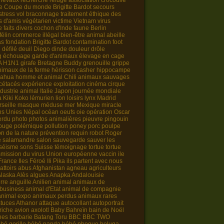
hevaux
recherche
refuge
association
crocodile
e
Coupe du monde
Brigitte Bardot
secours
stress
vol
braconnage
traitement éthique des
s d'amis
végétarien
victime
Vietnam
virus
e
faits divers
cochon d'Inde
faune
Berlin
félin
commerce illégal
bien-être animal
abeille
as
fondation Brigitte Bardot
contamination
foot
e
défilé
deuil
Diego
dinde
douleur
drôle
g
échouage
garde d'animaux
élevage en cage
A H1N1
girafe
Bretagne
Buddy
grenouille
grippe
nimaux de la ferme
hérisson
casher
hippocampe
uahua
homme et animal
Chili
animaux sauvages
cétacés
expérience
exploitation
cinéma
cirque
ndustrie animal
Italie
Japon
journée mondiale
a
Kiki
Koko
lémurien
lion
loisirs
lynx
Madrid
seille
masque
méduse
mer
Mexique
miracle
ns Unies
Népal
océan
oeufs
oie
opération
Oscar
erdu
photo
photos animalières
pieuvre
pingouin
rouge
polémique
pollution
poney
porc
poulpe
on de la nature
prévention
requin
robot
Roger
e
salamandre
salon
sauvegarde
sauver les
séisme
sons
Suisse
témoignage
tortue
tortue
smission du virus
Union européenne
vaccin
ile
-France
Iles Féroé
Ili Pika
ils partent avec nous
attoirs
abus
Afghanistan
agneau
agriculteurs
Alaska
Alès
algues
Anapka
Andalouisie
rre
anguille
Anilien
animal animaux de
 business
animal d'Etat
animal de compagnie
animal expo
animaux perdus
animaux rares
tuces
Athanor
attaque
autocollant
autoportrait
riche
avion
axolotl
Baby
Bahreïn
bain de Noël
nes
barbarie
Batang Toru
BBC
BBC TWO