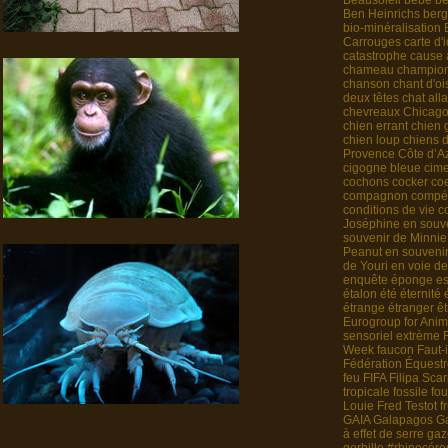
Beausoleil
bébé
bé
Ben Heinrichs
berg
bio-minéralisation
Carrouges
carte d'
catastrophe
cause 
chameau
champio
chanson
chant d'o
deux têtes
chat alla
chevreaux
Chicag
chien errant
chien 
chien loup
chiens 
Provence Côte d’A
cigogne bleue
cime
cochons
cocker
co
compagnon
compét
conditions de vie
c
Joséphine
en souv
souvenir de Minnie
Peanut
en souveni
de Youri
en voie de
enquête
éponge
es
étalon
été
éternité
étrange
étranger
êt
Eurogroup for Anim
sensoriel
extrème
Week
faucon
Faut-
Fédération Équestr
feu
FIFA
Filipa Sca
tropicale
fossile
fou
Louie
Fred Testot
f
GAIA
Galapagos
G
à effet de serre
gaz