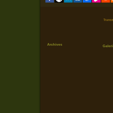
Transm
Archives
Galer