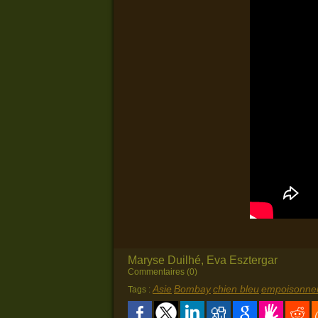
Maryse Duilhé, Eva Esztergar
Commentaires (0)
Asie
Bombay
chien bleu
empoisonne
Tags :