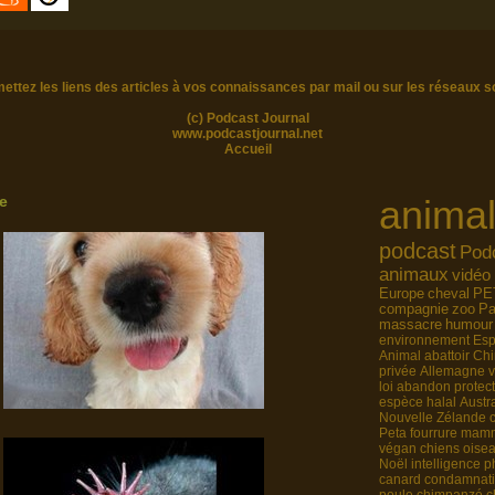
ettez les liens des articles à vos connaissances par mail ou sur les réseaux s
(c) Podcast Journal
www.podcastjournal.net
Accueil
ie
anima
podcast
Pod
animaux
vidéo
Europe
cheval
PE
compagnie
zoo
Pa
massacre
humour
environnement
Es
Animal
abattoir
Chi
privée
Allemagne
loi
abandon
protec
espèce
halal
Austra
Nouvelle Zélande
Peta
fourrure
mamm
végan
chiens
oise
Noël
intelligence
p
canard
condamnat