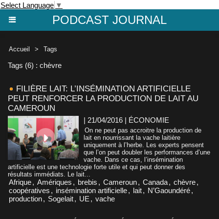
Select Language
▼
PODCAST JOURNAL
Accueil
>
Tags
Tags (6) : chèvre
FILIÈRE LAIT: L’INSÉMINATION ARTIFICIELLE
PEUT RENFORCER LA PRODUCTION DE LAIT AU
CAMEROUN
| 21/04/2016
|
ÉCONOMIE
On ne peut pas accroitre la production de
lait en nourrissant la vache laitière
uniquement à l’herbe. Les experts pensent
que l’on peut doubler les performances d’une
vache. Dans ce cas, l’insémination
artificielle est une technologie forte utile et qui peut donner des
résultats immédiats. Le lait...
Afrique
,
Amériques
,
brebis
,
Cameroun
,
Canada
,
chèvre
,
coopératives
,
insémination artificielle
,
lait
,
N’Gaoundéré
,
production
,
Sogelait
,
UE
,
vache