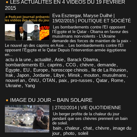
LES ACTUALITÉS EN 4 VIDÉOS DU 19 FÉVRIER
2015
Eva Esztergar, Maryse Duilhé |
19/02/2015
|
POLITIQUE ET SOCIÉTÉ
Les bombardements contre l'EI opposent
l’Égypte et le Qatar - Obama en faveur des
musulmans non-violents - L'Ukraine
demande des forces de maintien de la paix -
Le nouvel an des caprins en Asie... Les bombardements contre l'EI
opposent l’Égypte et le Qatar Depuis l'intervention armée égyptienne
en...
actu à la une
,
actualité
,
Asie
,
Barack Obama
,
bombardements EI
,
caprins
,
CCG
,
chèvre
,
demande
,
Égypte
,
EU
,
Europe
,
horoscope chinois
,
Ile de La Réunion
,
Irak
,
Japon
,
Jordanie
,
Libye
,
Minsk
,
mouton
,
musulmans
,
nouvel an
,
ONU
,
OTAN
,
paix
,
pro-russes
,
Qatar
,
Rome
,
Ukraine
,
Yang
IMAGE DU JOUR – BAIN SOLAIRE
| 27/02/2014
|
VIE QUOTIDIENNE
Un berger profite de la chaleur du jour
pendant que ses chèvres prennent un bain
de soleil.
bain
,
chaleur
,
chat
,
chèvre
,
image du
jour
,
photo
,
soleil