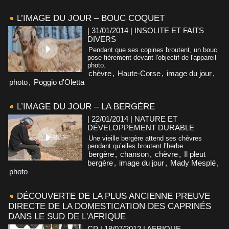
L’IMAGE DU JOUR – BOUC COQUET
| 31/01/2014
|
INSOLITE ET FAITS
DIVERS
Pendant que ses copines broutent, un bouc
pose fièrement devant l'objectif de l'appareil
photo.
chèvre
,
Haute-Corse
,
image du jour
,
photo
,
Poggio d'Oletta
L’IMAGE DU JOUR – LA BERGÈRE
| 22/01/2014
|
NATURE ET
DÉVELOPPEMENT DURABLE
Une vieille bergère attend ses chèvres
pendant qu’elles broutent l’herbe.
bergère
,
chanson
,
chèvre
,
Il pleut
bergère
,
image du jour
,
Mady Mesplé
,
photo
DÉCOUVERTE DE LA PLUS ANCIENNE PREUVE
DIRECTE DE LA DOMESTICATION DES CAPRINÉS
DANS LE SUD DE L'AFRIQUE
CP | 18/07/2012
|
AFRIQUE