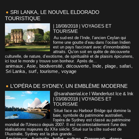
SRI LANKA, LE NOUVEL ELDORADO
TOURISTIQUE
| 18/08/2018
|
VOYAGES ET
TOURISME
Au sud-est de l’Inde, l’ancien Ceylan qui
forme une goutte d’eau dans l’océan Indien
est un pays fascinant avec d’innombrables
attraits. Qu’on soit en quête de découverte
culturelle, de nature, d’exotisme, de spiritualité et de plaisirs épicuriens,
ici tout le monde y trouve son bonheur. Après de...
animaux
,
Asie
,
biodiversité
,
découverte
,
Inde
,
plage
,
safari
,
Sri Lanka
,
surf
,
tourisme
,
voyage
L'OPÉRA DE SYDNEY, UN EMBLÈME MODERNE
@sarahaerial.ice I Wanderlust Ice & Ink
| 03/08/2018
|
VOYAGES ET
TOURISME
Situé face au Harbour Bridge qui domine la
baie, symbole du patrimoine australien,
l'opéra de Sydney est classé au patrimoine
mondial de l'Unesco depuis 2007. Il est incontestablement l'une des
réalisations majeures du XXe siècle. Situé sur la côte sud-est de
l'Australie, Sydney est la plus grande...
Amériques
,
Australie
,
ballet
,
culture
,
Danemark
,
danse
,