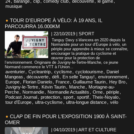
24
,
barange
,
clip
,
comedy club
,
découverte
,
le game
,
musique
TOUR D’EUROPE À VÉLO: À 19 ANS, IL
PARCOURRA 16.000KM
| 22/10/2019
|
SPORT
Tanguy Davy s’élancera en 2020 depuis la
Normandie pour un tour d’Europe à vélo, un
périple pour apprendre à mieux se connaître,
encourager la pratique du cyclisme et
œuvrer pour la protection de
l’environnement. Originaire de Juvigny-le-Tertre-Manche, ce jeune
Normand commence le VTT à l’Union...
aventurier
,
Cycleantrip
,
cyclisme
,
cyclotourisme
,
Daniel
Mangeas
,
découverte
,
défi
,
En selle Tanguy!
,
environnement
,
Europe
,
Florian Danielo
,
France
,
Guillaume Taurin
,
Hey Bro
,
Juvigny-le-Tertre
,
Kévin Taurin
,
Manche
,
Mortagne-au-
Perche
,
Normandie
,
Normandie Actualités
,
Orne
,
périple
,
Podcast Journal
,
protection
,
sport
,
sportif
,
Theix-Noyalo
,
tour d'Europe
,
ultra-cyclisme
,
ultra-longue distance
,
vélo
CLAP DE FIN POUR L'EXPOSITION 1900 À SAINT-
OMER
| 04/10/2019
|
ART ET CULTURE