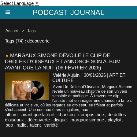
Select Language
▼
PODCAST JOURNAL
Accueil
>
Tags
Tags (74) : découverte
MARGAUX SIMONE DÉVOILE LE CLIP DE
DRÔLES D’OISEAUX ET ANNONCE SON ALBUM
AVANT QUE LA NUIT (06 FÉVRIER 2026)
Valérie Aujuin
| 30/01/2026
|
ART ET
CULTURE
Avec De Drôles d’Oiseaux, Margaux Simone
révèle un nouveau chapitre de son univers
sensible et poétique. À travers ce clip,
l’artiste met en images une chanson à la fois
délicate et incisive, où les regards se croisent, se frôlent et parfois
s’échappent. Une ode aux êtres singuliers, aux...
album
,
avant que la nuit
,
chanson
,
compositrice
,
de drôles
d'oiseaux
,
découverte
,
disque
,
margaux simone
,
playlist
,
pop
,
radio
,
talent
,
variété