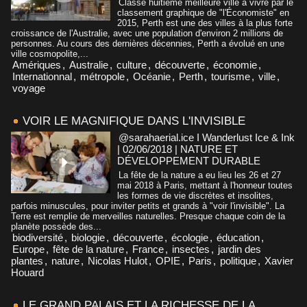
Classé huitième meilleure ville à vivre par le
classement graphique de "l'Économiste" en
2015, Perth est une des villes à la plus forte
croissance de l'Australie, avec une population d'environ 2 millions de
personnes. Au cours des dernières décennies, Perth a évolué en une
ville cosmopolite,...
Amériques
,
Australie
,
culture
,
découverte
,
économie
,
Internationnal
,
métropole
,
Océanie
,
Perth
,
tourisme
,
ville
,
voyage
VOIR LE MAGNIFIQUE DANS L'INVISIBLE
@sarahaerial.ice I Wanderlust Ice & Ink
| 02/06/2018
|
NATURE ET
DÉVELOPPEMENT DURABLE
La fête de la nature a eu lieu les 26 et 27
mai 2018 à Paris, mettant à l'honneur toutes
les formes de vie discrètes et insolites,
parfois minuscules, pour inviter petits et grands à "voir l'invisible". La
Terre est remplie de merveilles naturelles. Presque chaque coin de la
planète possède des...
biodiversité
,
biologie
,
découverte
,
écologie
,
éducation
,
Europe
,
fête de la nature
,
France
,
insectes
,
jardin des
plantes
,
nature
,
Nicolas Hulot
,
OPIE
,
Paris
,
politique
,
Xavier
Houard
LE GRAND PALAIS ET LA RICHESSE DE LA