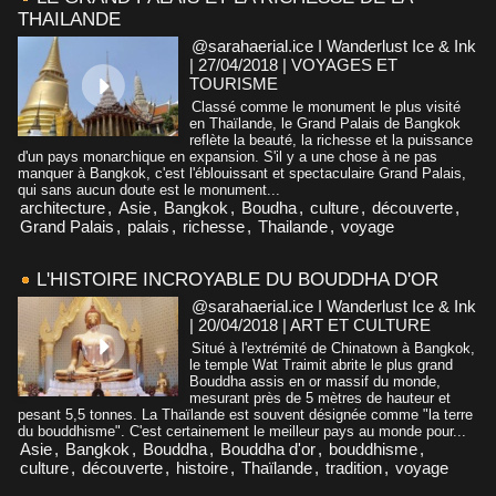
THAILANDE
@sarahaerial.ice I Wanderlust Ice & Ink
| 27/04/2018
|
VOYAGES ET
TOURISME
Classé comme le monument le plus visité
en Thaïlande, le Grand Palais de Bangkok
reflète la beauté, la richesse et la puissance
d'un pays monarchique en expansion. S'il y a une chose à ne pas
manquer à Bangkok, c'est l'éblouissant et spectaculaire Grand Palais,
qui sans aucun doute est le monument...
architecture
,
Asie
,
Bangkok
,
Boudha
,
culture
,
découverte
,
Grand Palais
,
palais
,
richesse
,
Thailande
,
voyage
L'HISTOIRE INCROYABLE DU BOUDDHA D'OR
@sarahaerial.ice I Wanderlust Ice & Ink
| 20/04/2018
|
ART ET CULTURE
Situé à l'extrémité de Chinatown à Bangkok,
le temple Wat Traimit abrite le plus grand
Bouddha assis en or massif du monde,
mesurant près de 5 mètres de hauteur et
pesant 5,5 tonnes. La Thaïlande est souvent désignée comme "la terre
du bouddhisme". C'est certainement le meilleur pays au monde pour...
Asie
,
Bangkok
,
Bouddha
,
Bouddha d'or
,
bouddhisme
,
culture
,
découverte
,
histoire
,
Thaïlande
,
tradition
,
voyage