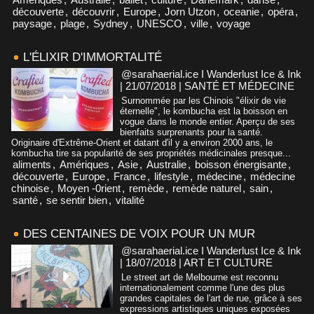
découverte
,
découvrir
,
Europe
,
Jorn Utzon
,
oceanie
,
opéra
,
paysage
,
plage
,
Sydney
,
UNESCO
,
ville
,
voyage
L'ÉLIXIR D'IMMORTALITÉ
@sarahaerial.ice I Wanderlust Ice & Ink
| 21/07/2018
|
SANTÉ ET MÉDECINE
Surnommée par les Chinois "élixir de vie
éternelle", le kombucha est la boisson en
vogue dans le monde entier. Aperçu de ses
bienfaits surprenants pour la santé.
Originaire d'Extrême-Orient et datant d'il y a environ 2000 ans, le
kombucha tire sa popularité de ses propriétés médicinales presque...
aliments
,
Amériques
,
Asie
,
Australie
,
boisson énergisante
,
découverte
,
Europe
,
France
,
lifestyle
,
médecine
,
médecine
chinoise
,
Moyen -0rient
,
remède
,
remède naturel
,
sain
,
santé
,
se sentir bien
,
vitalité
DES CENTAINES DE VOIX POUR UN MUR
@sarahaerial.ice I Wanderlust Ice & Ink
| 18/07/2018
|
ART ET CULTURE
Le street art de Melbourne est reconnu
internationalement comme l'une des plus
grandes capitales de l'art de rue, grâce à ses
expressions artistiques uniques exposées