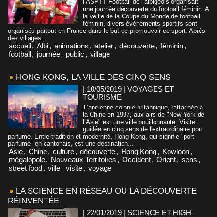
l’ASPTT Football de l’albigeois organisait
une journée découverte du football féminin. A
la veille de la Coupe du Monde de football
féminin, divers événements sportifs sont
organisés partout en France dans le but de promouvoir ce sport. Après
des villages...
accueil
,
Albi
,
animations
,
atelier
,
découverte
,
féminin
,
football
,
journée
,
public
,
village
HONG KONG, LA VILLE DES CINQ SENS
| 10/05/2019
|
VOYAGES ET
TOURISME
L’ancienne colonie britannique, rattachée à
la Chine en 1997, aux airs de "New York de
l’Asie" est une ville bouillonnante. Visite
guidée en cinq sens de l'extraordinaire port
parfumé. Entre tradition et modernité, Hong Kong, qui signifie "port
parfumé" en cantonais, est une destination...
Asie
,
Chine
,
culture
,
découverte
,
Hong Kong
,
Kowloon
,
mégalopole
,
Nouveaux Territoires
,
Occident
,
Orient
,
sens
,
street food
,
ville
,
visite
,
voyage
LA SCIENCE EN RÉSEAU OU LA DÉCOUVERTE
RÉINVENTÉE
| 22/01/2019
|
SCIENCE ET HIGH-