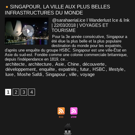
SINGAPOUR, LA VILLE AUX PLUS BELLES
INFRASTRUCTURES DU MONDE
@sarahaerial.ice I Wanderlust Ice & Ink
| 22/03/2018
|
VOYAGES ET
TOURISME
Pour la 3e année consécutive, Singapour a
été élue la plus belle et la plus populaire
destination du monde pour les expatriés,
d'après une enquête du groupe HSBC. Singapour est une ville-État en
Asie du sud-est. Fondée comme une colonie commerciale britannique,
depuis l'indépendance en 1819, ce...
architecte
,
architecture
,
Asie
,
Chine
,
découverte
,
développement
,
enquête
,
expatriés
,
futur
,
HSBC
,
lifestyle
,
luxe
,
Moshe Safdi
,
Singapour
,
ville
,
voyage
1
2
3
4