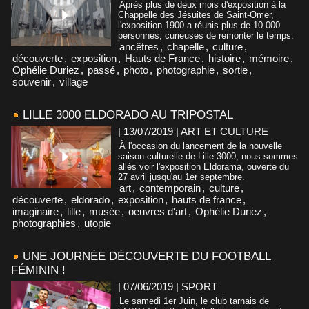
Après plus de deux mois d'exposition à la
Chappelle des Jésuites de Saint-Omer,
l'exposition 1900 a réunis plus de 10.000
personnes, curieuses de remonter le temps.
ancêtres
,
chapelle
,
culture
,
découverte
,
exposition
,
Hauts de France
,
histoire
,
mémoire
,
Ophélie Duriez
,
passé
,
photo
,
photographie
,
sortie
,
souvenir
,
village
LILLE 3000 ELDORADO AU TRIPOSTAL
| 13/07/2019
|
ART ET CULTURE
À l'occasion du lancement de la nouvelle
saison culturelle de Lille 3000, nous sommes
allés voir l'exposition Eldorama, ouverte du
27 avril jusqu'au 1er septembre.
art
,
contemporain
,
culture
,
découverte
,
eldorado
,
exposition
,
hauts de france
,
imaginaire
,
lille
,
musée
,
oeuvres d'art
,
Ophélie Duriez
,
photographies
,
utopie
UNE JOURNÉE DÉCOUVERTE DU FOOTBALL
FÉMININ !
| 07/06/2019
|
SPORT
Le samedi 1er Juin, le club tarnais de