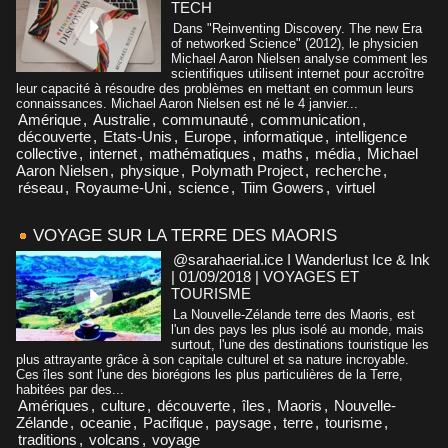
TECH
Dans "Reinventing Discovery. The new Era
of networked Science" (2012), le physicien
Michael Aaron Nielsen analyse comment les
scientifiques utilisent internet pour accroître
leur capacité à résoudre des problèmes en mettant en commun leurs
connaissances. Michael Aaron Nielsen est né le 4 janvier...
Amérique
,
Australie
,
communauté
,
communication
,
découverte
,
Etats-Unis
,
Europe
,
informatique
,
intelligence
collective
,
internet
,
mathématiques
,
maths
,
média
,
Michael
Aaron Nielsen
,
physique
,
Polymath Project
,
recherche
,
réseau
,
Royaume-Uni
,
science
,
Tiim Gowers
,
virtuel
VOYAGE SUR LA TERRE DES MAORIS
@sarahaerial.ice I Wanderlust Ice & Ink
| 01/09/2018
|
VOYAGES ET
TOURISME
La Nouvelle-Zélande terre des Maoris, est
l'un des pays les plus isolé au monde, mais
surtout, l'une des destinations touristique les
plus attrayante grâce à son capitale culturel et sa nature incroyable.
Ces îles sont l'une des biorégions les plus particulières de la Terre,
habitées par des...
Amériques
,
culture
,
découverte
,
îles
,
Maoris
,
Nouvelle-
Zélande
,
oceanie
,
Pacifique
,
paysage
,
terre
,
tourisme
,
traditions
,
volcans
,
voyage