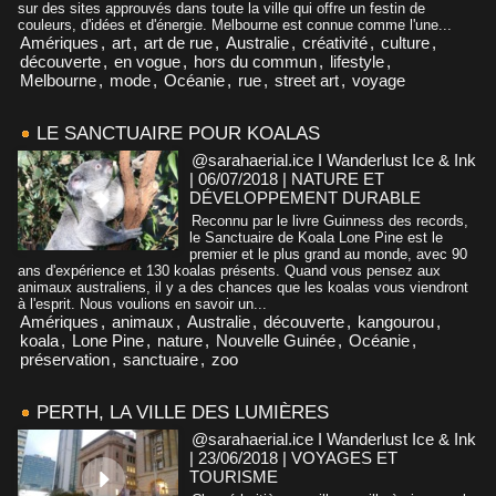
sur des sites approuvés dans toute la ville qui offre un festin de
couleurs, d'idées et d'énergie. Melbourne est connue comme l'une...
Amériques
,
art
,
art de rue
,
Australie
,
créativité
,
culture
,
découverte
,
en vogue
,
hors du commun
,
lifestyle
,
Melbourne
,
mode
,
Océanie
,
rue
,
street art
,
voyage
LE SANCTUAIRE POUR KOALAS
@sarahaerial.ice I Wanderlust Ice & Ink
| 06/07/2018
|
NATURE ET
DÉVELOPPEMENT DURABLE
Reconnu par le livre Guinness des records,
le Sanctuaire de Koala Lone Pine est le
premier et le plus grand au monde, avec 90
ans d'expérience et 130 koalas présents. Quand vous pensez aux
animaux australiens, il y a des chances que les koalas vous viendront
à l'esprit. Nous voulions en savoir un...
Amériques
,
animaux
,
Australie
,
découverte
,
kangourou
,
koala
,
Lone Pine
,
nature
,
Nouvelle Guinée
,
Océanie
,
préservation
,
sanctuaire
,
zoo
PERTH, LA VILLE DES LUMIÈRES
@sarahaerial.ice I Wanderlust Ice & Ink
| 23/06/2018
|
VOYAGES ET
TOURISME