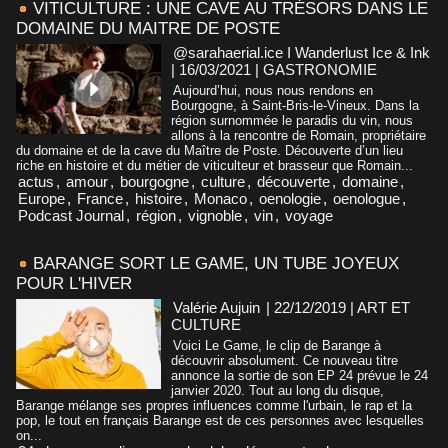
VITICULTURE : UNE CAVE AU TRÉSORS DANS LE
DOMAINE DU MAITRE DE POSTE
@sarahaerial.ice I Wanderlust Ice & Ink
| 16/03/2021
|
GASTRONOMIE
Aujourd’hui, nous nous rendons en
Bourgogne, à Saint-Bris-le-Vineux. Dans la
région surnommée le paradis du vin, nous
allons à la rencontre de Romain, propriétaire
du domaine et de la cave du Maître de Poste. Découverte d’un lieu
riche en histoire et du métier de viticulteur et brasseur que Romain...
actus
,
amour
,
bourgogne
,
culture
,
découverte
,
domaine
,
Europe
,
France
,
histoire
,
Monaco
,
oenologie
,
oenologue
,
Podcast Journal
,
région
,
vignoble
,
vin
,
voyage
BARANGE SORT LE GAME, UN TUBE JOYEUX
POUR L'HIVER
Valérie Aujuin
| 22/12/2019
|
ART ET
CULTURE
Voici Le Game, le clip de Barange à
découvrir absolument. Ce nouveau titre
annonce la sortie de son EP 24 prévue le 24
janvier 2020. Tout au long du disque,
Barange mélange ses propres influences comme l'urbain, le rap et la
pop, le tout en français Barange est de ces personnes avec lesquelles
on...