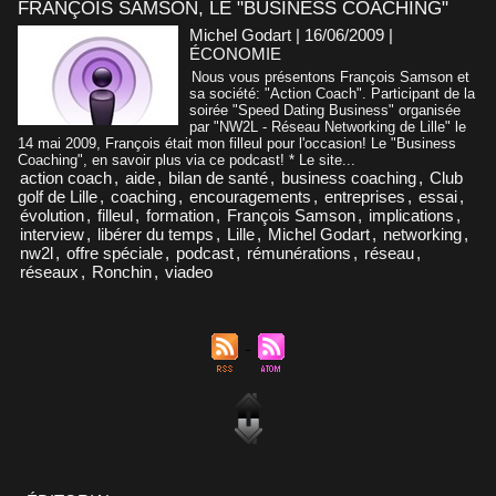
FRANÇOIS SAMSON, LE "BUSINESS COACHING"
Michel Godart | 16/06/2009
|
ÉCONOMIE
Nous vous présentons François Samson et
sa société: "Action Coach". Participant de la
soirée "Speed Dating Business" organisée
par "NW2L - Réseau Networking de Lille" le
14 mai 2009, François était mon filleul pour l'occasion! Le "Business
Coaching", en savoir plus via ce podcast! * Le site...
action coach
,
aide
,
bilan de santé
,
business coaching
,
Club
golf de Lille
,
coaching
,
encouragements
,
entreprises
,
essai
,
évolution
,
filleul
,
formation
,
François Samson
,
implications
,
interview
,
libérer du temps
,
Lille
,
Michel Godart
,
networking
,
nw2l
,
offre spéciale
,
podcast
,
rémunérations
,
réseau
,
réseaux
,
Ronchin
,
viadeo