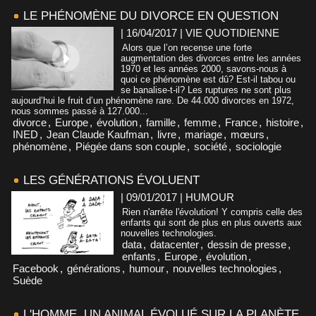
LE PHÉNOMÈNE DU DIVORCE EN QUESTION
| 16/04/2017
|
VIE QUOTIDIENNE
Alors que l’on recense une forte
augmentation des divorces entre les années
1970 et les années 2000, savons-nous à
quoi ce phénomène est dû? Est-il tabou ou
se banalise-t-il? Les ruptures ne sont plus
aujourd’hui le fruit d’un phénomène rare. De 44.000 divorces en 1972,
nous sommes passé à 127.000...
divorce
,
Europe
,
évolution
,
famille
,
femme
,
France
,
histoire
,
INED
,
Jean Claude Kaufman
,
livre
,
mariage
,
mœurs
,
phénomène
,
Piégée dans son couple
,
société
,
sociologie
LES GÉNÉRATIONS ÉVOLUENT
| 09/01/2017
|
HUMOUR
Rien n'arrête l'évolution! Y compris celle des
enfants qui sont de plus en plus ouverts aux
nouvelles technologies.
data
,
datacenter
,
dessin de presse
,
enfants
,
Europe
,
évolution
,
Facebook
,
générations
,
humour
,
nouvelles technologies
,
Suède
L'HOMME, UN ANIMAL ÉVOLUÉ SUR LA PLANÈTE