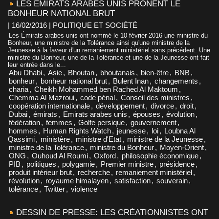
LES ÉMIRATS ARABES UNIS PRÔNENT LE
BONHEUR NATIONAL BRUT
| 16/02/2016
|
POLITIQUE ET SOCIÉTÉ
Les Émirats arabes unis ont nommé le 10 février 2016 une ministre du
Bonheur, une ministre de la Tolérance ainsi qu'une ministre de la
Jeunesse à la faveur d'un remaniement ministériel sans précédent. Une
ministre du Bonheur, une de la Tolérance et une de la Jeunesse ont fait
leur entrée dans le...
Abu Dhabi
,
Asie
,
Bhoutan
,
bhoutanais
,
bien-être
,
BNB
,
bonheur
,
bonheur national brut
,
Bulent Inan
,
changements
,
charia
,
Cheikh Mohammed ben Rached Al Maktoum
,
Chemma Al Mazroui
,
code pénal
,
Conseil des ministres
,
coopération internationale
,
développement
,
divorce
,
droit
,
Dubai
,
émirats
,
Emirats arabes unis
,
épouses
,
évolution
,
fédération
,
femmes
,
Golfe persique
,
gouvernement
,
hommes
,
Human Rights Watch
,
jeunesse
,
loi
,
Loubna Al
Qassimi
,
ministère
,
ministre d'Etat
,
ministre de la Jeunesse
,
ministre de la Tolérance
,
ministre du Bonheur
,
Moyen-Orient
,
ONG
,
Ouhoud Al Roumi
,
Oxford
,
philosophie économique
,
PIB
,
politiques
,
polygamie
,
Premier ministre
,
présidence
,
produit intérieur brut
,
recherche
,
remaniement ministériel
,
révolution
,
royaume himalayen
,
satisfaction
,
souverain
,
tolérance
,
Twitter
,
violence
DESSIN DE PRESSE: LES CRÉATIONNISTES ONT