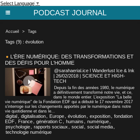
Select Language
▼
PODCAST JOURNAL
Accueil
>
Tags
Tags (9) : évolution
L'ÈRE NUMÉRIQUE: DES TRANSFORMATIONS ET
DES DÉFIS POUR L'HOMME
@sarahaerial.ice I Wanderlust Ice & Ink
| 26/02/2018
|
SCIENCE ET HIGH-
TECH
Depuis la fin des années 1980, le numérique
a définitivement transformé notre vie, et ce,
dans le monde entier. L'exposition "La belle
vie numérique" de la Fondation EDF qui a débuté le 17 novembre 2017
s'interroge sur les changements apportés par le numérique dans notre
vie quotidienne et dans le...
digital
,
digitalisation
,
Europe
,
évolution
,
exposition
,
fondation
EDF
,
France
,
génération C
,
humains
,
numérique
,
psychologie
,
rapports sociaux
,
social
,
social media
,
technologie numérique