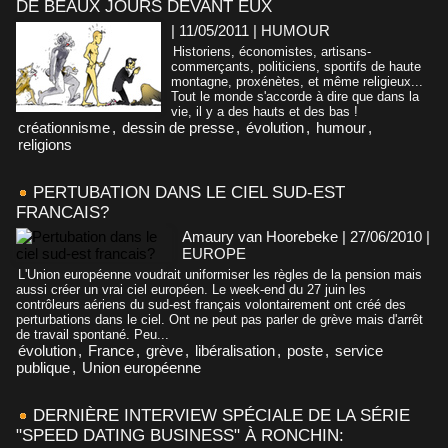
DE BEAUX JOURS DEVANT EUX
| 11/05/2011
|
HUMOUR
Historiens, économistes, artisans-
commerçants, politiciens, sportifs de haute
montagne, proxénètes, et même religieux...
Tout le monde s'accorde à dire que dans la
vie, il y a des hauts et des bas !
créationnisme
,
dessin de presse
,
évolution
,
humour
,
religions
PERTUBATION DANS LE CIEL SUD-EST
FRANCAIS?
Amaury van Hoorebeke | 27/06/2010
|
EUROPE
L'Union européenne voudrait uniformiser les règles de la pension mais
aussi créer un vrai ciel européen. Le week-end du 27 juin les
contrôleurs aériens du sud-est français volontairement ont créé des
perturbations dans le ciel. Ont ne peut pas parler de grève mais d'arrêt
de travail spontané. Peu...
évolution
,
France
,
grève
,
libéralisation
,
poste
,
service
publique
,
Union européenne
DERNIÈRE INTERVIEW SPÉCIALE DE LA SÉRIE
"SPEED DATING BUSINESS" À RONCHIN: