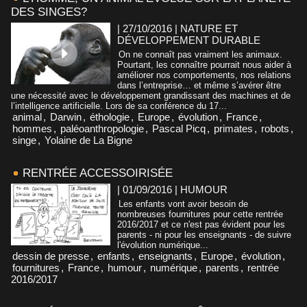
DES SINGES?
| 27/10/2016
|
NATURE ET
DÉVELOPPEMENT DURABLE
On ne connaît pas vraiment les animaux.
Pourtant, les connaître pourrait nous aider à
améliorer nos comportements, nos relations
dans l’entreprise… et même s’avérer être
une nécessité avec le développement grandissant des machines et de
l’intelligence artificielle. Lors de sa conférence du 17...
animal
,
Darwin
,
éthologie
,
Europe
,
évolution
,
France
,
hommes
,
paléoanthropologie
,
Pascal Picq
,
primates
,
robots
,
singe
,
Yolaine de La Bigne
RENTRÉE ACCESSOIRISÉE
| 01/09/2016
|
HUMOUR
Les enfants vont avoir besoin de
nombreuses fournitures pour cette rentrée
2016/2017 et ce n'est pas évident pour les
parents - ni pour les enseignants - de suivre
l'évolution numérique...
dessin de presse
,
enfants
,
enseignants
,
Europe
,
évolution
,
fournitures
,
France
,
humour
,
numérique
,
parents
,
rentrée
2016/2017