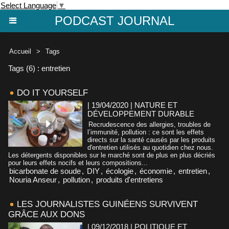
Select Language
▼
PODCAST JOURNAL
Accueil
>
Tags
Tags (6) : entretien
DO IT YOURSELF
| 19/04/2020
|
NATURE ET
DÉVELOPPEMENT DURABLE
Recrudescence des allergies, troubles de
l’immunité, pollution : ce sont les effets
directs sur la santé causés par les produits
d'entretien utilisés au quotidien chez nous.
Les détergents disponibles sur le marché sont de plus en plus décriés
pour leurs effets nocifs et leurs compositions...
bicarbonate de soude
,
DIY
,
écologie
,
économie
,
entretien
,
Nouria Anseur
,
pollution
,
produits d'entretiens
LES JOURNALISTES GUINÉENS SURVIVENT
GRÂCE AUX DONS
| 09/12/2018
|
POLITIQUE ET