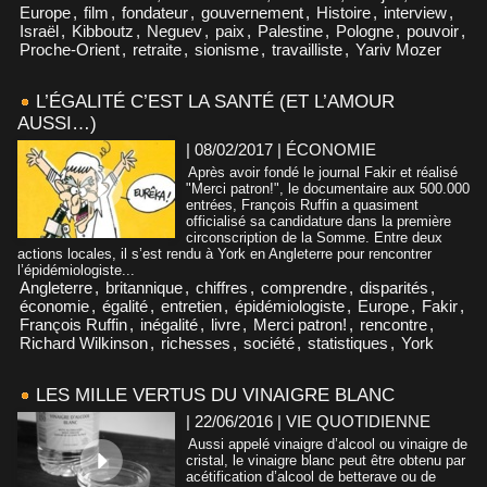
Europe
,
film
,
fondateur
,
gouvernement
,
Histoire
,
interview
,
Israël
,
Kibboutz
,
Neguev
,
paix
,
Palestine
,
Pologne
,
pouvoir
,
Proche-Orient
,
retraite
,
sionisme
,
travailliste
,
Yariv Mozer
L’ÉGALITÉ C’EST LA SANTÉ (ET L’AMOUR
AUSSI…)
| 08/02/2017
|
ÉCONOMIE
Après avoir fondé le journal Fakir et réalisé
"Merci patron!", le documentaire aux 500.000
entrées, François Ruffin a quasiment
officialisé sa candidature dans la première
circonscription de la Somme. Entre deux
actions locales, il s’est rendu à York en Angleterre pour rencontrer
l’épidémiologiste...
Angleterre
,
britannique
,
chiffres
,
comprendre
,
disparités
,
économie
,
égalité
,
entretien
,
épidémiologiste
,
Europe
,
Fakir
,
François Ruffin
,
inégalité
,
livre
,
Merci patron!
,
rencontre
,
Richard Wilkinson
,
richesses
,
société
,
statistiques
,
York
LES MILLE VERTUS DU VINAIGRE BLANC
| 22/06/2016
|
VIE QUOTIDIENNE
Aussi appelé vinaigre d’alcool ou vinaigre de
cristal, le vinaigre blanc peut être obtenu par
acétification d’alcool de betterave ou de