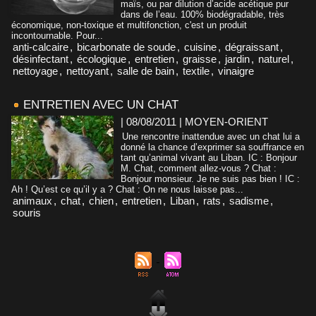
maïs, ou par dilution d’acide acétique pur
dans de l’eau. 100% biodégradable, très
économique, non-toxique et multifonction, c'est un produit
incontournable. Pour...
anti-calcaire
,
bicarbonate de soude
,
cuisine
,
dégraissant
,
désinfectant
,
écologique
,
entretien
,
graisse
,
jardin
,
naturel
,
nettoyage
,
nettoyant
,
salle de bain
,
textile
,
vinaigre
ENTRETIEN AVEC UN CHAT
| 08/08/2011
|
MOYEN-ORIENT
Une rencontre inattendue avec un chat lui a
donné la chance d’exprimer sa souffrance en
tant qu’animal vivant au Liban. IC : Bonjour
M. Chat, comment allez-vous ? Chat :
Bonjour monsieur. Je ne suis pas bien ! IC :
Ah ! Qu’est ce qu’il y a ? Chat : On ne nous laisse pas...
animaux
,
chat
,
chien
,
entretien
,
Liban
,
rats
,
sadisme
,
souris