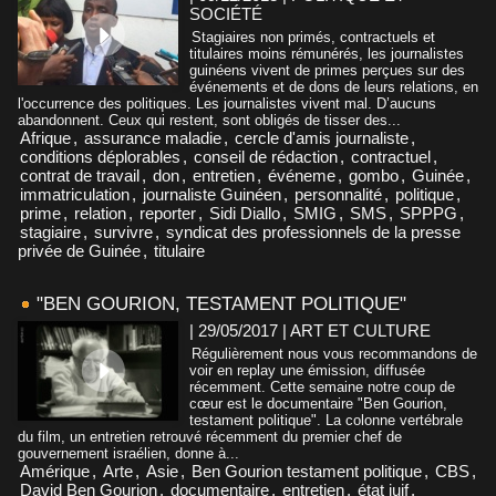
SOCIÉTÉ
Stagiaires non primés, contractuels et
titulaires moins rémunérés, les journalistes
guinéens vivent de primes perçues sur des
événements et de dons de leurs relations, en
l'occurrence des politiques. Les journalistes vivent mal. D’aucuns
abandonnent. Ceux qui restent, sont obligés de tisser des...
Afrique
,
assurance maladie
,
cercle d'amis journaliste
,
conditions déplorables
,
conseil de rédaction
,
contractuel
,
contrat de travail
,
don
,
entretien
,
événeme
,
gombo
,
Guinée
,
immatriculation
,
journaliste Guinéen
,
personnalité
,
politique
,
prime
,
relation
,
reporter
,
Sidi Diallo
,
SMIG
,
SMS
,
SPPPG
,
stagiaire
,
survivre
,
syndicat des professionnels de la presse
privée de Guinée
,
titulaire
"BEN GOURION, TESTAMENT POLITIQUE"
| 29/05/2017
|
ART ET CULTURE
Régulièrement nous vous recommandons de
voir en replay une émission, diffusée
récemment. Cette semaine notre coup de
cœur est le documentaire "Ben Gourion,
testament politique". La colonne vertébrale
du film, un entretien retrouvé récemment du premier chef de
gouvernement israélien, donne à...
Amérique
,
Arte
,
Asie
,
Ben Gourion testament politique
,
CBS
,
David Ben Gourion
,
documentaire
,
entretien
,
état juif
,