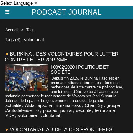
Select Language
▼
PODCAST JOURNAL
Accueil
>
Tags
Tags (4) : volontariat
BURKINA : DES VOLONTAIRES POUR LUTTER
CONTRE LE TERRORISME
| 08/02/2020
|
POLITIQUE ET
SOCIÉTÉ
Depuis fin 2015, le Burkina Faso est en
proie aux attaques terroristes. Dans ses
recherches de lutte contre ce phénomène,
une loi vient d’être votée à l’assemblée
nationale permettant le recrutement de Volontaires (civils) pour la
défense de la patrie. Le gouvernement a décidé de joindre...
actualité
,
Alida Tapsoba
,
Burkina Faso
,
Chérif Sy
,
groupe
d'autodéfense
,
loi
,
podcast journal
,
sécurité
,
terrorisme
,
VDP
,
volontaire
,
volontariat
VOLONTARIAT: AU-DELÀ DES FRONTIÈRES