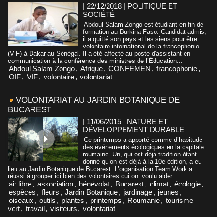
| 22/12/2018
|
POLITIQUE ET
SOCIÉTÉ
Abdoul Salam Zongo est étudiant en fin de
formation au Burkina Faso. Candidat admis,
il a quitté son pays et les siens pour être
volontaire international de la francophonie
(VIF) à Dakar au Sénégal. Il a été affecté au poste d'assistant en
communication à la conférence des ministres de l’Éducation...
Abdoul Salam Zongo
,
Afrique
,
CONFEMEN
,
francophonie
,
OIF
,
VIF
,
volontaire
,
volontariat
VOLONTARIAT AU JARDIN BOTANIQUE DE
BUCAREST
| 11/06/2015
|
NATURE ET
DÉVELOPPEMENT DURABLE
Ce printemps a apporté comme d’habitude
des événements écologiques en la capitale
roumaine. Un, qui est déjà tradition étant
donné qu’on est déjà à la 10e édition, a eu
lieu au Jardin Botanique de Bucarest. L’organisation Team Work a
réussi à grouper ici bien des volontaires qui ont voulu aider...
air libre
,
association
,
bénévolat
,
Bucarest
,
climat
,
écologie
,
espèces
,
fleurs
,
Jardin Botanique
,
jardinage
,
jeunes
,
oiseaux
,
outils
,
plantes
,
printemps
,
Roumanie
,
tourisme
vert
,
travail
,
visiteurs
,
volontariat