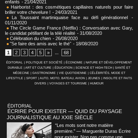
enfants
- 21/04/2021
Hairborist : des cosmétiques capillaires naturels pour faire
briller votre chevelure !
- 24/03/2021
La Toussaint martiniquaise face au défi générationnel
-
01/11/2020
The Circle Game France (Netflix) : Conversation avec Gary,
le candidat pétillant de la télé réalité
- 31/08/2020
Célébration du chien
- 26/08/2020
"Se faire des amis avec le thé"
- 18/08/2020
1
2
3
4
5
»
...
68
ÉDITORIAL
|
POLITIQUE ET SOCIÉTÉ
|
ÉCONOMIE
|
NATURE ET DÉVELOPPEMENT
DURABLE
|
ART ET CULTURE
|
ÉDUCATION
|
SCIENCE ET HIGH-TECH
|
SANTÉ ET
MÉDECINE
|
GASTRONOMIE
|
VIE QUOTIDIENNE
|
CÉLÉBRITÉS, MODE ET
LIFESTYLE
|
SPORT
|
AUTO, MOTO, BATEAU, AVION
|
JEUNES
|
INSOLITE ET FAITS
DIVERS
|
VOYAGES ET TOURISME
|
HUMOUR
ÉDITORIAL
ÉCRIRE POUR EXISTER — QUID DU PAYSAGE
JOURNALISTIQUE AU XXIE SIÈCLE
“Les mots sont notre matière
première.” — Marguerite Duras Écrire
pour exister. Non pas comme une