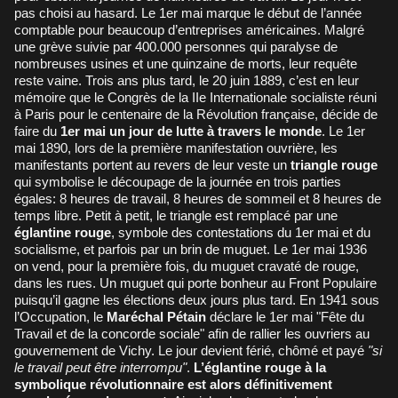
pas choisi au hasard. Le 1er mai marque le début de l’année
comptable pour beaucoup d’entreprises américaines. Malgré
une grève suivie par 400.000 personnes qui paralyse de
nombreuses usines et une quinzaine de morts, leur requête
reste vaine. Trois ans plus tard, le 20 juin 1889, c’est en leur
mémoire que le Congrès de la IIe Internationale socialiste réuni
à Paris pour le centenaire de la Révolution française, décide de
faire du
1er mai un jour de lutte à travers le monde
. Le 1er
mai 1890, lors de la première manifestation ouvrière, les
manifestants portent au revers de leur veste un
triangle rouge
qui symbolise le découpage de la journée en trois parties
égales: 8 heures de travail, 8 heures de sommeil et 8 heures de
temps libre. Petit à petit, le triangle est remplacé par une
églantine rouge
, symbole des contestations du 1er mai et du
socialisme, et parfois par un brin de muguet. Le 1er mai 1936
on vend, pour la première fois, du muguet cravaté de rouge,
dans les rues. Un muguet qui porte bonheur au Front Populaire
puisqu’il gagne les élections deux jours plus tard. En 1941 sous
l’Occupation, le
Maréchal Pétain
déclare le 1er mai "Fête du
Travail et de la concorde sociale" afin de rallier les ouvriers au
gouvernement de Vichy. Le jour devient férié, chômé et payé
"si
le travail peut être interrompu"
.
L’églantine rouge à la
symbolique révolutionnaire est alors définitivement