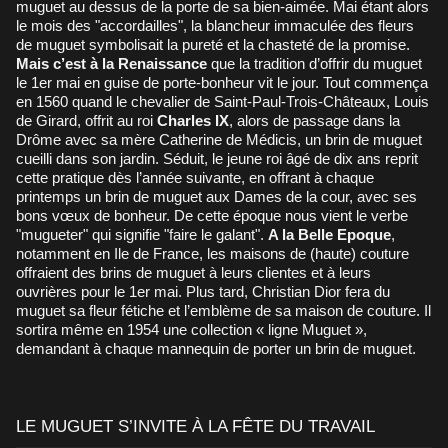
muguet au dessus de la porte de sa bien-aimée. Mai étant alors
le mois des "accordailles", la blancheur immaculée des fleurs
de muguet symbolisait la pureté et la chasteté de la promise.
Mais c’est à la Renaissance
que la tradition d’offrir du muguet
le 1er mai en guise de porte-bonheur vit le jour. Tout commença
en 1560 quand le chevalier de Saint-Paul-Trois-Châteaux, Louis
de Girard, offrit au roi
Charles IX
, alors de passage dans la
Drôme avec sa mère Catherine de Médicis, un brin de muguet
cueilli dans son jardin. Séduit, le jeune roi âgé de dix ans reprit
cette pratique dès l’année suivante, en offrant à chaque
printemps un brin de muguet aux Dames de la cour, avec ses
bons vœux de bonheur. De cette époque nous vient le verbe
"mugueter" qui signifie "faire le galant".
A la Belle Epoque
,
notamment en Ile de France, les maisons de (haute) couture
offraient des brins de muguet à leurs clientes et à leurs
ouvrières pour le 1er mai. Plus tard, Christian Dior fera du
muguet sa fleur fétiche et l’emblème de sa maison de couture. Il
sortira même en 1954 une collection « ligne Muguet »,
demandant à chaque mannequin de porter un brin de muguet.
LE MUGUET S’INVITE À LA FÊTE DU TRAVAIL