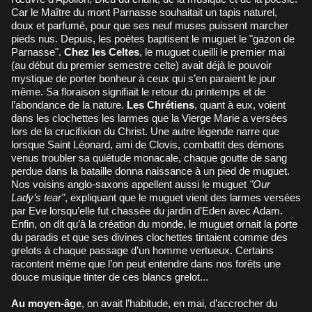
Car le Maître du mont Parnasse souhaitait un tapis naturel,
doux et parfumé, pour que ses neuf muses puissent marcher
pieds nus. Depuis, les poètes baptisent le muguet le "gazon de
Parnasse".
Chez les Celtes
, le muguet cueilli le premier mai
(au début du premier semestre celte) avait déjà le pouvoir
mystique de porter bonheur à ceux qui s’en paraient le jour
même. Sa floraison signifiait le retour du printemps et de
l’abondance de la nature.
Les Chrétiens
, quant à eux, voient
dans les clochettes les larmes que la Vierge Marie a versées
lors de la crucifixion du Christ. Une autre légende narre que
lorsque Saint Léonard, ami de Clovis, combattit des démons
venus troubler sa quiétude monacale, chaque goutte de sang
perdue dans la bataille donna naissance à un pied de muguet.
Nos voisins anglo-saxons appellent aussi le muguet
"Our
Lady’s tear"
, expliquant que le muguet vient des larmes versées
par Eve lorsqu’elle fut chassée du jardin d’Eden avec Adam.
Enfin, on dit qu’à la création du monde, le muguet ornait la porte
du paradis et que ses divines clochettes tintaient comme des
grelots à chaque passage d’un homme vertueux. Certains
racontent même que l’on peut entendre dans nos forêts une
douce musique tinter de ces blancs grelot...
Au moyen-âge
, on avait l’habitude, en mai, d’accrocher du