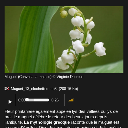
Muguet (Convallaria majalis) © Virginie Dubreuil
Muguet_13_clochettes.mp3
(208.16 Ko)
0:00
0:26
Fleur printanière également appelée lys des vallées ou lys de
mai, le muguet célèbre le retour des beaux jours depuis
l’antiquité.
La mythologie grecque
raconte que le muguet est
l’œuvre d’Apollon, Dieu du chant, de la musique et de la poésie.