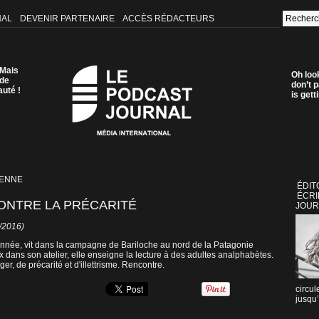
NAL
DEVENIR PARTENAIRE
ACCÈS RÉDACTEURS
 Mais
Oh loo
 de
don’t p
auté !
is get
IENNE
ÉDIT
ÉCRI
ONTRE LA PRÉCARITÉ
JOUR
2/2016)
'année, vit dans la campagne de Bariloche au nord de la Patagonie
 dans son atelier, elle enseigne la lecture à des adultes analphabètes.
er, de précarité et d'illettrisme. Rencontre.
circul
jusqu’