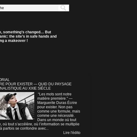
k, something’s changed… But
anic: the site’s in safe hands and
ting a makeover !
ORIAL
RE POUR EXISTER — QUID DU PAYSAGE
NALISTIQUE AU XXIE SIÈCLE
“Les mots sont notre
matière première.” —
Marguerite Duras Écrire
pour exister. Non pas
comme une formule, mais
comme une nécessité.
Dans un monde où tout
e, où tout s’accélère, où l’information se multiplie
à parfois se confondre avec...
Lire l'édito