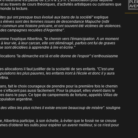
ux d’illettrisme est passé de 2,6% à 1,9%. L'association pour laquelle
PLE
est au travers de cours théoriques, d'activités artistiques ou culinaires que
AVE
 monde la lecture.
ultes qui ont presque tous évolué aux bans de la société"
explique
 mes élèves sont des femmes issues de descendance Mapuche
(ndlr
en commun une histoire précaire, et ont souvent été victimes de violences.
ent des campagnes reculées d'Argentine"
.
omme l'explique Albertina,
"le chemin vers l'émancipation. A un moment
à leur vie, à leur carcan, elle ont déménagé, parfois ont fui de graves
se sont décidées à apprendre à lire et écrire."
llocations
"la démarche est là et elle donne de l'espoir"
s’enthousiasme
s allocations il faut justifier de la scolarité de ses enfants.
"C'est une
lations les plus pauvres, les enfants iront à l'école et donc il y aura
rtina.
ans, fait le choix courageux de prendre pour la première fois le chemin
e s’effacent pas aussi facilement. Pour la plupart, elles vivent dans le
utres dans le pays. Ce type de campements de fortune, appelés
Villas de
opulation argentine.
s des villes les plus riches il existe encore beaucoup de misère"
. souligne
 Albertina participe, à son échelle, à éviter que le fossé ne se creuse
es d'obtenir les outils pour espérer un avenir meilleur, si ce n'est pour