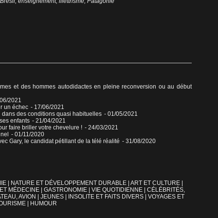
Brésil
,
enseignement
,
illettrisme
,
Patagonie
s et des hommes autodidactes en pleine reconversion ou au début
/06/2021
er un échec
- 17/06/2021
 dans des conditions quasi habituelles
- 01/05/2021
 ses enfants
- 21/04/2021
r faire briller votre chevelure !
- 24/03/2021
nnel
- 01/11/2020
 Gary, le candidat pétillant de la télé réalité
- 31/08/2020
IE
|
NATURE ET DÉVELOPPEMENT DURABLE
|
ART ET CULTURE
|
 ET MÉDECINE
|
GASTRONOMIE
|
VIE QUOTIDIENNE
|
CÉLÉBRITÉS,
TEAU, AVION
|
JEUNES
|
INSOLITE ET FAITS DIVERS
|
VOYAGES ET
OURISME
|
HUMOUR