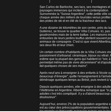
San Carlos de Bariloche, ses lacs, ses montagnes et
paysages immenses qui incitent à la contemplation.
Surnommée la "Suisse Argentine", cette petite ville co
chaque année des milliers de touristes venus profiter
des pistes de ski et en été de la fraicheur des lacs.
A une dizaine de kilomètres de son centre, près du la
Gutiérrez, se trouve le quartier Villa Cohuies. Ici, pas
goudronnées mais de la terre battue. Les maisons in
entourées de leurs jardins touffus abritent souvent po
animaux de compagnie. C'est ici que vivent Albertina,
ses deux fils et leur chien.
Un certain nombre d'habitants de la Villa Cohuies vi
passionnent d'artisanat: céramique, bijoux ou vitrail. 
estime que la plupart des gens qui habitent ici
"ont, 
permettait même pas de vivre décemment"
et d'ajout
fait quelques choses de ses mains".
Après neuf ans à enseigner à des enfants à l'école ou
beaucoup d’énergie"
, quitte l'enseignement à l'arriv
déménage quelques temps au Brésil, puis revient à Vi
Depuis quelques années, elle enseigne à des adultes
l’illettrisme en Argentine. Albertina remarque que
"si 
adultes c'est très compliqué. Il y a d'abord beaucoup d
douloureux".
Aujourd’hui, environ 2% de la population argentine 
est au cœur des préoccupations gouvernementales. D