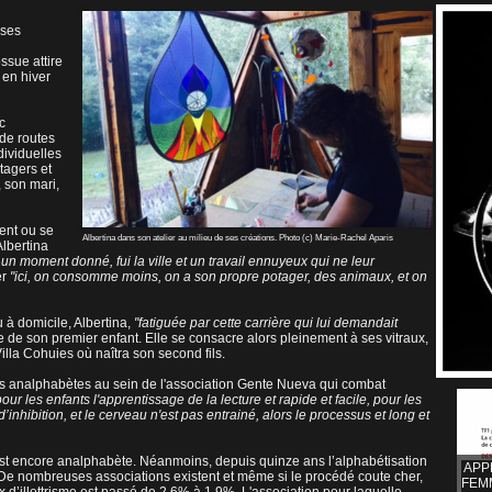
 ses
ssue attire
 en hiver
c
 de routes
dividuelles
tagers et
 son mari,
vent ou se
Albertina dans son atelier au milieu de ses créations. Photo (c) Marie-Rachel Aparis
Albertina
à un moment donné, fui la ville et un travail ennuyeux qui ne leur
er
"ici, on consomme moins, on a son propre potager, des animaux, et on
 à domicile, Albertina,
"fatiguée par cette carrière qui lui demandait
ée de son premier enfant. Elle se consacre alors pleinement à ses vitraux,
lla Cohuies où naîtra son second fils.
 analphabètes au sein de l'
association Gente Nueva
qui combat
pour les enfants l'apprentissage de la lecture et rapide et facile, pour les
’inhibition, et le cerveau n'est pas entrainé, alors le processus et long et
est encore analphabète. Néanmoins, depuis quinze ans l’alphabétisation
APP
e nombreuses associations existent et même si le procédé coute cher,
FEM