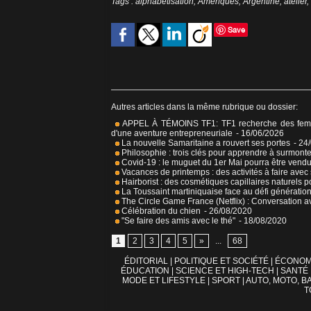
Tags
:
alphabétisation
,
Amériques
,
Argentine
,
atelier
,
Save
Autres articles dans la même rubrique ou dossier:
APPEL À TÉMOINS TF1: TF1 recherche des femme
d'une aventure entrepreneuriale
- 16/06/2026
La nouvelle Samaritaine a rouvert ses portes
- 24
Philosophie : trois clés pour apprendre à surmont
Covid-19 : le muguet du 1er Mai pourra être vendu
Vacances de printemps : des activités à faire avec
Hairborist : des cosmétiques capillaires naturels pou
La Toussaint martiniquaise face au défi génératio
The Circle Game France (Netflix) : Conversation avec
Célébration du chien
- 26/08/2020
"Se faire des amis avec le thé"
- 18/08/2020
1
2
3
4
5
»
...
68
ÉDITORIAL
|
POLITIQUE ET SOCIÉTÉ
|
ÉCONOM
ÉDUCATION
|
SCIENCE ET HIGH-TECH
|
SANTÉ
MODE ET LIFESTYLE
|
SPORT
|
AUTO, MOTO, BA
T