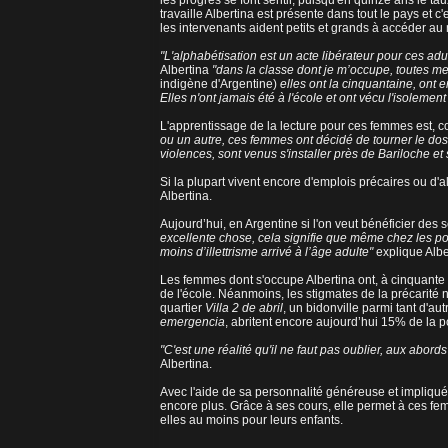
les progrès se font sentir, puisqu'en quinze ans le ta
travaille Albertina est présente dans tout le pays et c'
les intervenants aident petits et grands à accéder au
"L'alphabétisation est un acte libérateur pour ces ad
Albertina
"dans la classe dont je m’occupe, toutes
indigène d'Argentine)
elles ont la cinquantaine, ont 
Elles n'ont jamais été à l'école et ont vécu l'isolem
L'apprentissage de la lecture pour ces femmes est, c
ou un autre, ces femmes ont décidé de tourner le dos 
violences, sont venus s'installer près de Bariloche et 
Si la plupart vivent encore d'emplois précaires ou d'a
Albertina.
Aujourd’hui, en Argentine si l'on veut bénéficier des se
excellente chose, cela signifie que même chez les popu
moins d’illettrisme arrivé à l’âge adulte"
explique Albe
Les femmes dont s'occupe Albertina ont, à cinquante 
de l'école. Néanmoins, les stigmates de la précarité n
quartier
Villa 2 de abril
, un bidonville parmi tant d'a
emergencia
, abritent encore aujourd’hui 15% de la p
"C'est une réalité qu'il ne faut pas oublier, aux abord
Albertina.
Avec l'aide de sa personnalité généreuse et impliquée,
encore plus. Grâce à ses cours, elle permet à ces femm
elles au moins pour leurs enfants.