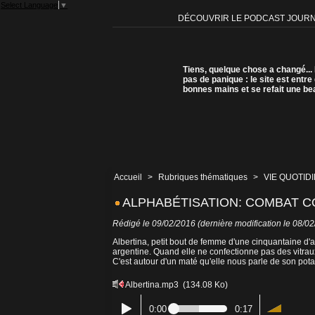
Select Language
▼
DÉCOUVRIR LE PODCAST JOUR
Tiens, quelque chose a changé...
pas de panique : le site est entre
bonnes mains et se refait une be
Accueil
>
Rubriques thématiques
>
VIE QUOTID
ALPHABÉTISATION: COMBAT C
Rédigé le 09/02/2016 (dernière modification le 08/0
Albertina, petit bout de femme d'une cinquantaine d
argentine. Quand elle ne confectionne pas des vitraux
C'est autour d'un maté qu'elle nous parle de son potag
Albertina.mp3
(134.08 Ko)
0:00
0:17